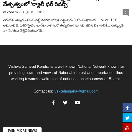
నేతృత్వంలో ‘ర్యాలీ ఫర్‌ రివర్స్‌’
vskteam
-
August 9, 2017
0
తిరువనంతపురం నుంచి దిల్లీ వరకూ యాత్ర సెప్టెంబరు 3 నుంచి ప్రారంభం... ఆ నెల 13న
అమరావతి, 14న హైదరాబాద్‌కు రాక మరో ఉద్యమం! మానవ జీవన వికాసానికీ... సంస్కృతి,
నాగరికతలు వెల్లివిరియడానికి...
Vishwa Samvad Kendra is a well known National Network known for
providing news and views of National interest and importance, thus
working towards awakening of national consciousness of Bharat.
Contact us:
vsktelangana@gmail.com
EVEN MORE NEWS