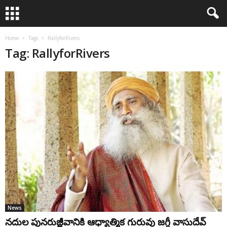
Home
Tags
RallyforRivers
Tag: RallyforRivers
News
నదుల పునరుజ్జీవానికి ఆధ్యాత్మిక గురువు జగ్గీ వాసుదేవ్‌