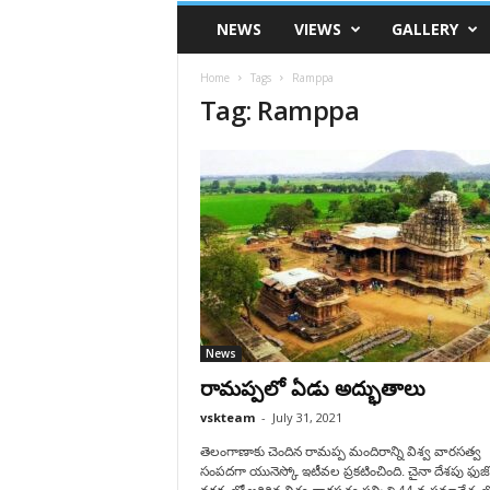
VSK
NEWS
VIEWS
GALLERY
Telangana
Home
Tags
Ramppa
Tag: Ramppa
News
రామప్పలో ఏడు అద్భుతాలు
vskteam
-
July 31, 2021
తెలంగాణాకు చెందిన రామప్ప మందిరాన్ని విశ్వ వారసత్వ
సంపదగా యునెస్కో ఇటీవల ప్రకటించింది. చైనా దేశపు ఫుజ