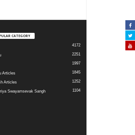
PULAR CATEGORY
4172
2251
u
1997
s
1845
 Articles
1252
h Articles
1104
riya Swayamsevak Sangh