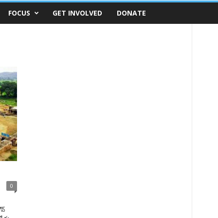
FOCUS
GET INVOLVED
DONATE
0
ోవ్