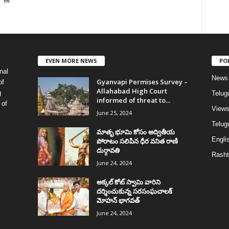
లో ఈ
EVEN MORE NEWS
PO
nal
News
Gyanvapi Permises Survey –
of
Allahabad High Court
g
Telug
informed of threat to...
 of
View
June 25, 2024
Telugu
మాతృ భూమి కోసం అద్వితీయ
Englis
పోరాటం సలిపిన ధీర వనిత రాణి
దుర్గావతి
Rasht
June 24, 2024
అక్కల్‌ కోట్‌ స్వామి వారిని
దర్శించుకున్న సరసంఘచాలక్
మోహన్ భాగవత్
June 24, 2024