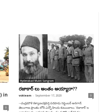
Hyderabad Mukti Sangram
రజాకార్ లు అంతం అయ్యారా??
) in
vskteam
-
September 17, 2020
0
--చంద్రమౌళి కళ్యాణచక్రవర్తి పదిహెడు సెప్టెంబర్ అనగానే.
0
తెలంగాణ ప్రాంతం లోని ఎన్నో హిందు కుటుంబాలు. 'రజాకార్' ల