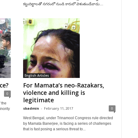
కట్టుదిట్టాలతో నగరంలో నుండి కారులో వెళుతుండేవాడు....
English Articles
ce?
For Mamata’s neo-Razakars,
violence and killing is
0
legitimate
 the
sbadmin
-
February 11, 2017
0
nority
West Bengal, under Trinamool Congress rule directed
by Mamata Banerjee, is facing a series of challenges
that is fast posing a serious threat to...