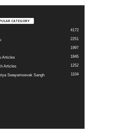
PULAR CATEGORY
4172
2251
u
1997
s
1845
 Articles
1252
h Articles
1104
riya Swayamsevak Sangh