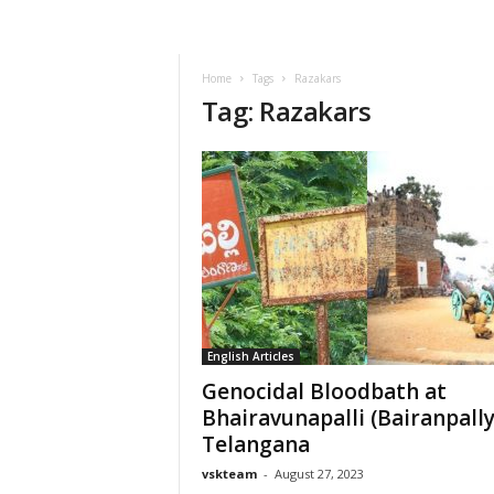
VSK
Telangana
Home
Tags
Razakars
Tag: Razakars
English Articles
Genocidal Bloodbath at
Bhairavunapalli (Bairanpally
Telangana
vskteam
-
August 27, 2023