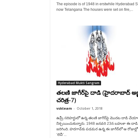
The episode is of 1948 in erstwhile Hyderabad St
now Telangana The houses were set on fire,...
Hyderabad Mukti Sangram
తలణి జాగీర్‌పై దాడి (హైదరాబాద్ అజ
చరిత్ర-7)
vskteam
-
October 1, 2018
ఉమ్రీ సరిహద్దులో ఉన్న తలణి జాగీర్‌పై మొదట దాడి చేయా
నిశ్చయించుకున్నారు. 1948 జనవరి 23న బహుశా ఈ దాడి
జరిగింది. హదగావ్‌కు పడమర ఉన్న ఈ జాగీర్‌లో ఆ రోజుల్లో
‘లెవీ’...