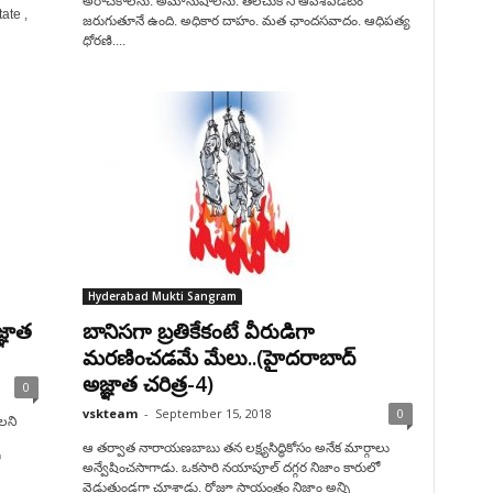
అరాచకాలను. అమానుషాలను. తలచుకొని ఆవేశపడటం
ate ,
జరుగుతూనే ఉంది. అధికార దాహం. మత ఛాందసవాదం. ఆధిపత్య
ధోరణి....
Hyderabad Mukti Sangram
్ఞాత
బానిసగా బ్రతికేకంటే వీరుడిగా
మరణించడమే మేలు..(హైదరాబాద్
అజ్ఞాత చరిత్ర-4)
0
vskteam
-
September 15, 2018
0
లని
ఆ తర్వాత నారాయణబాబు తన లక్ష్యసిద్ధికోసం అనేక మార్గాలు
అన్వేషించసాగాడు. ఒకసారి నయాపూల్ దగ్గర నిజాం కారులో
వెడుతుండగా చూశాడు. రోజూ సాయంత్రం నిజాం అన్ని