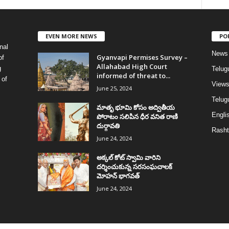
EVEN MORE NEWS
PO
nal
News
Gyanvapi Permises Survey –
of
Allahabad High Court
g
Telug
informed of threat to...
 of
View
June 25, 2024
Telugu
మాతృ భూమి కోసం అద్వితీయ
Englis
పోరాటం సలిపిన ధీర వనిత రాణి
దుర్గావతి
Rasht
June 24, 2024
అక్కల్‌ కోట్‌ స్వామి వారిని
దర్శించుకున్న సరసంఘచాలక్
మోహన్ భాగవత్
June 24, 2024