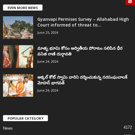
EVEN MORE NEWS
Gyanvapi Permises Survey – Allahabad High
Court informed of threat to...
June 25, 2024
మాతృ భూమి కోసం అద్వితీయ పోరాటం సలిపిన ధీర
వనిత రాణి దుర్గావతి
June 24, 2024
అక్కల్‌ కోట్‌ స్వామి వారిని దర్శించుకున్న సరసంఘచాలక్
మోహన్ భాగవత్
June 24, 2024
POPULAR CATEGORY
4172
News