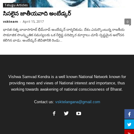
Telugu Articles
సిసలైన జాతీయవాది అంబేడ్కర్‌
vskteam
-
April 15, 2017
0
భారత రత్న బాబాసాహెబ్‌ భీమ్‌రావ్‌ అంబేడ్కర్‌ దార్శనికుడు. దేశం ఎదుర్కొంటున్న రాజకీయ
సామాజిక సాంస్కృతిక సమస్యలకు ఒక నిర్దిష్ట పరిష్కార మార్గాలు చూపే స్పష్టమైన ఆలోచన
కలిగిన వాడు. అంబేడ్కర్‌ జీవితానికి రెండు...
Vishwa Samvad Kendra is a well known National Network known for
providing news and views of National interest and importance, thus
working towards awakening of national consciousness of Bharat.
Contact us:
vsktelangana@gmail.com