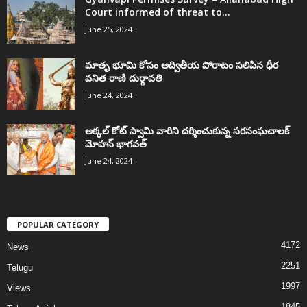
Court informed of threat to...
June 25, 2024
మాతృ భూమి కోసం అద్వితీయ పోరాటం సలిపిన ధీర
వనిత రాణి దుర్గావతి
June 24, 2024
అక్కల్‌ కోట్‌ స్వామి వారిని దర్శించుకున్న సరసంఘచాలక్
మోహన్ భాగవత్
June 24, 2024
POPULAR CATEGORY
4172
News
2251
Telugu
1997
Views
1845