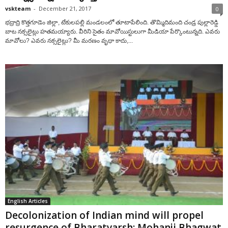
vskteam
-
December 21, 2017
0
భద్రాద్రి కొత్తగూడెం జిల్లా, టేకులపల్లి మండలంలో తూటాపేలింది. తొమ్మిదిమంది చండ్ర పుల్లారెడ్డి
బాట నక్సలైట్లు హతమయ్యారు. వీరిని సైతం మావోయిస్టులుగా మీడియా పేర్కొంటున్నది. ఎవరు
మావోలు? ఎవరు నక్సలైట్లు? మీ మరణం వృధా కాదు,...
English Articles
Decolonization of Indian mind will propel
resurgence of Bharatvarsh: Mohanji Bhagwat