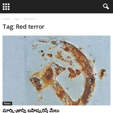
Home
Tags
Red terror
Tag: Red terror
News
మార్క్సిజాన్ని బహిష్కరిస్తే మేలు