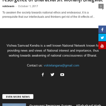
vskteam
-
October 1, 2017
0
To awaken the society towards national ethos and endeavour, it is a
prerequisite that our intellectuals and thinkers get rid of the ill-effects of...
Vishwa Samvad Kendra is a well known National Network known for
providing news and views of National interest and importance, thus
working towards awakening of national consciousness of Bharat.
Contact us:
vsktelangana@gmail.com
EVEN MORE NEWS
Gyanvapi Permises Survey – Allahabad High