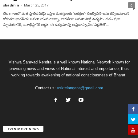
sbadmin
-
March 25, 2017
0
తెలంగాణలో మత ప్రాతిపదికపై ఇస్లాం మతస్థులకు ‘ఆరక్షణ’- రిజర్వేషన్-లను కల్పించరాదని
కోరుతూ భారతీయ జనతా యువమోర్చా, భారతీయ జనతా పార్టీ ఉద్యమించడం ప్రజా
హృదయానికి, జనాభీష్టానికి అద్దం! ఈ ఉద్యమాన్ని అప్రజాస్వామిక పద్ధతిలో...
Vishwa Samvad Kendra is a well known National Network known for
providing news and views of National interest and importance, thus
working towards awakening of national consciousness of Bharat.
Contact us:
vsktelangana@gmail.com
EVEN MORE NEWS