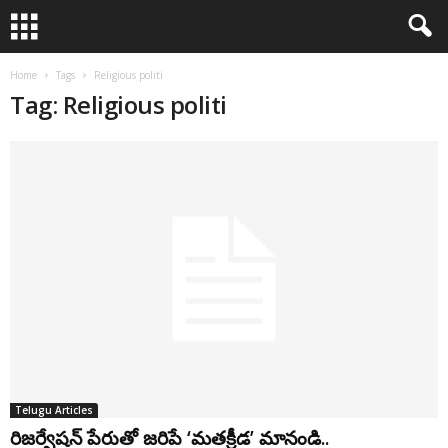
Home
Tags
Religious politi
Tag: Religious politi
Telugu Articles
రిజర్వేషన్ పేరుతో జరిపే ‘మతక్రీడ’ మానండి..