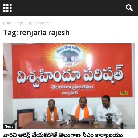
Home
Tags
Renjarla rajesh
Tag: renjarla rajesh
News
వారిని అరెస్ట్ చేయకపోతే తెలంగాణ సీఎం కార్యాలయం