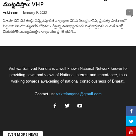
ముట్టడిస్తాం: VHP
vskteam
-
January 9, 2023
0
హిందూ దేవీ దేవతలపై విద్వేషపూరిత వ్యాఖ్యలు చేసిన రెంజర్ల రాజేష్, ప్రభుత్వ పాఠశాలలో
పిల్లలకు హిందూ వ్యతిరేక బోధనలు చేస్తున్న ఉపాధ్యాయుడు మల్లికార్జున్లను వెంటనే అరెస్ట్
చేయకపోతే ముఖ్యమంత్రి కార్యాలయం ప్రగతి భవన్...
Vishwa Samvad Kendra is a well known National Network known for
providing news and views of National interest and importance, thus
working towards awakening of national consciousness of Bharat.
Contact us:
vsktelangana@gmail.com
EVEN MORE NEWS