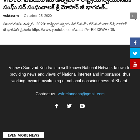
సంఘ్ సర్ సంఘచాలక్ శ్రీ మోహన్ జీ భాగవత్...
vskteam
-
October 25, 2020
0
విజయదశమి ఉత్సవం 2020: రాష్ట్రీయ స్వయంసేవక్ సంఘ్ సర్ సంఘచాలక్ శ్రీ మోహన్
జీ భాగవత్ ప్రసంగం https://www.youtube.com/watch?v=Bl6X8WHkDlk
Vishwa Samvad Kendra is a well known National Network known for
providing news and views of National interest and importance, thus
working towards awakening of national consciousness of Bharat.
Contact us:
vsktelangana@gmail.com
EVEN MORE NEWS