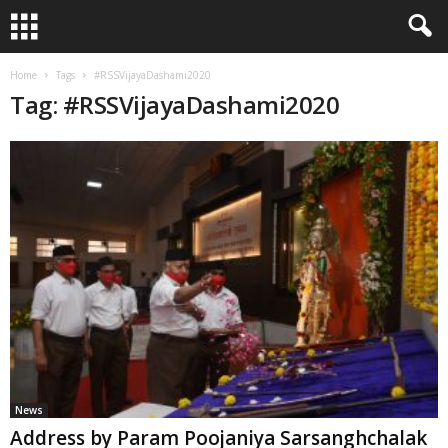
Home
Tags
#RSSVijayaDashami2020
Tag: #RSSVijayaDashami2020
News
Address by Param Poojaniya Sarsanghchalak