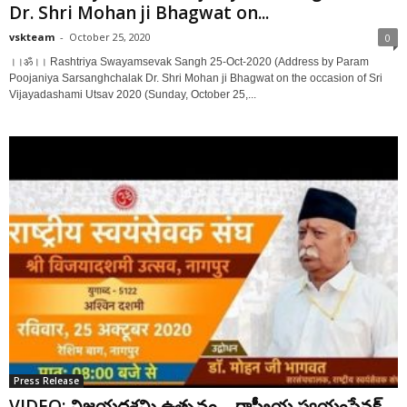
Dr. Shri Mohan ji Bhagwat on...
vskteam
-
October 25, 2020
0
।।ॐ।। Rashtriya Swayamsevak Sangh 25-Oct-2020 (Address by Param
Poojaniya Sarsanghchalak Dr. Shri Mohan ji Bhagwat on the occasion of Sri
Vijayadashami Utsav 2020 (Sunday, October 25,...
Press Release
VIDEO: విజయదశమి ఉత్సవం – రాష్ట్రీయ స్వయంసేవక్