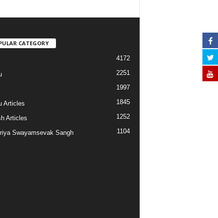
PULAR CATEGORY
4172
2251
u
1997
s
1845
 Articles
1252
h Articles
1104
riya Swayamsevak Sangh