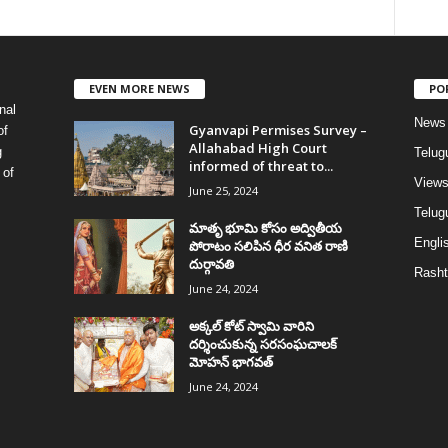
EVEN MORE NEWS
PO
nal
News
Gyanvapi Permises Survey –
of
Allahabad High Court
g
Telug
informed of threat to...
 of
View
June 25, 2024
Telugu
మాతృ భూమి కోసం అద్వితీయ
Englis
పోరాటం సలిపిన ధీర వనిత రాణి
దుర్గావతి
Rasht
June 24, 2024
అక్కల్‌ కోట్‌ స్వామి వారిని
దర్శించుకున్న సరసంఘచాలక్
మోహన్ భాగవత్
June 24, 2024