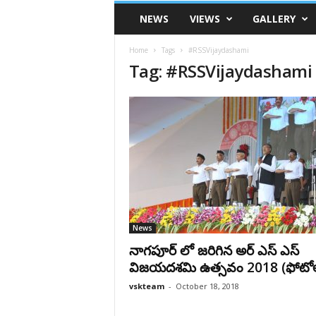
VSK
NEWS
VIEWS
GALLERY
Telangana
Home
Tags
#RSSVijaydashami
Tag: #RSSVijaydashami
News
నాగపూర్ లో జరిగిన అర్ ఎస్ ఎస్
విజయదశమి ఉత్సవం 2018 (ఫోటో
vskteam
-
October 18, 2018