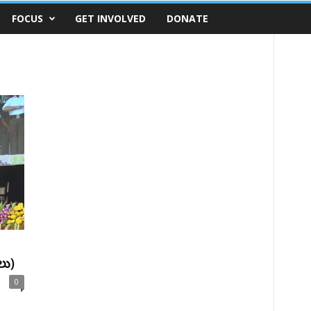
FOCUS
GET INVOLVED
DONATE
లు)
0