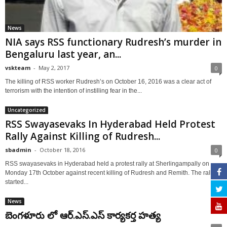
News
NIA says RSS functionary Rudresh’s murder in
Bengaluru last year, an...
vskteam
-
May 2, 2017
0
The killing of RSS worker Rudresh’s on October 16, 2016 was a clear act of
terrorism with the intention of instilling fear in the...
Uncategorized
RSS Swayasevaks In Hyderabad Held Protest
Rally Against Killing of Rudresh...
sbadmin
-
October 18, 2016
0
RSS swayasevaks in Hyderabad held a protest rally at Sherlingampally on
Monday 17th October against recent killing of Rudresh and Remith. The rally
started...
News
బెంగళూరు లో ఆర్.ఎస్.ఎస్ కార్యకర్త హత్య