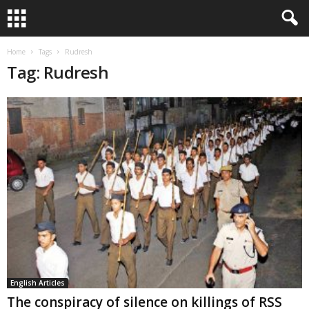
Home
Tags
Rudresh
Tag: Rudresh
English Articles
The conspiracy of silence on killings of RSS