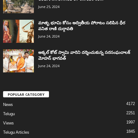
June 25, 2024
మాతృ భూమి కోసం అద్వితీయ పోరాటం సలిపిన ధీర
వనిత రాణి దుర్గావతి
June 24, 2024
అక్కల్‌ కోట్‌ స్వామి వారిని దర్శించుకున్న సరసంఘచాలక్
మోహన్ భాగవత్
June 24, 2024
POPULAR CATEGORY
4172
News
2251
Telugu
1997
Views
1845
Telugu Articles