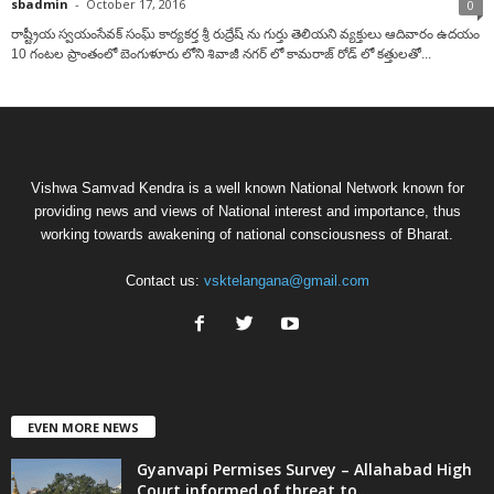
sbadmin
-
October 17, 2016
0
రాష్ట్రీయ స్వయంసేవక్ సంఘ్ కార్యకర్త శ్రీ రుద్రేష్ ను గుర్తు తెలియని వ్యక్తులు ఆదివారం ఉదయం
10 గంటల ప్రాంతంలో బెంగుళూరు లోని శివాజీ నగర్ లో కామరాజ్ రోడ్ లో కత్తులతో...
Vishwa Samvad Kendra is a well known National Network known for
providing news and views of National interest and importance, thus
working towards awakening of national consciousness of Bharat.
Contact us:
vsktelangana@gmail.com
EVEN MORE NEWS
Gyanvapi Permises Survey – Allahabad High
Court informed of threat to...