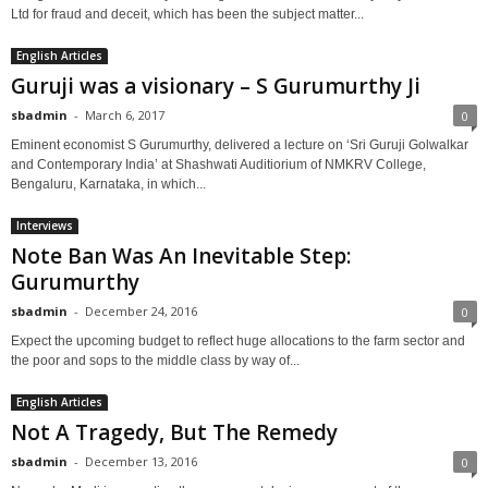
Ltd for fraud and deceit, which has been the subject matter...
English Articles
Guruji was a visionary – S Gurumurthy Ji
sbadmin
-
March 6, 2017
0
Eminent economist S Gurumurthy, delivered a lecture on ‘Sri Guruji Golwalkar
and Contemporary India’ at Shashwati Auditiorium of NMKRV College,
Bengaluru, Karnataka, in which...
Interviews
Note Ban Was An Inevitable Step:
Gurumurthy
sbadmin
-
December 24, 2016
0
Expect the upcoming budget to reflect huge allocations to the farm sector and
the poor and sops to the middle class by way of...
English Articles
Not A Tragedy, But The Remedy
sbadmin
-
December 13, 2016
0