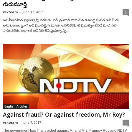
గురుమూర్తి
vskteam
-
June 17, 2017
0
అవినీతి రహిత ప్రభుత్వాన్ని నడపడం నరేంద్ర మోడి సాధించిన అతిపెద్ద ఘనత అని మీరు
అనుకుంటున్నారా? అది ప్రధానమైన ఘనత. అవినీతిరహిత ప్రభుత్వం లేనిదే మోడి ఏది
సాధించలేరు. అలాంటి అవినీతి లేని ప్రభుత్వాన్ని...
English Articles
Against fraud? Or against freedom, Mr Roy?
vskteam
-
June 7, 2017
0
The government has finally acted against Mr and Mrs Prannoy Roy and NDTV