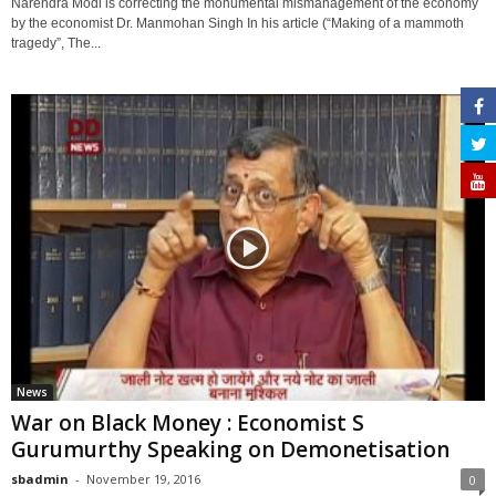
Narendra Modi is correcting the monumental mismanagement of the economy
by the economist Dr. Manmohan Singh In his article (“Making of a mammoth
tragedy”, The...
News
War on Black Money : Economist S
Gurumurthy Speaking on Demonetisation
sbadmin
-
November 19, 2016
0