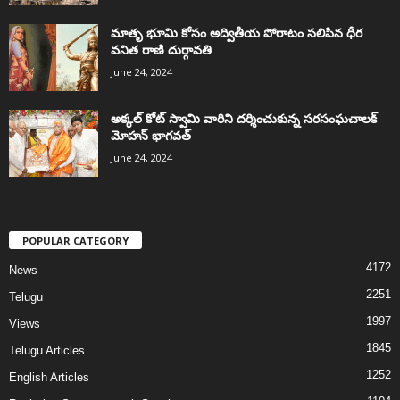
మాతృ భూమి కోసం అద్వితీయ పోరాటం సలిపిన ధీర
వనిత రాణి దుర్గావతి
June 24, 2024
అక్కల్‌ కోట్‌ స్వామి వారిని దర్శించుకున్న సరసంఘచాలక్
మోహన్ భాగవత్
June 24, 2024
POPULAR CATEGORY
4172
News
2251
Telugu
1997
Views
1845
Telugu Articles
1252
English Articles