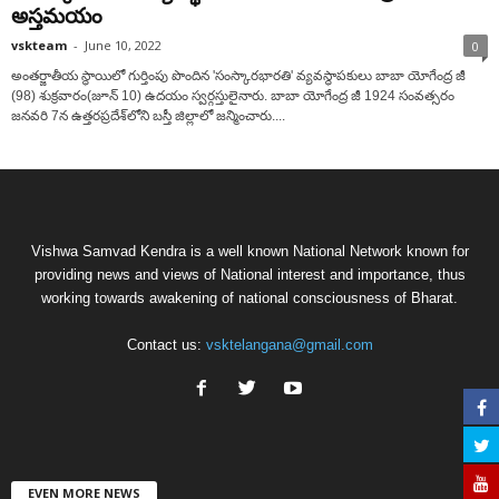
అస్తమయం
vskteam
-
June 10, 2022
0
అంతర్జాతీయ స్థాయిలో గుర్తింపు పొందిన 'సంస్కారభారతి' వ్యవస్థాపకులు బాబా యోగేంద్ర జీ
(98) శుక్రవారం(జూన్ 10) ఉదయం స్వర్గస్తులైనారు. బాబా యోగేంద్ర జీ 1924 సంవత్సరం
జనవరి 7న ఉత్తరప్రదేశ్‌లోని బస్తీ జిల్లాలో జన్మించారు....
Vishwa Samvad Kendra is a well known National Network known for
providing news and views of National interest and importance, thus
working towards awakening of national consciousness of Bharat.
Contact us:
vsktelangana@gmail.com
EVEN MORE NEWS