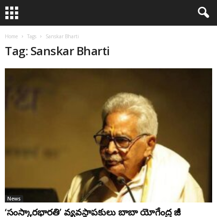
Home
Tags
Sanskar Bharti
Tag: Sanskar Bharti
News
‘సంస్కారభారతి’ వ్యవస్థాపకులు బాబా యోగేంద్ర జీ