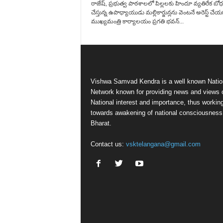
రాజేష్, ప్రభుత్వ పాఠశాలలో పిల్లలకు హిందూ వ్యతిరేక బ
చేస్తున్న ఉపాధ్యాయుడు మల్లికార్జున్లను వెంటనే అరెస్ట్ చే
ముఖ్యమంత్రి కార్యాలయం ప్రగతి భవన్...
Vishwa Samvad Kendra is a well known Natio
Network known for providing news and views 
National interest and importance, thus workin
towards awakening of national consciousness
Bharat.
Contact us:
vsktelangana@gmail.com