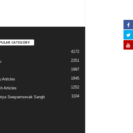
PULAR CATEGORY
4172
2251
u
1997
s
1845
 Articles
1252
h Articles
1104
riya Swayamsevak Sangh