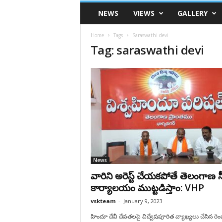
VSK
NEWS
VIEWS
GALLERY
Telangana
Home
Tags
Saraswathi devi
Tag: saraswathi devi
News
వారిని అరెస్ట్ చేయకపోతే తెలంగాణ 
కార్యాలయం ముట్టడిస్తాం: VHP
vskteam
-
January 9, 2023
హిందూ దేవీ దేవతలపై విద్వేషపూరిత వ్యాఖ్యలు చేసిన రెంజ