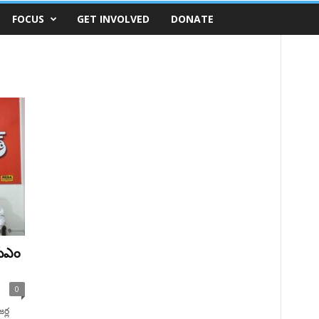
FOCUS
GET INVOLVED
DONATE
సీఎం
0
ర్ల