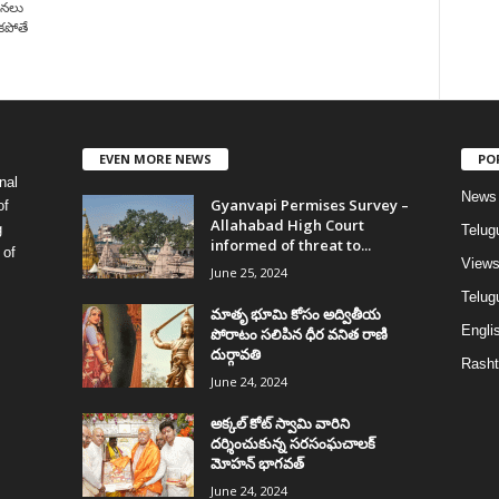
ోధనలు
యకపోతే
EVEN MORE NEWS
PO
nal
News
Gyanvapi Permises Survey –
of
Allahabad High Court
g
Telug
informed of threat to...
 of
View
June 25, 2024
Telugu
మాతృ భూమి కోసం అద్వితీయ
Englis
పోరాటం సలిపిన ధీర వనిత రాణి
దుర్గావతి
Rasht
June 24, 2024
అక్కల్‌ కోట్‌ స్వామి వారిని
దర్శించుకున్న సరసంఘచాలక్
మోహన్ భాగవత్
June 24, 2024