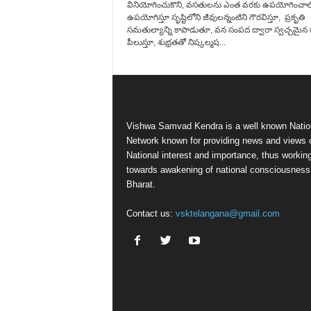
వినియోగించుకొని, వసతులను ఎంత వరకు ఉపయోగించాల
ఉపయోగిస్తూ సృష్టిలోని జీవులన్నంటిని గౌరవిస్తూ, ప్రకృతి
సమతుల్యాన్ని కాపాడుతూ, వన సంపద ద్వారా స్వచ్చమైన గ
పీలుస్తూ, శుభ్రతతో నిష్కల్మష...
Vishwa Samvad Kendra is a well known Natio
Network known for providing news and views 
National interest and importance, thus workin
towards awakening of national consciousness
Bharat.
Contact us:
vsktelangana@gmail.com