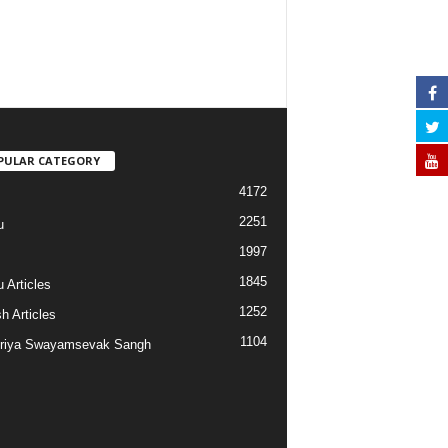
PULAR CATEGORY
4172
2251
u
1997
s
1845
 Articles
1252
h Articles
1104
riya Swayamsevak Sangh