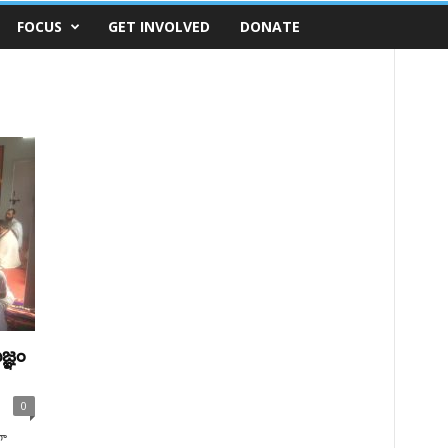
FOCUS
GET INVOLVED
DONATE
జ్ఞం
0
గా