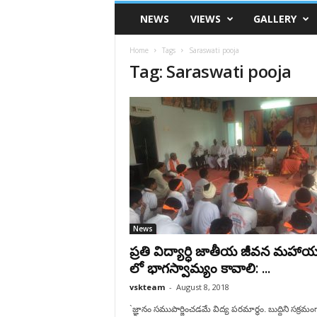
VSK
NEWS
VIEWS
GALLERY
Telangana
Home
Tags
Saraswati pooja
Tag: Saraswati pooja
News
ప్రతి విద్యార్ధి జాతీయ జీవన మహాయ
లో భాగస్వామ్యం కావాలి: ...
vskteam
-
August 8, 2018
`జ్ఞానం సముపార్జించడమే విద్య పరమార్ధం. బుద్దిని సక్రమం