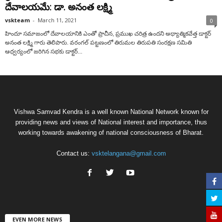
దేవాలయమే: డా. అనంత లక్ష్మి
vskteam
-
March 11, 2021
0
హిందూ సమాజంలో దేవాలయానికి ఎంతో ప్రాచీన, ప్రముఖ చరిత్ర ఉందని అధ్యాత్మికవేత్త‌ డాక్టర్
అనంత లక్ష్మి గారు తెలిపారు. వరంగల్ పట్టణంలో తిరుమల తిరుపతి సంరక్షణ సమితి
ఆధ్వర్యంలో జరిగిన సభకు డాక్టర్...
Vishwa Samvad Kendra is a well known National Network known for
providing news and views of National interest and importance, thus
working towards awakening of national consciousness of Bharat.
Contact us:
vsktelangana@gmail.com
EVEN MORE NEWS