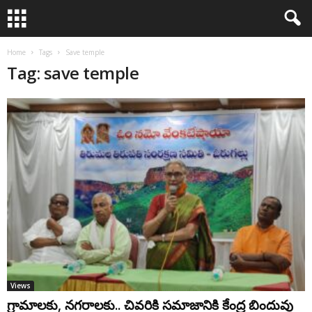
Home
Tags
Save temple
Tag: save temple
Views
గ్రామాలకు, నగరాలకు.. చివరికి సమాజానికి కేంద్ర బిందువు