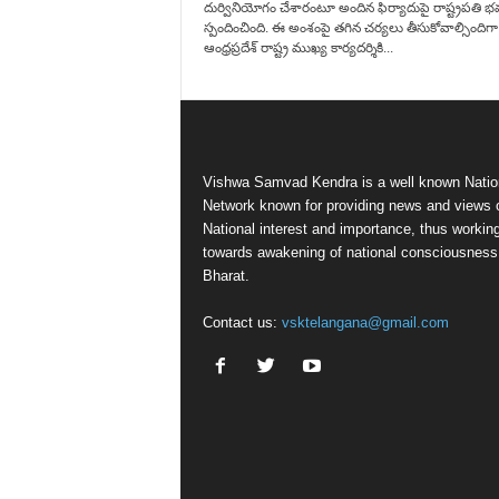
దుర్వినియోగం చేశారంటూ అందిన ఫిర్యాదుపై రాష్ట్రపతి భ
స్పందించింది. ఈ అంశంపై తగిన చర్యలు తీసుకోవాల్సిందిగా
ఆంధ్రప్రదేశ్ రాష్ట్ర ముఖ్య కార్యదర్శికి...
Vishwa Samvad Kendra is a well known Natio
Network known for providing news and views 
National interest and importance, thus workin
towards awakening of national consciousness
Bharat.
Contact us:
vsktelangana@gmail.com