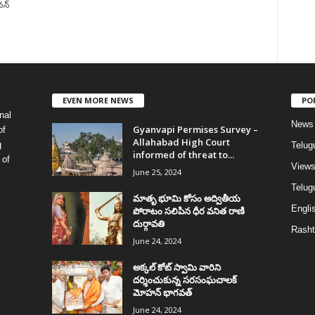
వన్
EVEN MORE NEWS
PO
nal
News
Gyanvapi Permises Survey –
of
Allahabad High Court
g
Telug
informed of threat to...
 of
View
June 25, 2024
Telugu
మాతృ భూమి కోసం అద్వితీయ
Englis
పోరాటం సలిపిన ధీర వనిత రాణి
దుర్గావతి
Rasht
June 24, 2024
అక్కల్‌ కోట్‌ స్వామి వారిని
దర్శించుకున్న సరసంఘచాలక్
మోహన్ భాగవత్
June 24, 2024