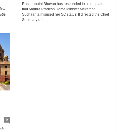
Rashtrapathi Bhavan has responded to a complaint
కేసు
that Andhra Pradesh Home Minister Mekathoti
తికి
Suchaarita misused her SC status. It directed the Chief
Secretary of...
0
దాను