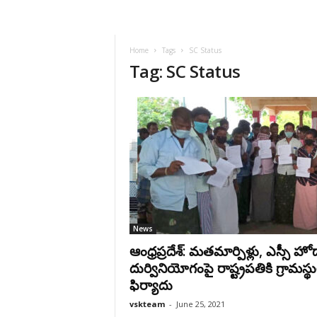
VSK
Telangana
Home
Tags
SC Status
Tag: SC Status
News
ఆంధ్రప్రదేశ్: మతమార్పిళ్లు, ఎస్సీ హో
దుర్వినియోగంపై రాష్ట్రపతికి గ్రామస్థ
ఫిర్యాదు
vskteam
-
June 25, 2021