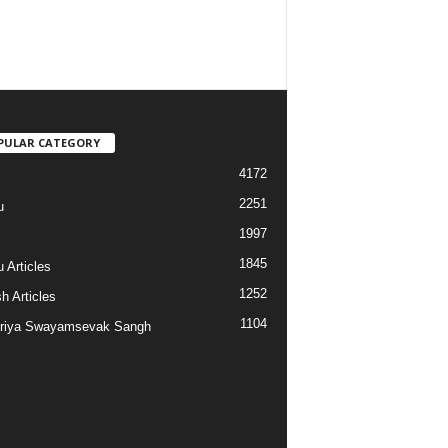
PULAR CATEGORY
4172
2251
u
1997
s
1845
 Articles
1252
h Articles
1104
riya Swayamsevak Sangh