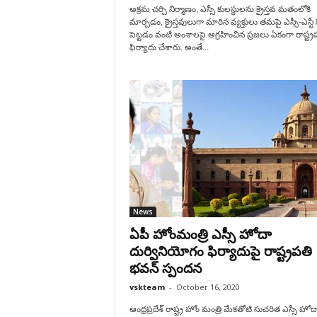
అక్రమ చర్చి నిర్మాణం, ఎస్సీ కులస్థులను క్రైస్తవ మతంలోకి
మార్చడం, క్రైస్తవులుగా మారిన వ్యక్తులు తమపై ఎస్సీ-ఎస్టీ 
పెట్టడం వంటి అంశాలపై ఆగ్రహించిన ప్రజలు ఏకంగా రాష్ట్రప
ఫిర్యాదు చేశారు. అంతే...
News
ఏపీ హోంమంత్రి ఎస్సీ హోదా
దుర్వినియోగం ఫిర్యాదుపై రాష్ట్రపతి
భవన్ స్పందన
vskteam
-
October 16, 2020
ఆంధ్రప్రదేశ్ రాష్ట్ర హోం మంత్రి మేకతోటి సుచరిత ఎస్సీ హో