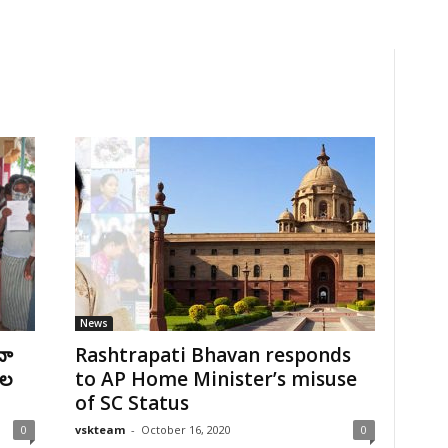
News
దా
Rashtrapati Bhavan responds
ుల
to AP Home Minister’s misuse
of SC Status
0
vskteam
-
October 16, 2020
0