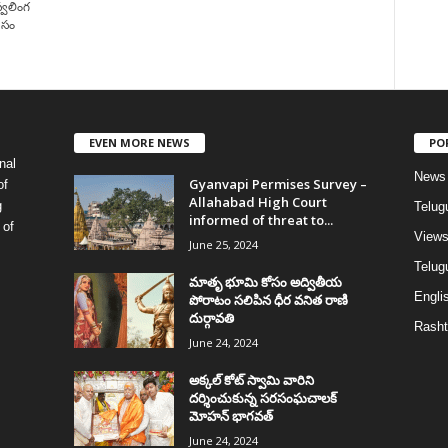
్వలింగ
 సం
EVEN MORE NEWS
PO
nal
News
Gyanvapi Permises Survey –
of
Allahabad High Court
g
Telug
informed of threat to...
 of
View
June 25, 2024
Telugu
మాతృ భూమి కోసం అద్వితీయ
Englis
పోరాటం సలిపిన ధీర వనిత రాణి
దుర్గావతి
Rasht
June 24, 2024
అక్కల్‌ కోట్‌ స్వామి వారిని
దర్శించుకున్న సరసంఘచాలక్
మోహన్ భాగవత్
June 24, 2024