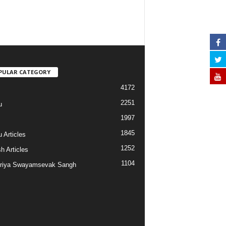
PULAR CATEGORY
4172
2251
u
1997
s
1845
 Articles
1252
h Articles
1104
riya Swayamsevak Sangh