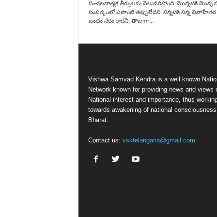
సంచలనాత్మక తీర్పులను వెలువరిస్తోంది. మొన్నటికి మొన్న స
సంపర్కంలో ఎలాంటి తప్పులేదని, నిన్నటికి నిన్న వివాహేతర
బంధం నేరం కాదని, తాజాగా...
Vishwa Samvad Kendra is a well known Natio
Network known for providing news and views 
National interest and importance, thus workin
towards awakening of national consciousness
Bharat.
Contact us:
vsktelangana@gmail.com