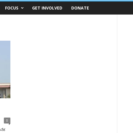
FOCUS
GET INVOLVED
DONATE
0
అనేక