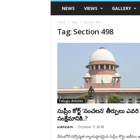
VSK
NEWS
VIEWS
GALLERY
Telangana
Home
Tags
Section 498
Tag: Section 498
Telugu Articles
సుప్రీం కోర్ట్ ‘సంచలన’ తీర్పులు ఎవరి
సంక్షేమానికి..?
vskteam
-
October 7, 2018
దేశంలోనే సర్వోన్నత న్యాయస్థానమైన సుప్రీం కోర్టు ఇటీవల 