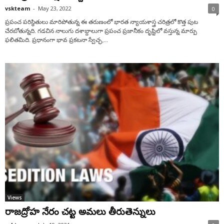
vskteam
-
May 23, 2022
0
ప్రపంచ పరిస్థితులు మారిపోతున్న ఈ తరుణంలో భారత న్యాయశాస్త్ర చరిత్రలో కొత్త పుట
చేరబోతున్నది. గడచిన నాలుగు దశాబ్దాలుగా ప్రపంచ ప్రజానీకం దృష్టిలో వస్తున్న మార్పు
ఫలితమిది. ప్రధానంగా భావ ప్రకటనా స్వేచ్ఛ,...
Views
రాజద్రోహ నేరం చట్ట అమలు తీరుతెన్నులు