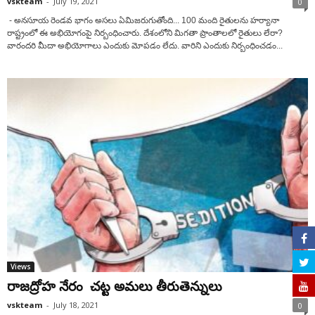
vskteam
-
July 19, 2021
0
- అనసూయ రెండవ భాగం అసలు ఏమిజరుగుతోంది... 100 మంది రైతులను హర్యానా
రాష్ట్రంలో ఈ అభియోగంపై నిర్బంధించారు. దేశంలోని మిగతా ప్రాంతాలలో రైతులు లేరా?
వారందరి మీదా అభియోగాలు ఎందుకు మోపడం లేదు. వారిని ఎందుకు నిర్బంధించడం...
Views
రాజద్రోహ నేరం చట్ట అమలు తీరుతెన్నులు
vskteam
-
July 18, 2021
0