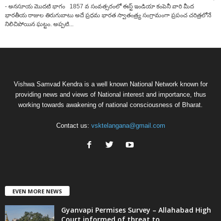
- అనసూయ మొదటి భాగం 1857 వ సంవత్సరంలో ఈస్ట్ ఇండియా కంపెనీ వారి మీద
భారతీయ రాజుల తిరుగుబాటు అదే ప్రధమ భారత స్వాతంత్ర్య సంగ్రామంగా ప్రపంచ చరిత్రలోనే
నిలిచిపోయిన ఘట్టం. అప్పటి...
Vishwa Samvad Kendra is a well known National Network known for
providing news and views of National interest and importance, thus
working towards awakening of national consciousness of Bharat.
Contact us:
vsktelangana@gmail.com
EVEN MORE NEWS
Gyanvapi Permises Survey – Allahabad High
Court informed of threat to...