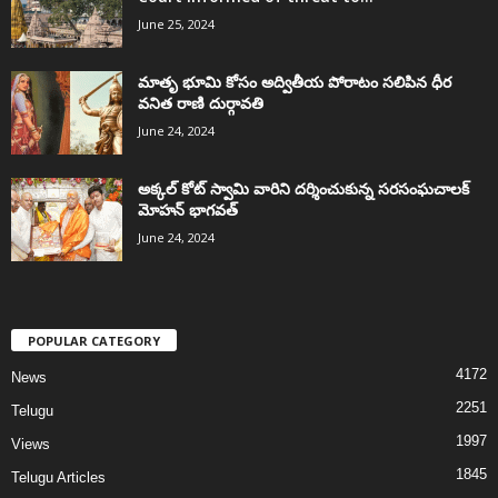
June 25, 2024
మాతృ భూమి కోసం అద్వితీయ పోరాటం సలిపిన ధీర
వనిత రాణి దుర్గావతి
June 24, 2024
అక్కల్‌ కోట్‌ స్వామి వారిని దర్శించుకున్న సరసంఘచాలక్
మోహన్ భాగవత్
June 24, 2024
POPULAR CATEGORY
4172
News
2251
Telugu
1997
Views
1845
Telugu Articles