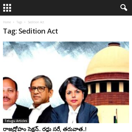
Home
Tags
Sedition Act
Tag: Sedition Act
Telugu Articles
రాజద్రోహం సెక్షన్‌.. ‌రద్దు సరే, తరువాత..!