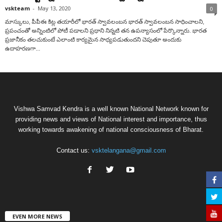
vskteam
-
May 13, 2020
0
మాస్కులు, పీపీఈ కిట్ల తయారీలో భారత్ స్వావలంబన భారత్ స్వావలంబన సాధించాలని,
ప్రపంచంతో అన్నింటిలో పోటీ పడాలని ప్రధాని నిన్నటి తన ఉపన్యాసంలో పేర్కొన్నారు. భారత
ప్రజానీకం తలచుకుంటే ఎలాంటి కార్యమైన సాధ్యపడుతుందని చెపుతూ అందుకు
ఉదాహరణగా...
Vishwa Samvad Kendra is a well known National Network known for
providing news and views of National interest and importance, thus
working towards awakening of national consciousness of Bharat.
Contact us:
vsktelangana@gmail.com
EVEN MORE NEWS