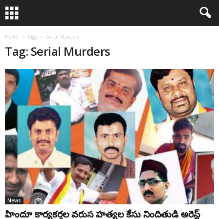
Home
Tags
Serial Murders
Tag: Serial Murders
News
హిందూ కార్యకర్తల వరుస హత్యల కేసు నిందితుడి అరెస్ట్