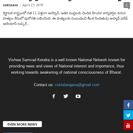
vskteam
-
April 27, 2019
0
కర్ణాటక రాష్ట్రంలో గత 11 ఏళ్లుగా ఆరెస్సెస్, ఇతర సంస్థలకు చెందిన హిందూ కార్యకర్తల వరుస
హత్యల కేసులో పురోగతి లభించింది. ఈ హత్యలకు సంబంధించి కీలక నిందితుడు అహ్మద్ షరీఫ్
అలియాస్ లష్కర్...
Vishwa Samvad Kendra is a well known National Network known for
providing news and views of National interest and importance, thus
working towards awakening of national consciousness of Bharat.
Contact us:
vsktelangana@gmail.com
EVEN MORE NEWS