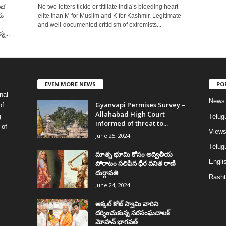
సభ
No two letters tickle or titillate India’s bleeding heart
కు
elite than M for Muslim and K for Kashmir. Legitimate
and well-documented criticism of extremists...
న...
EVEN MORE NEWS
PO
nal
News
Gyanvapi Permises Survey –
of
Allahabad High Court
g
Telug
informed of threat to...
 of
View
June 25, 2024
Telugu
మాతృ భూమి కోసం అద్వితీయ
Englis
పోరాటం సలిపిన ధీర వనిత రాణి
దుర్గావతి
Rasht
June 24, 2024
అక్కల్‌ కోట్‌ స్వామి వారిని
దర్శించుకున్న సరసంఘచాలక్
మోహన్ భాగవత్