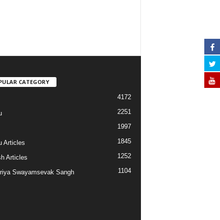
PULAR CATEGORY
4172
2251
u
1997
s
1845
 Articles
1252
h Articles
1104
riya Swayamsevak Sangh