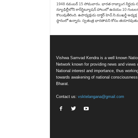
1948 నవంబర్‌ 15 సోమవారం. భారత రాజ్యాంగ నిర్ణయ 
న్యూఢిల్లీలోని కాన్‌స్టిట్యూషన్‌ హాలులో ఉదయం 10 గంటల
కొలువుతీరింది. ఉపాధ్యక్షుడు డాక్టర్‌ హెచ్‌.సి.ముఖర్జీ అధ్యక్ష
స్థానంలో ఉన్నారు. స్వతంత్ర భారతావని కోసం తయారవుతున్
Vishwa Samvad Kendra is a well known Natio
Network known for providing news and views 
National interest and importance, thus workin
towards awakening of national consciousness
Bharat.
Contact us:
vsktelangana@gmail.com