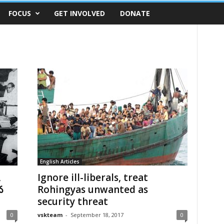
FOCUS
GET INVOLVED
DONATE
English Articles
,
Ignore ill-liberals, treat
న
Rohingyas unwanted as
security threat
0
vskteam
-
September 18, 2017
0