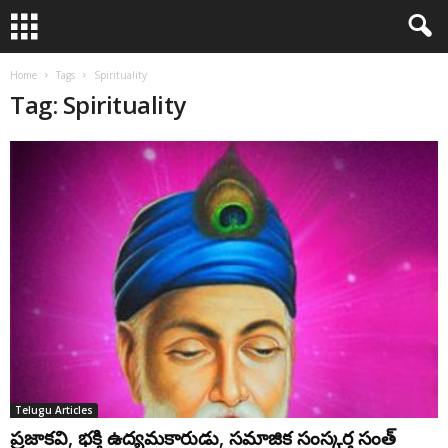
Home
Tags
Spirituality
Tag: Spirituality
Telugu Articles
ప్రజాకవి, భక్తి ఉద్యమకారుడు, సమాజిక సంస్కర్త సంత్‌