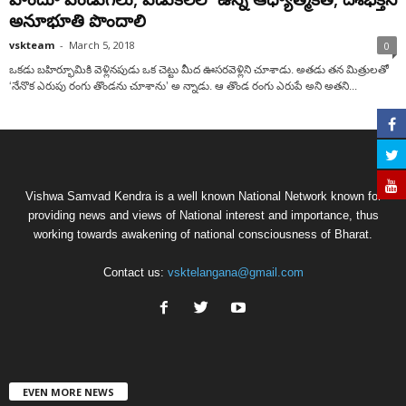
అనూభూతి పొందాలి
vskteam
-
March 5, 2018
0
ఒకడు బహిర్భూమికి వెళ్లినపుడు ఒక చెట్టు మీద ఊసరవెళ్లిని చూశాడు. అతడు తన మిత్రులతో
‘నేనొక ఎరుపు రంగు తొండను చూశాను’ అ న్నాడు. ఆ తొండ రంగు ఎరుపే అని అతని...
Vishwa Samvad Kendra is a well known National Network known for
providing news and views of National interest and importance, thus
working towards awakening of national consciousness of Bharat.
Contact us:
vsktelangana@gmail.com
EVEN MORE NEWS