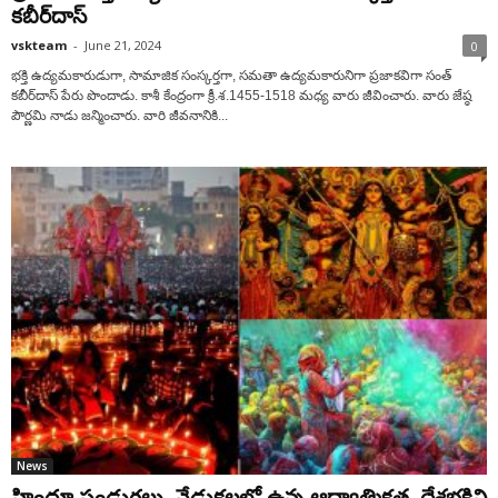
కబీర్‌దాస్‌
vskteam
-
June 21, 2024
0
భక్తి ఉద్యమకారుడుగా, సామాజిక సంస్కర్తగా, సమతా ఉద్యమకారునిగా ప్రజాకవిగా సంత్‌
కబీర్‌దాస్‌ పేరు పొందాడు. కాశీ కేంద్రంగా క్రీ.శ.1455-1518 మధ్య వారు జీవించారు. వారు జేష్ఠ
పౌర్ణమి నాడు జన్మించారు. వారి జీవనానికి...
News
హిందూ పండుగలు, వేడుకలలో ఉన్న ఆధ్యాత్మికత, దేశభక్తిని