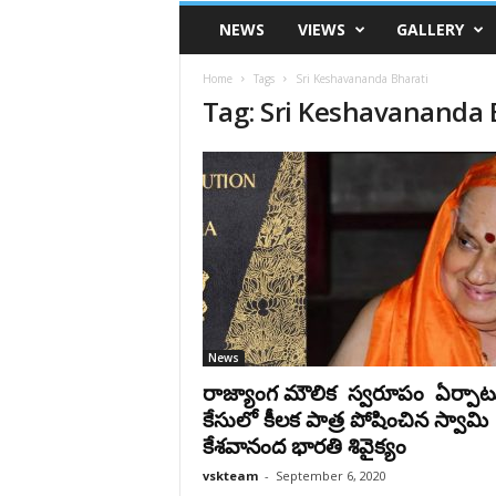
VSK
NEWS
VIEWS
GALLERY
Telangana
Home
Tags
Sri Keshavananda Bharati
Tag: Sri Keshavananda 
News
రాజ్యాంగ మౌలిక స్వరూపం ఏర్పాట
కేసులో కీలక పాత్ర పోషించిన స్వామి
కేశవానంద భారతి శివైక్యం
vskteam
-
September 6, 2020