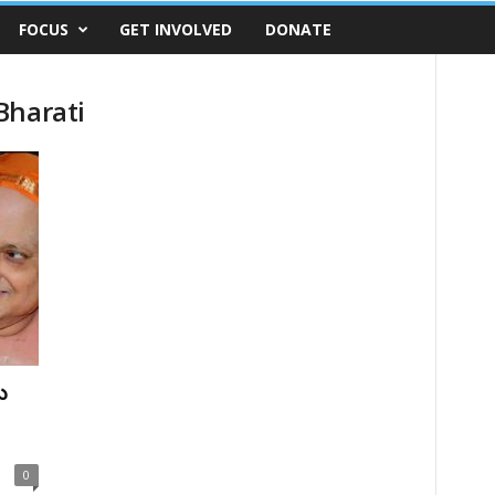
FOCUS
GET INVOLVED
DONATE
Bharati
ు
0