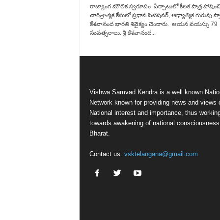
రాజ్యాంగ మౌలిక స్వరూపం ఏర్పాటులో కీలక పాత్ర పోషించ
చారిత్రాత్మక కేసులో ప్రధాన పిటిషనర్, ఆధ్యాత్మిక గురువు స్వా
కేశవానంద భారతి శివైక్యం చెందారు. ఆయన వయస్సు 79
సంవత్సరాలు. శ్రీ కేశవానంద...
Vishwa Samvad Kendra is a well known Natio
Network known for providing news and views 
National interest and importance, thus workin
towards awakening of national consciousness
Bharat.
Contact us:
vsktelangana@gmail.com