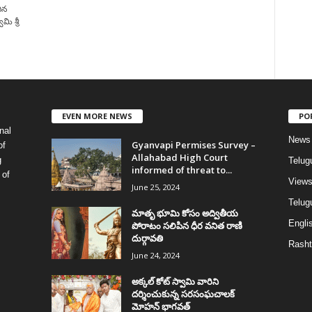
ిన
మి శ్రీ
EVEN MORE NEWS
PO
nal
News
Gyanvapi Permises Survey –
of
Allahabad High Court
g
Telug
informed of threat to...
 of
View
June 25, 2024
Telugu
మాతృ భూమి కోసం అద్వితీయ
Englis
పోరాటం సలిపిన ధీర వనిత రాణి
దుర్గావతి
Rasht
June 24, 2024
అక్కల్‌ కోట్‌ స్వామి వారిని
దర్శించుకున్న సరసంఘచాలక్
మోహన్ భాగవత్