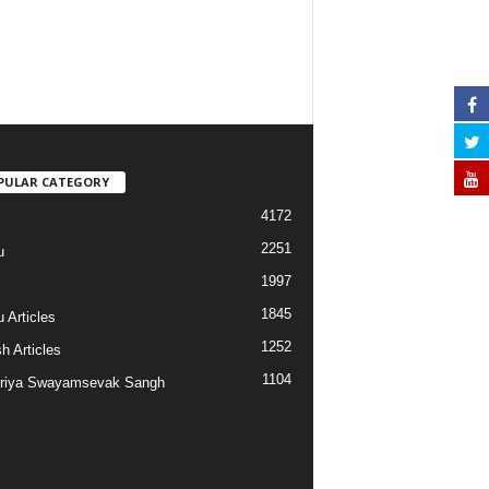
PULAR CATEGORY
4172
2251
u
1997
s
1845
 Articles
1252
h Articles
1104
riya Swayamsevak Sangh