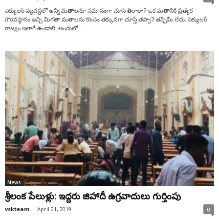
సెక్యులర్‌ వ్యవస్థలో అన్ని మతాలనూ సమానంగా చూసే తీరాలా? ఒక మతానికి ప్రత్యేక
గౌరవస్థానం ఇచ్చి మిగతా మతాలను కొంచెం తక్కువగా చూస్తే తప్పా? తప్పేమీ లేదు. సెక్యులర్‌
రాజ్యం ఇలాగే ఉండాలి, అందులో...
News
శ్రీలంక పేలుళ్లు: ఇద్దరు జిహాదీ ఉగ్రవాదులు గుర్తింపు
vskteam
-
April 21, 2019
0