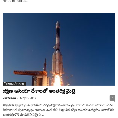
Hindu minorities...
Telugu Articles
దక్షిణ ఆసియా దేశాలతో అంతరిక్ష మైత్రి..
vskteam
-
May 8, 2017
0
విశ్వహిత స్వభావమైన భారతీయ చరిత్ర శుక్రవారం సాయంత్రం నాలుగు గంటల యాబయి ఏడు
నిముషాలకు పునరావృత్తం అయింది. మన దేశం నిర్మించిన దక్షిణ ఆసియా ఉపగ్రహం ‘జిసాట్ 09’
అంతరిక్షంలోకి దూసుకొని వెళ్లింది....