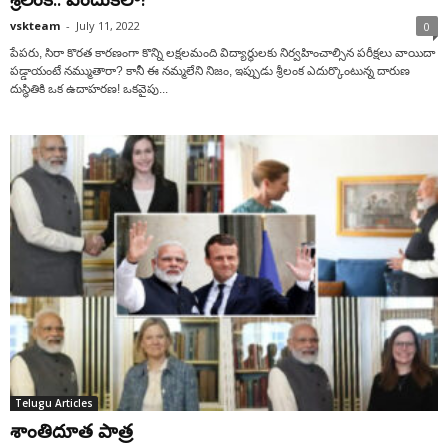
vskteam
-
July 11, 2022
0
పేపరు, సిరా కొరత కారణంగా కొన్ని లక్షలమంది విద్యార్థులకు నిర్వహించాల్సిన పరీక్షలు వాయిదా
పడ్డాయంటే నమ్ముతారా? కానీ ఈ నమ్మలేని నిజం, ఇప్పుడు శ్రీలంక ఎదుర్కొంటున్న దారుణ
దుస్థితికి ఒక ఉదాహరణ! ఒకవైపు...
Telugu Articles
శాంతిదూత పాత్ర