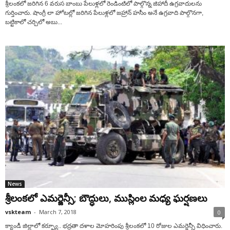
శ్రీలంకలో జరిగిన 6 వరుస బాంబు పేలుళ్లలో రెండింటిలో పాల్గొన్న జిహాదీ ఉగ్రవాదులను
గుర్తించారు. షాంగ్రీ లా హోటల్లో జరిగిన పేలుళ్లలో జహ్రాన్ హసీం అనే ఉగ్రవాది పాల్గొనగా,
బట్టికాలో చర్చిలో అబు...
News
శ్రీలంకలో ఎమర్జెన్సీ; బౌద్ధులు, ముస్లింల మధ్య ఘర్షణలు
vskteam
-
March 7, 2018
0
క్యాండీ జిల్లాలో కర్ఫ్యూ.. భద్రతా దళాల మోహరింపు శ్రీలంకలో 10 రోజుల ఎమర్జెన్సీ విధించారు.