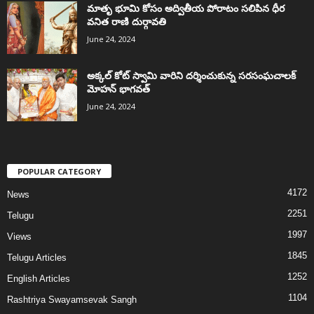
మాతృ భూమి కోసం అద్వితీయ పోరాటం సలిపిన ధీర
వనిత రాణి దుర్గావతి
June 24, 2024
అక్కల్‌ కోట్‌ స్వామి వారిని దర్శించుకున్న సరసంఘచాలక్
మోహన్ భాగవత్
June 24, 2024
POPULAR CATEGORY
4172
News
2251
Telugu
1997
Views
1845
Telugu Articles
1252
English Articles
1104
Rashtriya Swayamsevak Sangh