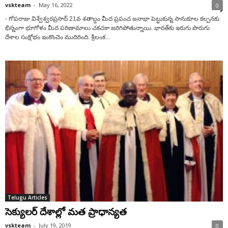
vskteam
-
May 16, 2022
0
- గోపరాజు విశ్వేశ్వరప్రసాద్‌ 21‌వ శతాబ్దం మీద ప్రపంచ జనాభా పెట్టుకున్న సానుకూల కల్పనకు
భిన్నంగా భూగోళం మీద పరిణామాలు చకచకా జరిగిపోతున్నాయి. భారత్‌కు ఇరుగు పొరుగు
దేశాల సంక్షోభం ఇంకొంచెం ముదిరింది. శ్రీలంక...
Telugu Articles
సెక్యులర్ దేశాల్లో మత ప్రాధాన్యత
vskteam
-
July 19, 2019
0