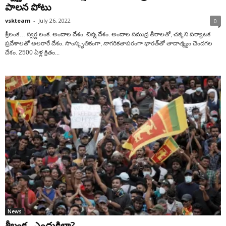
పాలన పోటు
vskteam
-
July 26, 2022
0
శ్రీలంక… స్వర్ణ లంక. అందాల దేశం. చిన్న దేశం. అందాల సముద్ర తీరాలతో, చక్కని పర్యాటక
ప్రదేశాలతో అలరారే దేశం. సాంస్కృతికంగా, నాగరికతాపరంగా భారత్‌తో తాదాత్మ్యం చెందగల
దేశం. 2500 ఏళ్ల క్రితం...
News
శ్రీ‌లంక.. ఎందుకిలా?