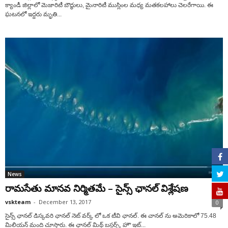
క్యాండీ జిల్లాలో మెజారిటీ బౌద్ధులు, మైనారిటీ ముస్లింల మధ్య మతకలహాలు చెలరేగాయి. ఈ
ఘటనలో ఇద్దరు మృతి...
News
రామసేతు మానవ నిర్మితమే – సైన్స్ ఛానల్ విశ్లేషణ
vskteam
-
December 13, 2017
0
సైన్స్ ఛానల్ డిస్కవరి ఛానల్ నెట్ వర్క్ లో ఒక టీవి ఛానల్. ఈ చానల్ ను అమెరికాలో 75.48
మిలియన్ మంది చూస్తారు. ఈ ఛానల్ మిథ్ బస్టర్స్, హౌ ఇట్...