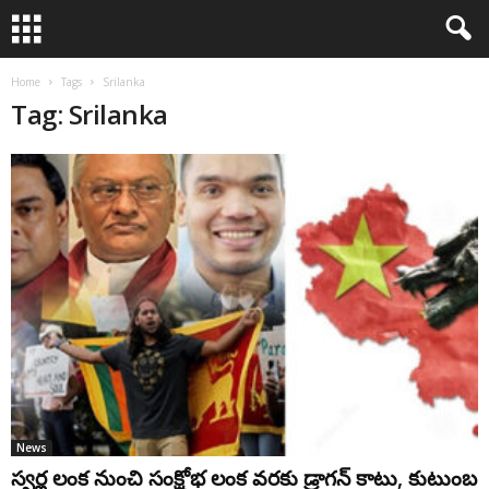
Home
Tags
Srilanka
Tag: Srilanka
News
స్వర్ణ లంక నుంచి సంక్షోభ లంక వరకు డ్రాగన్‌ ‌కాటు, కుటుంబ