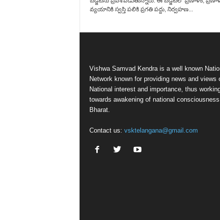
బడ్జెట్‌ను ప్రవేశపెడుతున్నారు. ఈ బడ్జెట్‌లో ప్రణాళిక, ప్రణా
వ్యయానికి స్వస్తి పలికి ప్రగతి పద్దు, నిర్వహణ...
Vishwa Samvad Kendra is a well known Natio
Network known for providing news and views 
National interest and importance, thus workin
towards awakening of national consciousness
Bharat.
Contact us:
vsktelangana@gmail.com