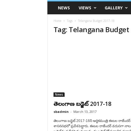
VSK
NEWS
VIEWS
GALLERY
Telangana
Home
Tags
Telangana Budget 2017-18
Tag: Telangana Budget
News
తెలంగాణ బడ్జెట్ 2017-18
sbadmin
-
March 13, 2017
తెలంగాణ బడ్జెట్ 2017-18ని ఆర్థికమంత్రి ఈటల రాజేందర్
శాసనసభలో ప్రవేశపెట్టారు. ఈటల రాజేందర్ వరుసగా నాలు