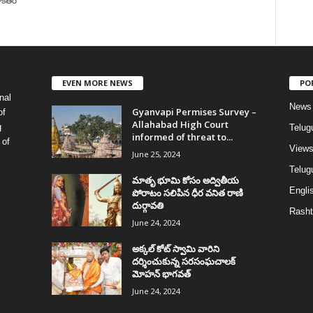
ళికేతర
EVEN MORE NEWS
PO
nal
News
Gyanvapi Permises Survey –
of
Allahabad High Court
g
Telug
informed of threat to...
 of
View
June 25, 2024
Telugu
మాతృ భూమి కోసం అద్వితీయ
Englis
పోరాటం సలిపిన ధీర వనిత రాణి
దుర్గావతి
Rasht
June 24, 2024
అక్కల్‌ కోట్‌ స్వామి వారిని
దర్శించుకున్న సరసంఘచాలక్
మోహన్ భాగవత్
June 24, 2024