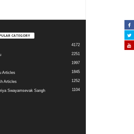
PULAR CATEGORY
4172
2251
u
1997
s
1845
 Articles
1252
h Articles
1104
riya Swayamsevak Sangh