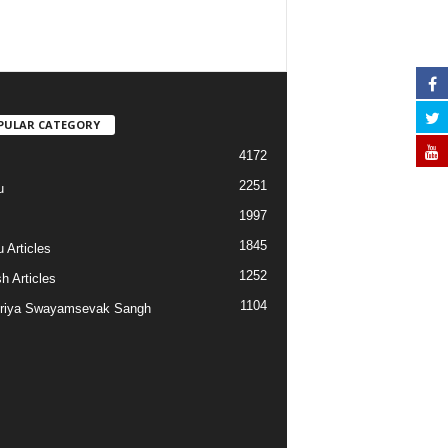
PULAR CATEGORY
4172
2251
u
1997
s
1845
 Articles
1252
h Articles
1104
riya Swayamsevak Sangh