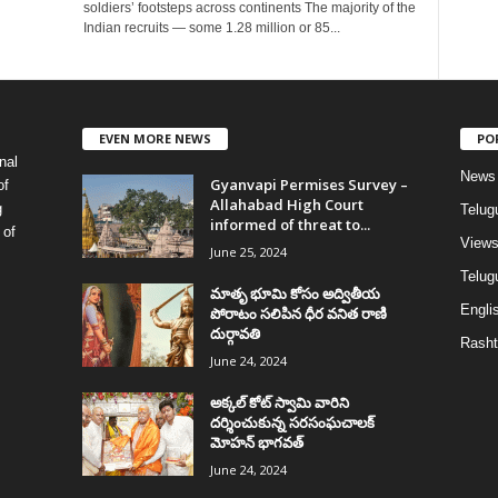
soldiers’ footsteps across continents The majority of the
Indian recruits — some 1.28 million or 85...
EVEN MORE NEWS
PO
nal
News
Gyanvapi Permises Survey –
of
Allahabad High Court
g
Telug
informed of threat to...
 of
View
June 25, 2024
Telugu
మాతృ భూమి కోసం అద్వితీయ
Englis
పోరాటం సలిపిన ధీర వనిత రాణి
దుర్గావతి
Rasht
June 24, 2024
అక్కల్‌ కోట్‌ స్వామి వారిని
దర్శించుకున్న సరసంఘచాలక్
మోహన్ భాగవత్
June 24, 2024