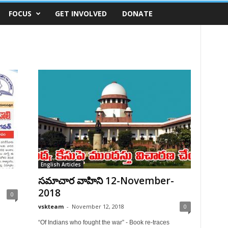
FOCUS
GET INVOLVED
DONATE
English Articles
సమాచార వాహిని 12-November-
2018
0
vskteam
-
November 12, 2018
0
“Of Indians who fought the war” - Book re-traces