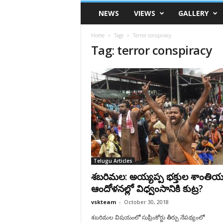
VSK
NEWS
VIEWS
GALLERY
Telangana
Home
Tags
Terror conspiracy
Tag: terror conspiracy
Telugu Articles
శబరిమల: అయ్యప్ప భక్తుల శాంతి
ఆందోళనల్లో విధ్వంసానికి కుట్ర?
vskteam
-
October 30, 2018
శబరిమల విషయంలో సుప్రీంకోర్టు తీర్పు నేపథ్యంలో