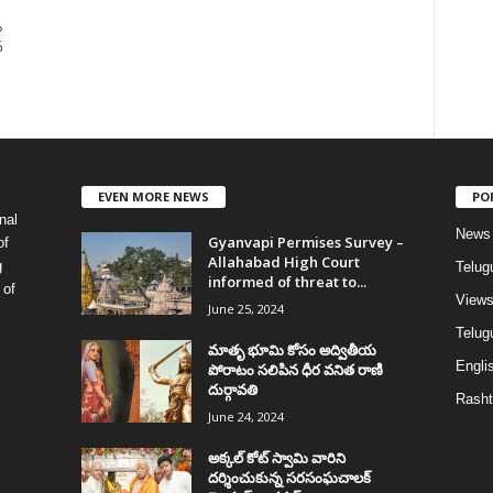
ు
్
EVEN MORE NEWS
PO
nal
News
Gyanvapi Permises Survey –
of
Allahabad High Court
g
Telug
informed of threat to...
 of
View
June 25, 2024
Telugu
మాతృ భూమి కోసం అద్వితీయ
Englis
పోరాటం సలిపిన ధీర వనిత రాణి
దుర్గావతి
Rasht
June 24, 2024
అక్కల్‌ కోట్‌ స్వామి వారిని
దర్శించుకున్న సరసంఘచాలక్