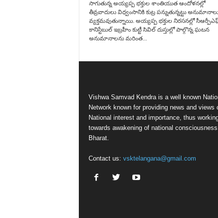
సాగుతున్న అయ్యప్ప భక్తుల శాంతియుత ఆందోళనల్లో
తీవ్రవాదులు విధ్వంసానికి కుట్ర పన్నుతున్నట్టు అనుమానాల
వ్యక్తమవుతున్నాయి. అయ్యప్ప భక్తుల నిరసనల్లో సీఆర్పీఎఫ
కానిస్టేబుల్ ఇబ్రహీం కుట్టీ సివిల్ దుస్తుల్లో పాల్గొన్న ఘటన
అనుమానాలను మరింత...
Vishwa Samvad Kendra is a well known Natio
Network known for providing news and views 
National interest and importance, thus workin
towards awakening of national consciousness
Bharat.
Contact us:
vsktelangana@gmail.com