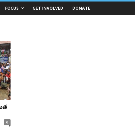
FOCUS
GET INVOLVED
DONATE
యుత
0