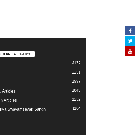
PULAR CATEGORY
4172
2251
u
1997
s
1845
 Articles
1252
h Articles
1104
riya Swayamsevak Sangh