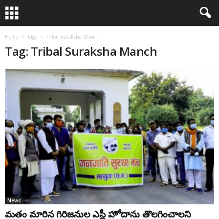
Home
Tags
Tribal Suraksha Manch
Tag: Tribal Suraksha Manch
News
మ‌తం మారిన గిరిజ‌నుల ఎస్టీ హోదాను తొల‌గించాల‌ని