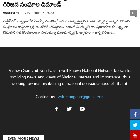
గిరిజన సంఘాల డిమాండ్
vskteam
-
November 3, 2020
0
చ‌త్తీస్‌గ‌డ్‌ రాష్ట్రంలోని ఏజెన్సీ ప్రాంతాల్లో జరుగుతున్న క్రైస్తవ మతమార్పిళ్లపై అక్కడి గిరిజన
సంఘాలు రాష్ట్రవ్యాప్త ఆందోళన చేపట్టాయి. గిరిజన సంస్కృతీ సాంప్రదాయాలను లక్ష్యంగా
చేసుకుని గత కొంతకాలంగా సాగుతున్న మతమార్పిళ్లపై ఆగ్రహంగా ఉన్న గిరిజన...
Vishwa Samvad Kendra is a well known National Network known for
providing news and views of National interest and importance, thus
working towards awakening of national consciousness of Bharat.
Contact us:
vsktelangana@gmail.com
EVEN MORE NEWS