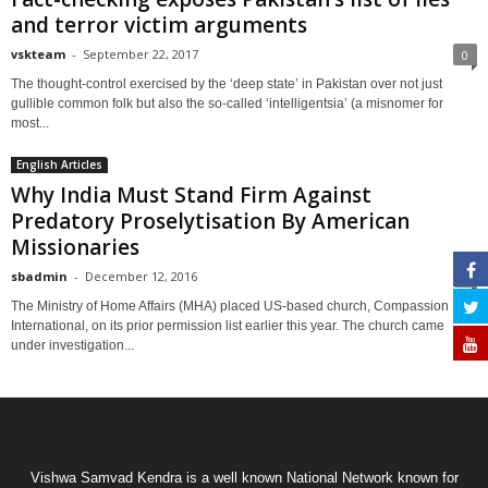
and terror victim arguments
vskteam
-
September 22, 2017
0
The thought-control exercised by the ‘deep state’ in Pakistan over not just
gullible common folk but also the so-called ‘intelligentsia’ (a misnomer for
most...
English Articles
Why India Must Stand Firm Against
Predatory Proselytisation By American
Missionaries
sbadmin
-
December 12, 2016
0
The Ministry of Home Affairs (MHA) placed US-based church, Compassion
International, on its prior permission list earlier this year. The church came
under investigation...
Vishwa Samvad Kendra is a well known National Network known for