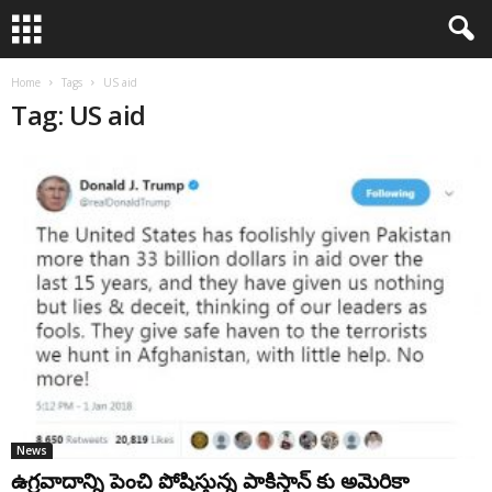
Home
Tags
US aid
Tag: US aid
News
ఉగ్రవాదాన్ని పెంచి పోషిస్తున్న పాకిస్తాన్ కు అమెరికా