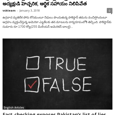
అద్యక్షుడి హెచ్చరిక, ఆర్థిక సహాయం నిలిపివేత
vskteam
-
January 3, 2018
0
ఉగ్రవాద వ్యతిరేక పోరు కోసమంటూ నిధులు పొందుతున్న పాకిస్థాన్‌ తమను వంచిస్తోందంటూ
ఆగ్రహం వ్యక్తంచేస్తున్న అమెరికా ఎట్టకేలకు తన మాటలను కార్యరూపంలోకి తెచ్చింది. పాకిస్థాన్‌కు
సుమారు రూ.1700 కోట్ల(255 మిలియన్‌ అమెరికన్‌ డాలర్ల)...
English Articles
Fact-checking exposes Pakistan’s list of lies