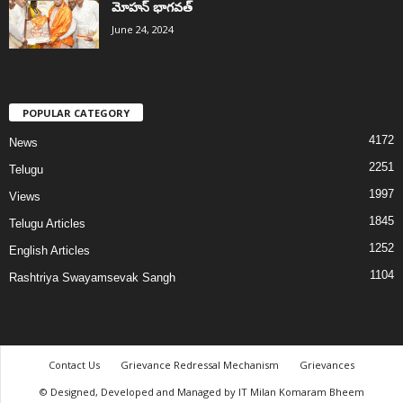
మోహన్ భాగవత్
June 24, 2024
POPULAR CATEGORY
4172
News
2251
Telugu
1997
Views
1845
Telugu Articles
1252
English Articles
1104
Rashtriya Swayamsevak Sangh
Contact Us
Grievance Redressal Mechanism
Grievances
© Designed, Developed and Managed by IT Milan Komaram Bheem