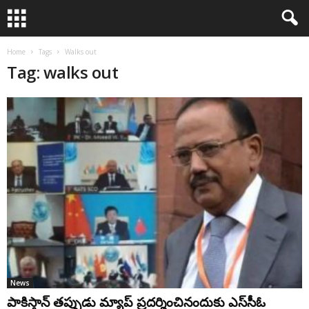
Home
Tags
Walks out
Tag: walks out
News
పాకిస్తాన్ తప్పుడు మ్యాప్ ప్రదర్శించినందుకు ఎస్‌సీఓ