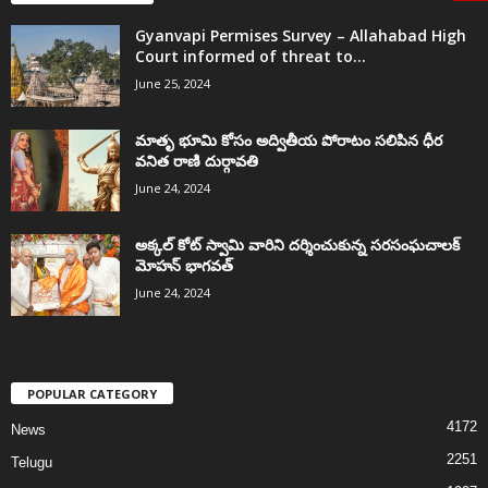
Gyanvapi Permises Survey – Allahabad High
Court informed of threat to...
June 25, 2024
మాతృ భూమి కోసం అద్వితీయ పోరాటం సలిపిన ధీర
వనిత రాణి దుర్గావతి
June 24, 2024
అక్కల్‌ కోట్‌ స్వామి వారిని దర్శించుకున్న సరసంఘచాలక్
మోహన్ భాగవత్
June 24, 2024
POPULAR CATEGORY
4172
News
2251
Telugu