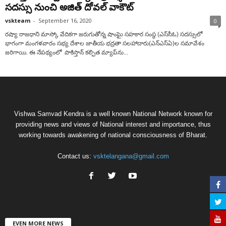
సదస్సు నుంచి అజిత్ దోవల్ వాకౌట్
vskteam
-
September 16, 2020
0
రష్యా రాజధాని మాస్కో వేదికగా జరుగుతోన్న షాంఘై సహకార సంస్థ (ఎస్‌సీఓ) సదస్సులో
భాగంగా మంగళవారం సభ్య దేశాల జాతీయ భద్రతా సలహాదారు(ఎన్ఎస్ఏ)ల సమావేశం
జరిగాయి. ఈ నేపథ్యంలో పాకిస్తాన్ కల్పిత మ్యాప్‌ను...
Vishwa Samvad Kendra is a well known National Network known for
providing news and views of National interest and importance, thus
working towards awakening of national consciousness of Bharat.
Contact us:
vsktelangana@gmail.com
EVEN MORE NEWS