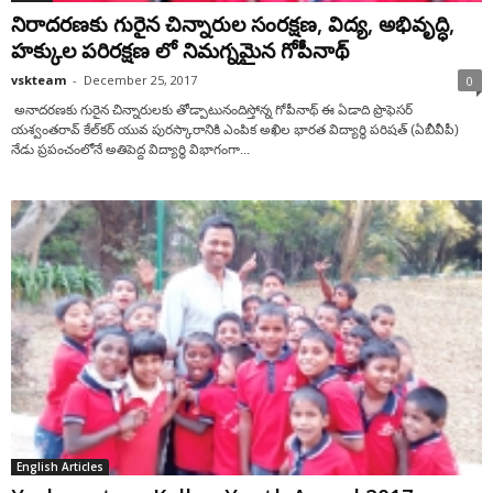
నిరాదరణకు గురైన చిన్నారుల సంరక్షణ, విద్య, అభివృద్ధి,
హక్కుల పరిరక్షణ లో నిమగ్నమైన గోపీనాథ్‌
vskteam
-
December 25, 2017
0
అనాదరణకు గురైన చిన్నారులకు తోడ్పాటునందిస్తోన్న గోపీనాథ్‌ ఈ ఏడాది ప్రొఫెసర్‌
యశ్వంతరావ్‌ కేల్‌కర్‌ యువ పురస్కారానికి ఎంపిక అఖిల భారత విద్యార్థి పరిషత్‌ (ఏబీవీపీ)
నేడు ప్రపంచంలోనే అతిపెద్ద విద్యార్థి విభాగంగా...
English Articles