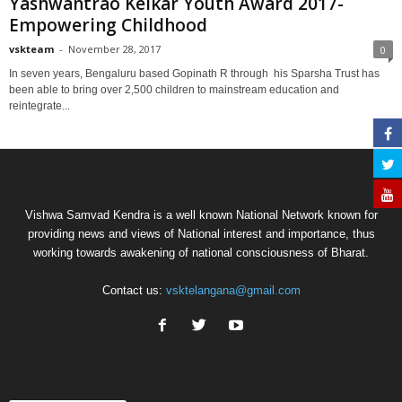
Yashwantrao Kelkar Youth Award 2017-
Empowering Childhood
vskteam
-
November 28, 2017
0
In seven years, Bengaluru based Gopinath R through his Sparsha Trust has
been able to bring over 2,500 children to mainstream education and
reintegrate...
Vishwa Samvad Kendra is a well known National Network known for
providing news and views of National interest and importance, thus
working towards awakening of national consciousness of Bharat.
Contact us:
vsktelangana@gmail.com