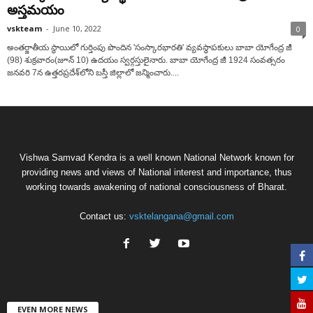
అస్తమయం
vskteam
-
June 10, 2022
0
అంతర్జాతీయ స్థాయిలో గుర్తింపు పొందిన 'సంస్కారభారతి' వ్యవస్థాపకులు బాబా యోగేంద్ర జీ
(98) శుక్రవారం(జూన్ 10) ఉదయం స్వర్గస్తులైనారు. బాబా యోగేంద్ర జీ 1924 సంవత్సరం
జనవరి 7న ఉత్తరప్రదేశ్‌లోని బస్తీ జిల్లాలో జన్మించారు....
Vishwa Samvad Kendra is a well known National Network known for
providing news and views of National interest and importance, thus
working towards awakening of national consciousness of Bharat.
Contact us:
vsktelangana@gmail.com
EVEN MORE NEWS