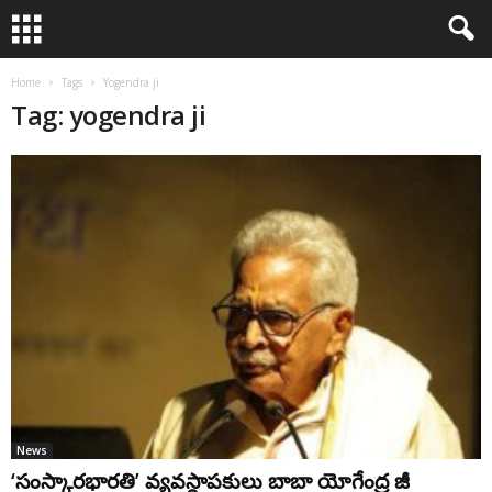
Home
Tags
Yogendra ji
Tag: yogendra ji
News
‘సంస్కారభారతి’ వ్యవస్థాపకులు బాబా యోగేంద్ర జీ