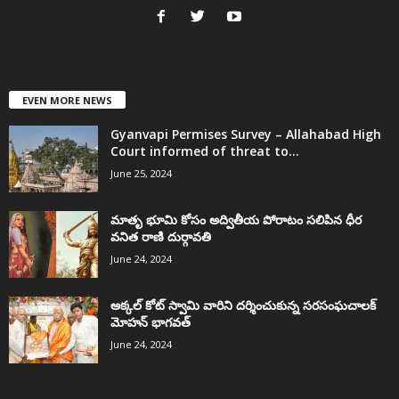
EVEN MORE NEWS
Gyanvapi Permises Survey – Allahabad High
Court informed of threat to...
June 25, 2024
మాతృ భూమి కోసం అద్వితీయ పోరాటం సలిపిన ధీర
వనిత రాణి దుర్గావతి
June 24, 2024
అక్కల్‌ కోట్‌ స్వామి వారిని దర్శించుకున్న సరసంఘచాలక్
మోహన్ భాగవత్
June 24, 2024