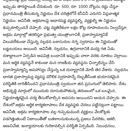
ఇప్పుడు తారస్థాయికి చేరుకుంది. రూ. 500, రూ. 1000 నోట్లను రద్దు చేస్తూ
ప్రధానమంత్రి తీసుకున్న నిర్ణయం దేశ చరిత్రలోనే కనీవినీ ఎరుగని విప్లవాత్మక
నిర్ణయం. అవినీతి, అక్రమాలపై ఆధారపడ్డ వ్యవస్థల్ని, వ్యక్తుల్ని ఈ నిర్ణయం
కుప్పకూల్చిందనే చెప్పాలి. చట్ట వ్యతిరేకంగా లక్షల కోట్ల రూపాయలను నిల్వచేస్తూ,
అక్రమ మార్గాల్లో తరలిస్తూ ప్రభుత్వ యంత్రాంగానికీ, ప్రజాస్వామ్యానికే
విలువలేకుండా చేస్తున్న నల్లధన బకాసురుల నగ్న స్వరూపం ఈ నిర్ణయంతో
బట్టబయలు అయింది. అవినీతి, నల్లధనం, ఉగ్రవాదానికి మధ్య గత ఏడు
దశాబ్దాలుగా ఏర్పడిన అపవిత్ర బంధానికి ఇప్పుడు చాలా వరకు నూకలు చెల్లాయి.
మన ఆర్థిక వ్యవస్థనే కాకుండా మన రాజకీయ వ్యవస్థను ఛిన్నాభిన్నం చేసి
ప్రజాస్వామ్యాన్ని అపహాస్యం చేస్తున్న ఒక దుర్మార్గానికి మోదీ తెర వేశారు. నల్లధనం
భారత ప్రజాస్వామ్య వ్యవస్థ మౌలిక స్వరూపాన్నే దెబ్బతీసేంత భయానకమైన
పరిస్థితికి దారితీసిందని ప్రధానమంత్రి స్వయంగా తన ప్రసంగంలో తెలిపారు. దేశం
అభివృద్ధి మార్గంలో ముందుకు దూసుకుపోతున్న తరుణంలో ఒక బలమైన,
నిర్ణయాత్మకమైన చర్య తీసుకోవాల్సిన అవసరం అయిందని ఆయన చెప్పారు. ఈ
దేశంలో అక్రమ ఆర్థిక కార్యకలాపాలు దేశ వ్యవస్థకు చెదలు పట్టినట్లుగా పట్టాయి.
అవినీతి, అక్రమ కార్యకలాపాల వల్ల గుప్పెడుమంది వ్యక్తులు వేలకోట్లకు
పడగెత్తుతుంటే నిజాయితీతో బతకాలనుకుంటున్న ప్రజలు పేదరికం, ఆకలి,
అణచివేత, అన్యాయాలకు గురికావల్సిన పరిస్థితి ఏర్పడింది. నిబంధనలు,