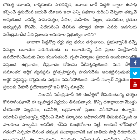
కౌశల్య యోజన, కార్మికులకు పారదర్శక, జవాబు దారీ పద్ధతి ద్వారా ఉపాధి
కల్పించే శ్రమయేవ జయతే యోజన ఇలా ఎన్ని పథకాల గురించి చెప్పినా తక్కువే
అవుతుంది. ఇవన్నీ సామాన్యుల, పేదల, మహిళల, పిల్లల, యువకుల, రైతుల
అభ్యున్నతి కోసమే. వీటిగురించి తెలిసిన తర్వాత కూడా ఎవరు అనగలరు
నరేంద్రమోదీది పేద ప్రజలకు అనుకూల ప్రభుత్వం కాదని?
తాజాగా పెద్దనోట్ల రద్దు వల్ల ధరలు తగ్గుతాయి. ప్రభుత్వానికి వచ్చే
పన్నుల ఆదాయం పెరుగుతుంది. ఆ ఆదాయాన్ని పేద ప్రజల సంక్షేమానికి
ఉపయోగించేందుకు వీలు కలుగుతుంది. గృహ నిర్మాణం ప్రజలకు అందుబాటులోకి
వస్తుంది. ఉగ్రవాదం, తీవ్రవాదం కోరలను పీకినట్లవుతుంది. మన దేశంలో
సమాంతర ఆర్థిక వ్యవస్థను ప్రోత్సహిస్తున్న పొరుగుదేశం ఆటకట్టినట్లవుతుంది.
ఆర్థిక వ్యవస్థపై కొద్దిమంది పెత్తనం సమసిపోతుంది. మోదీ సర్కార్‌ నిర్ణయం వల్ల
ప్రజలకు చేకూరే ప్రయోజనాల్లో ఇవి కొన్ని మాత్రమే.
నిజానికి నరేంద్రమోదీ గత రెండేళ్లలో తీసుకుంటున్న చర్యల
కొనసాగింపుగానే ఈ బృహత్తర నిర్ణయం తీసుకున్నారు. కొన్ని దశాబ్దాలుగా మొత్తం
దేశమంతా నల్లధనం, అవినీతి, అక్రమాలతో ప్రజలు విసిగిపోయి ఉన్నారు.
యూపీఏ ప్రభుత్వాన్ని గద్దెదించి మోదీ సర్కార్‌ను అధికారంలోకి తీసుకువచ్చింది ఆ
పాలకులు పాల్పడిన అవినీతి, చేసిన కుంభకోణాల వల్లే. అందుకే లోక్‌సభలో
గతంలో ఎన్నడూ లేనంత తక్కువ సంఖ్యాబలానికి ఒక జాతీయ పార్టీ దిగజారింది.
అయినప్పటికీ ఈ విషయాన్ని విస్మరించి నరేంద్రమోదీ అవినీతిపై చేస్తున్న