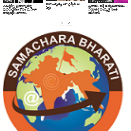
News
Telugu Articles
నియంతృత్వ ఎమర్జెన్సీకి 49
ఎమర్జెన్సీ: ప్రజాస్వామ్య
ప్రజాకవి, భక్తి ఉద్యమకారుడు,
ఏళ్లు
పునరుద్ధరణ కోసం మహిళా
సమాజిక సంస్కర్త సంత్‌
కార్యకర్తల పోరాటం
కబీర్‌దాస్‌