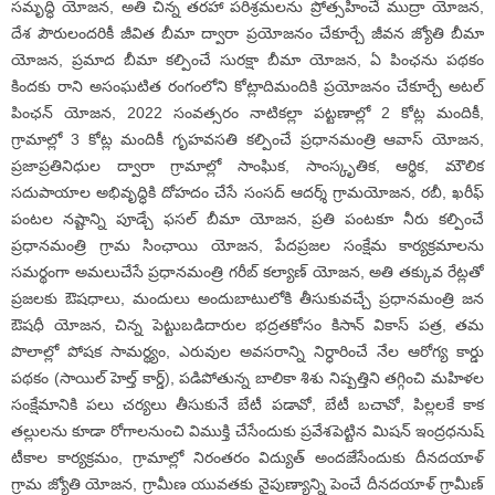
సమృద్ధి యోజన, అతి చిన్న తరహా పరిశ్రమలను ప్రోత్సహించే ముద్రా యోజన,
దేశ పౌరులందరికీ జీవిత బీమా ద్వారా ప్రయోజనం చేకూర్చే జీవన జ్యోతి బీమా
యోజన, ప్రమాద బీమా కల్పించే సురక్షా బీమా యోజన, ఏ పింఛను పథకం
కిందకు రాని అసంఘటిత రంగంలోని కోట్లాదిమందికి ప్రయోజనం చేకూర్చే అటల్‌
పింఛన్‌ యోజన, 2022 సంవత్సరం నాటికల్లా పట్టణాల్లో 2 కోట్ల మందికీ,
గ్రామాల్లో 3 కోట్ల మందికీ గృహవసతి కల్పించే ప్రధానమంత్రి ఆవాస్‌ యోజన,
ప్రజాప్రతినిధుల ద్వారా గ్రామాల్లో సాంఘిక, సాంస్కృతిక, ఆర్థిక, మౌలిక
సదుపాయాల అభివృద్ధికి దోహదం చేసే సంసద్‌ ఆదర్శ్‌ గ్రామయోజన, రబీ, ఖరీఫ్‌
పంటల నష్టాన్ని పూడ్చే ఫసల్‌ బీమా యోజన, ప్రతి పంటకూ నీరు కల్పించే
ప్రధానమంత్రి గ్రామ సింఛాయి యోజన, పేదప్రజల సంక్షేమ కార్యక్రమాలను
సమర్థంగా అమలుచేసే ప్రధానమంత్రి గరీబ్‌ కల్యాణ్‌ యోజన, అతి తక్కువ రేట్లతో
ప్రజలకు ఔషధాలు, మందులు అందుబాటులోకి తీసుకువచ్చే ప్రధానమంత్రి జన
ఔషధీ యోజన, చిన్న పెట్టుబడిదారుల భద్రతకోసం కిసాన్‌ వికాస్‌ పత్ర, తమ
పొలాల్లో పోషక సామర్థ్యం, ఎరువుల అవసరాన్ని నిర్ధారించే నేల ఆరోగ్య కార్డు
పథకం (సాయిల్‌ హెల్త్‌ కార్డ్‌), పడిపోతున్న బాలికా శిశు నిష్పత్తిని తగ్గించి మహిళల
సంక్షేమానికి పలు చర్యలు తీసుకునే బేటీ పడావో, బేటీ బచావో, పిల్లలకే కాక
తల్లులను కూడా రోగాలనుంచి విముక్తి చేసేందుకు ప్రవేశపెట్టిన మిషన్‌ ఇంద్రధనుష్‌
టీకాల కార్యక్రమం, గ్రామాల్లో నిరంతరం విద్యుత్‌ అందజేసేందుకు దీనదయాళ్‌
గ్రామ జ్యోతి యోజన, గ్రామీణ యువతకు నైపుణ్యాన్ని పెంచే దీనదయాళ్‌ గ్రామీణ్‌