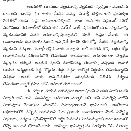
అంతటితో ఆగకుండా నల్లధనాన్ని వెల్లడించి, స్వచ్ఛంగా ముందుకు
రావాలని, దానిపై 45 శాతం మేరకు పన్ను, పెనాల్టీ చెల్లించాలని ప్రభుత్వం
2016లో రెండు సార్లు అవకాశాలనిచ్చింది. తాజా అవకాశం సెప్టెంబర్‌ 30తో
ముగిసింది. గత జూన్‌లో చేసిన తన ‘మన్‌ కీ బాత్‌’ ప్రసంగంలో కూడా నల్లధనాన్ని
వెల్లడించడానికి చివరి అవకాశాన్నిస్తున్నామని మోదీ స్పష్టం చేశారు. ఈ
అవకాశాలను ఉపయోగించుకుని ఇప్పటికే రూ.65,350 కోట్ల మేరకు నల్లధనాన్ని
వెల్లడించి పన్నులు, పెనాల్టీ కట్టిన వారు ఉన్నారు. కానీ జరిగిన కొన్ని లక్షల కోట్ల
లావాదేవీలను పరిగణనలోకి తీసుకుంటే అంచనాలకు అనుగుణంగా వెల్లడైన
నల్లధనం తక్కువే. అందుకే ప్రధాని మూడోకన్ను తెరవాల్సి వచ్చింది. ఇవాళ
ఆయన ఉన్నట్లుండి పెద్ద నోట్లను రద్దు చేస్తూ ఆకస్మిక నిర్ణయం తీసుకున్నారని
ఎవరైనా అంటే వారు ఇప్పటివరకూ నరేంద్రమోదీ ఏదిశన చర్యలు
తీసుకుంటున్నారో గ్రహించలేని అమాయకులే కావాలి.
ఈ చర్యలు చూసిన వారెవరైనా ఇంకా ప్రధాని మోదీది సూట్‌ బూట్‌
సర్కార్‌ అని కానీ, సంపన్నుల అనుకూల సర్కార్‌ అని కానీ విమర్శిస్తే వారిని
పగటిపూట వెలుగును చూడలేని దివాంధులుగానే భావించాలి. అంతేకాదు
అధికారంలోకి వచ్చిన నాటినుంచీ పేద ప్రజలకు అనుకూలంగా మోదీ ఎన్నెన్ని
పథకాలు, చర్యలు ప్రవేశపెట్టారని? ఆర్థిక సేవలను సామాన్యులకు అందుబాటులో
తెచ్చే జన ధన యోజనే కాదు, ఆడపిల్లల భవిష్యత్తును సురక్షితం చేసే సుకన్యా