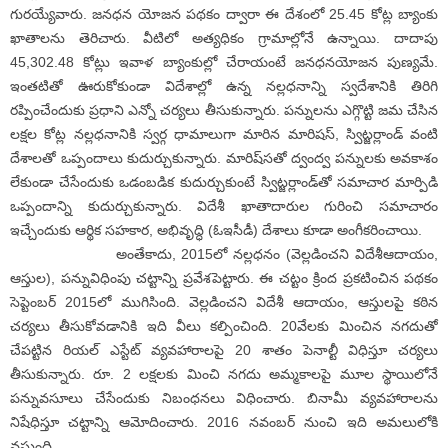
గురయ్యేవారు. జనధన యోజన పథకం ద్వారా ఈ దేశంలో 25.45 కోట్ల బ్యాంకు
ఖాతాలను తెరిచారు. వీటిలో అత్యధికం గ్రామాల్లోనే ఉన్నాయి. దాదాపు
45,302.48 కోట్లు ఇవాళ బ్యాంకుల్లో చేరాయంటే జనధనయోజన పుణ్యమే.
ఇంతటితో ఊరుకోకుండా విదేశాల్లో ఉన్న నల్లధనాన్ని స్వదేశానికి తిరిగి
రప్పించేందుకు ప్రధాని ఎన్నో చర్యలు తీసుకున్నారు. పన్నులను ఎగ్గొట్టి జమ చేసిన
లక్షల కోట్ల నల్లధనానికి స్వర్గ ధామాలుగా మారిన మారిషస్‌, స్విట్జర్లాండ్‌ వంటి
దేశాలతో ఒప్పందాలు కుదుర్చుకున్నారు. మారిష్‌సతో ద్వంద్వ పన్నులకు అవకాశం
లేకుండా చేసేందుకు ఒడంబడిక కుదుర్చుకుంటే స్విట్జర్లాండ్‌తో సమాచార మార్పిడి
ఒప్పందాన్ని కుదుర్చుకున్నారు. విదేశీ ఖాతాదారుల గురించి సమాచారం
ఇచ్చేందుకు ఆర్థిక సహకార, అభివృద్ధి (ఓఇసీడీ) దేశాలు కూడా అంగీకరించాయి.
అంతేకాదు, 2015లో నల్లధనం (వెల్లడించని విదేశీఆదాయం,
ఆస్తుల), పన్నువిధింపు చట్టాన్ని ప్రవేశపెట్టారు. ఈ చట్టం క్రింద ప్రకటించిన పథకం
సెప్టెంబర్‌ 2015లో ముగిసింది. వెల్లడించని విదేశీ ఆదాయం, ఆస్తులపై కఠిన
చర్యలు తీసుకోవడానికి ఇది వీలు కల్పించింది. 20వేలకు మించిన నగదుతో
చేపట్టిన రియల్‌ ఎస్టేట్‌ వ్యవహారాలపై 20 శాతం పెనాల్టీ విధిస్తూ చర్యలు
తీసుకున్నారు. రూ. 2 లక్షలకు మించి నగదు అమ్మకాలపై మూల స్థాయిలోనే
పన్నువసూలు చేసేందుకు నిబంధనలు విధించారు. బినామీ వ్యవహారాలను
నిషేధిస్తూ చట్టాన్ని ఆమోదించారు. 2016 నవంబర్‌ నుంచి ఇది అమలులోకి
వస్తుంది.