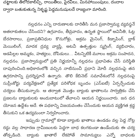
చట్టాలకు తిలోదకాలిచ్చి, రాయితీలు, పైరవీలు, మినహాయింపులు, దందాల
ద్వారా బతుకుతున్న నికృష్ట పెద్దమనుషులదే రాజ్యంగా మారింది.
నల్లధనం ఎన్ని దారుణాలకు దారితీసి మన ప్రజాస్వామ్య వ్యవస్థనే
అతలాకుతలం చేసిందని? ఉగ్రవాదం, తీవ్రవాదం, ఉన్నత స్థాయిలో అవినీతి, ఓట్ల
బేరసారాలు, ప్రజాప్రతినిధుల కొనుగోళ్లు, అక్రమ మైనింగ్‌, కిడ్నాపింగ్‌, బ్లాక్‌
మెయిలింగ్‌, మాదక ద్రవ్య వ్యాప్తి, అటవీ ఉత్పత్తుల స్మగ్లింగ్‌, వ్యభిచారం,
ఆడపిల్లల అమ్మకం, హత్యలు, దోపిడులు… వీటన్నిటికీ మూలం అక్రమ సంపాదన,
నల్లధనం. ప్రజాస్వామ్యంలో ప్రతి నిర్ణయాన్నీ నల్లధనం ప్రభావితం చేసే పరిస్థితి
దాపురించింది.అధికారంలోకి వచ్చిన నాటినుంచీ ప్రధాని మోదీ నల్లధనంపై తన
ఉగ్రరూపాన్ని ప్రదర్శిస్తూనే ఉన్నారు. తొలి కేబినెట్‌ సమావేశంలోనే నల్లధనంపై
సుప్రీంకోర్టు పర్యవేక్షణలో ప్రత్యేక పరిశోధక బృందం (ఎస్‌ఐటీ) ఏర్పర్చేందుకు
చర్యలు తీసుకున్నారు. ఆ తర్వాత మొత్తం బ్యాంకు ఖాతాలను సార్వత్రికం చేసి
ప్రజలను బ్యాంకులకు అందుబాటులో తేవాలని ఆయన నిర్ణయించారు. జన ధన
యోజన ఉద్దేశం అదే. ఈ పథకాన్ని విజయవంతం చేసేందుకు ఆయన వ్యక్తిగత శ్రద్ధ
తీసుకుని ఒక ఉద్యమంలా నిర్వహించారు.
ఇప్పుడు గ్రామాల్లో కూడా బ్యాంకు ఖాతాలు ఉండడం వల్ల పెద్ద నోట్ల
రద్దు వల్ల సాధారణ గ్రామీణులకు పెద్దగా బాధ కలగకుండా ఉండేందుకు ఈ చర్య
తోడ్పడింది. బ్యాంకు ఖాతాలే లేకపోతే సామాన్యులు ఎన్నో బాధలకు