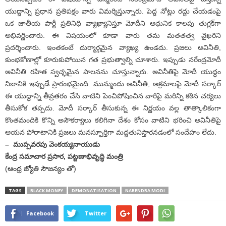
యుద్దాన్ని ప్రధాన ప్రతిపక్షం వారు విమర్శిస్తున్నారు. పెద్ద నోట్లు రద్దు చేయడంపై
ఒక జాతీయ పార్టీ ప్రతినిధి వ్యాఖ్యానిస్తూ మోదీని ఆధునిక కాలపు తుగ్లక్‌గా
అభివర్ణించారు. ఈ విషయంలో కూడా వారు తమ మతతత్వ వైఖరిని
ప్రదర్శించారు. ఇంతకంటే దుర్మార్గమైన వ్యాఖ్య ఉండదు. ప్రజలు అవినీతి,
కుంభకోణాల్లో కూరుకుపోయిన గత ప్రభుత్వాల్ని చూశారు. ఇప్పుడు నరేంద్రమోదీ
అవినీతి రహిత స్వచ్ఛమైన పాలనను చూస్తున్నారు. అవినీతిపై మోదీ యుద్ధం
నిజానికి ఇప్పుడే ప్రారంభమైంది. మున్ముందు అవినీతి, అక్రమాలపై మోదీ సర్కార్‌
ఈ యుద్ధాన్ని తీవ్రతరం చేసి వాటిని పెంచిపోషించిన వారిపై మరిన్ని కఠిన చర్యలు
తీసుకోక తప్పదు. మోదీ సర్కార్‌ తీసుకున్న ఈ నిర్ణయం వల్ల తాత్కాలికంగా
కొంతమందికి కొన్ని అసౌకర్యాలు కలిగినా దేశం కోసం వాటిని భరించి అవినీతిపై
ఆయన పోరాటానికి ప్రజలు మనస్ఫూర్తిగా మద్దతునిస్తారనడంలో సందేహం లేదు.
– ముప్పవరపు వెంకయ్యనాయుడు
కేంద్ర సమాచార ప్రసార, పట్టణాభివృద్ధి మంత్రి
(ఆంధ్ర జ్యోతి సౌజన్యం తో)
TAGS
BLACK MONEY
DEMONATISATION
NARENDRA MODI
Facebook
Twitter