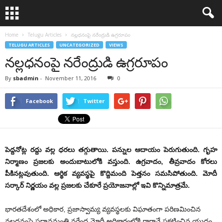
Home
Telugu Articles
నల్లధనంపై నరేంద్రుడి ఉగ్రరూపం
TELUGU ARTICLES
UNCATEGORIZED
VIEWS
నల్లధనంపై నరేంద్రుడి ఉగ్రరూపం
By
sbadmin
-
November 11, 2016
0
Facebook
Twitter
పెద్దనోట్ల రద్దు వల్ల ధరలు తగ్గుతాయి. పన్నుల ఆదాయం పెరుగుతుంది. గృహ
నిర్మాణం ప్రజలకు అందుబాటులోకి వస్తుంది. ఉగ్రవాదం, తీవ్రవాదం కోరలు
పీకినట్లవుతుంది. ఆర్థిక వ్యవస్థపై కొద్దిమంది పెత్తనం సమసిపోతుంది. మోదీ
సర్కార్‌ నిర్ణయం వల్ల ప్రజలకు చేకూరే ప్రయోజనాల్లో ఇవి కొన్నిమాత్రమే.
భారతదేశంలో అధికార, ప్రజాస్వామ్య వ్యవస్థలకు విఘాతంగా పరిణమించిన
నల్లధనంపై ప్రధానమంత్రి నరేంద్ర మోదీ అధికారంలోకి రాగానే ప్రకటించిన యుద్ధం