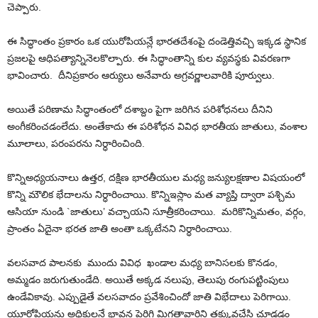
చెప్పారు.
ఈ సిద్ధాంతం ప్రకారం ఒక యురోపియన్లే భారతదేశంపై దండెత్తివచ్చి ఇక్కడ
స్థానిక
ప్రజలపై ఆధిపత్యాన్నినెలకొల్పారు.
ఈ సిద్ధాంతాన్ని కుల వ్యవస్థకు వివరణగా
భావించారు.
దీనిప్రకారం ఆర్యులు అనేవారు అగ్రవర్ణాల
వారికి పూర్వులు.
అయితే పరిణామ సిద్ధాంతంలో దశాబ్దం పైగా
జరిగిన
పరిశోధనలు
దీ
నిని
అంగీకరించడంలేదు.
అంతేకాదు ఈ పరిశోధన వివిధ భారతీయ జాతులు, వంశాల
మూలాలు, పరంపరను నిర్ధారించింది.
కొన్నిఅధ్యయనాలు ఉత్తర, దక్షిణ భారతీయుల మధ్య జన్యులక్షణాల విషయంలో
కొన్ని మౌలిక భేదాలను
నిర్ధారించా
యి. కొన్నిఇస్లాం మత
వ్యాప్తి ద్వారా పశ్చిమ
ఆసియా నుండి `జాతులు’ వచ్చాయని సూత్రీకరించాయి.
మరికొన్నిమ
తం, వర్గం,
ప్రాంతం ఏదైనా భరత జాతి అంతా ఒక్కటేనని నిర్ధారించాయి.
వలసవాద
పాలనకు
ముందు
వివిధ
ఖండాల మధ్య బానిసలకు కొనడం,
అమ్మడం జరుగుతుండేది. అయితే అక్కడ నలుపు, తెలుపు రంగుపట్టింపులు
ఉండేవికావు. ఎప్పుడైతే వలసవాదం ప్రవేశించిందో జాతి విభేదాలు పెరిగాయి.
యూరోపియన్లు అధికులనే భావన పెరిగి మిగతావారిని తక్కువచేసి చూడడం