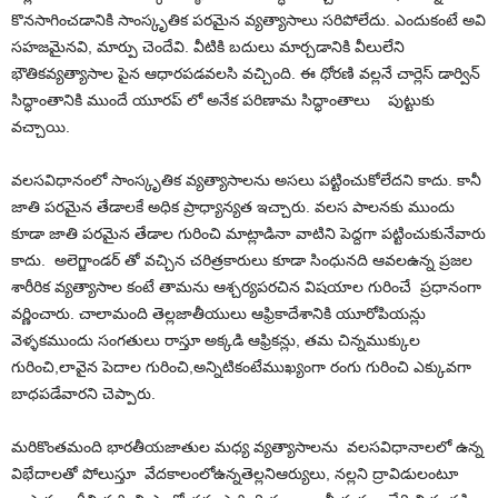
కొనసాగించడానికి సాంస్కృతిక పరమైన వ్యత్యాసాలు సరిపోలేదు. ఎందుకంటే అవి
సహజమైనవి, మార్పు చెందేవి. వీటికి బదులు
మార్చడానికి వీలులేని
భౌతికవ్యత్యాసాల పైన
ఆధారపడవలసి వచ్చింది. ఈ ధోరణి వల్లనే చార్లెస్ డార్విన్
సిద్ధాంతానికి ముందే యూరప్ లో అనేక పరిణామ సిద్ధాంతాలు పుట్టుకు
వచ్చాయి.
వలసవిధా
నంలో సాంస్కృతిక వ్యత్యాసాలను అసలు పట్టించుకోలేదని కాదు. కానీ
జాతి పరమైన తేడాలకే అధిక ప్రాధ్యాన్యత ఇచ్చారు. వలస పాలనకు ముందు
కూడా జాతి పరమైన తేడాల గురించి మాట్లాడినా వాటిని పెద్దగా పట్టించుకునేవారు
కాదు.
అలెగ్జాం
డర్ తో
వచ్చిన చరిత్రకారులు కూడా సింధునది ఆవలఉన్న ప్రజల
శారీరిక
వ్యత్యాసాల
కంటే తామను ఆశ్చర్యపరచిన విషయాల గురించే
ప్రధానంగా
వర్ణించారు. చాలామంది తెల్లజాతీయులు ఆఫ్రికాదేశానికి యూరోపియన్లు
వెళ్ళకముందు సంగతులు రాస్తూ అక్కడి ఆఫ్రికన్లు, తమ చిన్నముక్కుల
గురించి,లావైన పెదాల గురించి,అన్నిటికంటేముఖ్యంగా రంగు గురించి ఎక్కువగా
బాధపడేవారని చెప్పారు.
మరికొంతమంది భారతీయజాతుల మధ్య
వ్యత్యాసాలను
వలసవిధానాలలో ఉన్న
విభేదాలతో పోలుస్తూ
వేదకాలంలోఉన్నతెల్లనిఆర్యులు, నల్లని ద్రావిడు
లంటూ