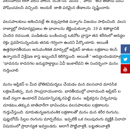
వలసవాదం లేదా వలస పాలన. దీనికోసం
“మనం”, “వారు” అనే
తేడాను
పెంచి
పోషించవలసి వచ్చింది. అందుకే
జాతి
పరమైన
తేడాలను సృష్టించారు.
వలసపాలకులు ఆశించినట్లే ఈ కుట్రపూరిత పన్నాగం విజయం సాధించింది. వలస
రాజ్యాల్లో సామాన్యప్రజలు ఈ భావాలను జీర్ణించుకున్నారు. 19 వ శతాబ్దానికి
చెందిన రచయిత, పండితుడు బంకించంద్ర ఒకచోట వ్రాస్తూ తన శరీరంలో ఆర్యుల
రక్తం ప్రవహిసున్నందుకు తనకు గర్వంగా ఉందని పేర్కొంటారు. అయితే
ఉత్తరభారతీయుల అనువంశికత మార్పుల్లో ఆఫ్రి
కన్ జా
తుల లక్షణాలు కలసి
ఉన్నాయనే విశ్లేషణ కాస్త ఇబ్బందినే కలిగిస్తుంది. అయితే ” ఆర్యులదండయాత్ర
“భావనను కాదనగల జన్యుసాక్ష్యాలు ఏవీ ఇంకాలేవని ఈ సందర్బంగా మనం
గుర్తించాలి.
మనం ఆఫ్రికన్ ల మీద భౌతికవిమర్శలు చేయడం మన వలసవాద మానసిక
లక్షణమేతప్ప, మన సాంప్రదాయంకాదు. భారతీయుల్లో చాలామంది ఆఫ్రికన్ ల
కంటే నల్ల
గా
ఉంటారనే విషయాన్నిపక్కనపెట్టి మ
నం
ఆఫ్రికన్లను చిన్నచూపు
చూడటం,తక్కువ జాతివారీగా భావించటం వలసపాలకుల లక్షణాల
ను
గుర్తుచేస్తుంది. మారుతున్నఅనువంశిక లక్షణాలతో మనం మన శరీర రంగును,
పుట్టబోయే పిల్లల రంగును మార్చలేము. ఇప్పటికీ ఒక నలుపురంగు వ్యక్తికి వివాహ
విషయంలో ప్రాధాన్యత ఇవ్వబడదు. అలాగే పొట్టివాళ్లకి, బట్టతలవాళ్లకి