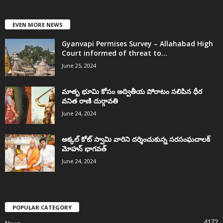
EVEN MORE NEWS
Gyanvapi Permises Survey – Allahabad High
Court informed of threat to...
June 25, 2024
మాతృ భూమి కోసం అద్వితీయ పోరాటం సలిపిన ధీర
వనిత రాణి దుర్గావతి
June 24, 2024
అక్కల్‌ కోట్‌ స్వామి వారిని దర్శించుకున్న సరసంఘచాలక్
మోహన్ భాగవత్
June 24, 2024
POPULAR CATEGORY
4172