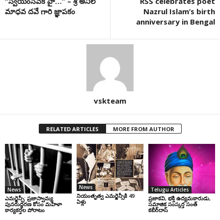
“స్వయంసేవక్ హై…” – శ్రీ అనిల్
RSS celebrates poet
మాధవ దవే గారి జ్ఞాపకం
Nazrul Islam’s birth
anniversary in Bengal
vskteam
RELATED ARTICLES
MORE FROM AUTHOR
News
News
Telugu Articles
నియంతృత్వ ఎమర్జెన్సీకి 49
ఎమర్జెన్సీ: ప్రజాస్వామ్య
ప్రజాకవి, భక్తి ఉద్యమకారుడు,
ఏళ్లు
పునరుద్ధరణ కోసం మహిళా
సమాజిక సంస్కర్త సంత్‌
కార్యకర్తల పోరాటం
కబీర్‌దాస్‌