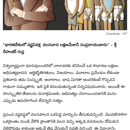
Courtesty - HT
“భారతదేశంలో వర్ణవివక్ష వలసవాద లక్షణమేకానీ సంప్రదాయంకాదు” – శ్రీ
దీపాంకర్ గుప్త
విశ్వవ్యాప్తంగా మానవులందరిలో చాలావరకు కనిపించే ఒక సాధారణ లక్షణం
ఆధిపత్యభావన. ఆర్ధికస్థితిగతులు, విజయాలు, మూలాల ప్రమేయం లేకుండా
ప్రతివారు తమ సంస్కృతి, ఆచారాలు, భాష మిగతా అందరికంటే గొప్పవని
గాఢంగా నమ్ముతారు. ఇది
పైకి
కనబడుతున్నంత చిన్నవిషయంకాదు. అయితే
ఈ
సాంస్కృతిక తేడాలను దురాక్రమణకు, ఆధిపత్యం చెలాయించడానికి మనం
ఎప్పుడు ఉపయోగించ లేదన్నది సత్యం.
ప్రపంచ వ్యవస్థలో వలసపాలన ఒకపెద్ద మార్పు
ను
తీసుకువచ్చింది. మొదటిసారిగా
ఒకప్రాంతం నుండి వేరొక ప్రాంతానికి వలస వచ్చి అక్కడ వనరుల
ను దోచుకుని
వెళ్లిపోవడం కాకుండా అక్కడే తిష్ఠ వేసుకునే పద్ధతి వచ్చింది
. ఈ విధా
నాన్ని