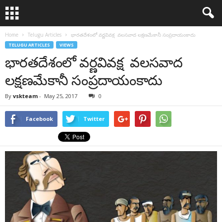
Home
Telugu Articles
భారతదేశంలో వర్ణవివక్ష వలసవాద లక్షణమేకానీ సంప్రదాయంకాదు
TELUGU ARTICLES
VIEWS
భారతదేశంలో వర్ణవివక్ష వలసవాద
లక్షణమేకానీ సంప్రదాయంకాదు
By
vskteam
-
May 25, 2017
0
Facebook
Twitter