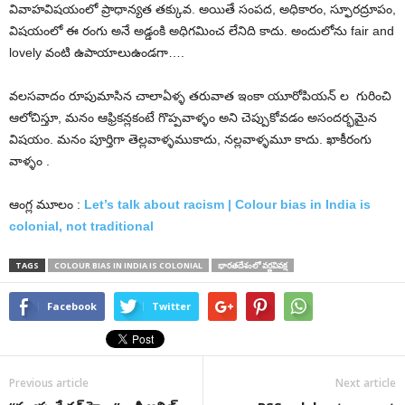
వివాహవిషయంలో ప్రాధాన్యత తక్కువ. అయితే సంపద, అధికారం, స్ఫూరద్రూపం,
విషయంలో ఈ రంగు అనే అడ్డంకి అధిగమించ లేనిది కాదు. అందులోను fair and
lovely వంటి ఉపాయాలుఉండగా….
వలసవాదం రూపుమాసిన చాలాఏళ్ళ తరువాత ఇంకా యూరోపి
యన్ ల
గురించి
ఆలోచిస్తూ, మనం ఆఫ్రికన్లకంటే గొప్పవాళ్ళం అని చెప్పుకోవడం అసందర్భమైన
విషయం. మనం పూర్తిగా తెల్లవాళ్ళముకాదు, నల్లవాళ్ళమూ కాదు. ఖాకీరంగు
వాళ్ళం
.
ఆంగ్ల మూలం :
Let’s talk about racism | Colour bias in India is
colonial, not traditional
TAGS
COLOUR BIAS IN INDIA IS COLONIAL
భారతదేశంలో వర్ణవివక్ష
Facebook
Twitter
Previous article
Next article