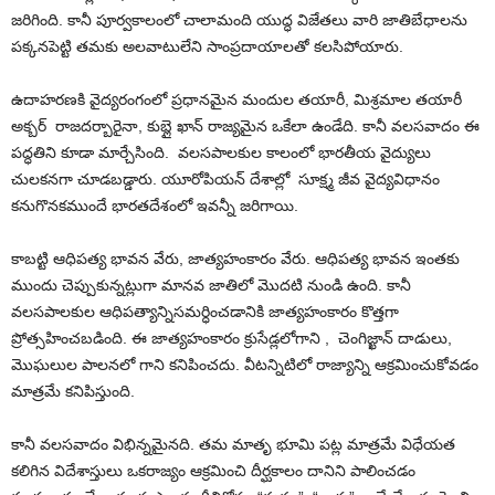
జరిగింది. కానీ పూర్వకాలంలో చాలామంది యుద్ధ విజేతలు వారి జాతిబేధాలను
పక్కనపెట్టి తమకు అలవాటులేని సాంప్రదాయాలతో కలసిపోయారు.
ఉదాహరణకి వైద్యరంగంలో ప్రధానమైన మందుల తయారీ, మిశ్రమాల తయారీ
అ
క్బర్
రా
జదర్బారైనా,
కుబ్లై ఖాన్ రాజ్యమైన
ఒకేలా ఉండేది. కానీ వలసవాదం
ఈ
పద్ధతిని
కూడా మార్చేసింది. వలసపాలకుల కాలంలో భారతీయ వైద్యులు
చులకనగా చూడబడ్డారు. యూరోపి
యన్ దేశాల్లో
సూక్ష్మ జీవ వైద్యవిధానం
కనుగొనకముందే భారతదేశంలో ఇవన్నీ జరిగాయి.
కాబట్టి ఆధిపత్య భావన వేరు,
జాత్యహంకారం
వేరు. ఆధిపత్య భావన ఇంతకు
ముందు చెప్పుకున్నట్లుగా మానవ జాతిలో మొదటి నుండి ఉంది. కానీ
వలసపాలకుల ఆధిపత్యాన్నిసమర్ధించడానికి
జాత్యహంకారం
కొత్తగా
ప్రోత్సహించబడింది.
ఈ జాత్యహంకారం క్రుసేడ్లలోగాని
, చెంగిజ్ఖాన్
దాడులు
,
మొఘలుల
పాలనలో గాని కనిపించదు. వీటన్నిటిలో రాజ్యాన్ని ఆక్రమించుకోవడం
మాత్రమే కనిపిస్తుంది.
కానీ
వలసవాదం విభిన్నమైనది.
తమ మాతృ భూమి పట్ల మాత్రమే విధేయత
కలిగిన విదేశాస్తులు
ఒకరాజ్యం ఆక్రమించి
దీర్ఘకాలం దానిని పాలించడం