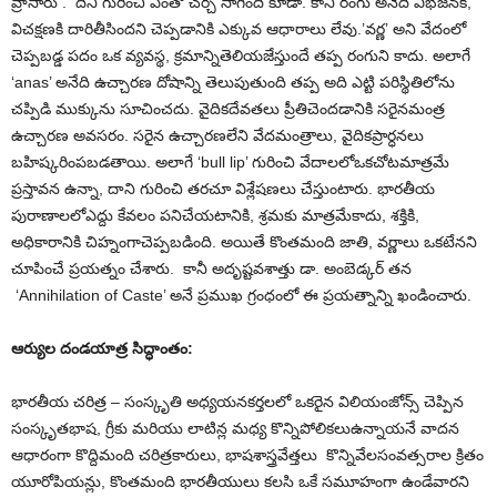
వ్రాసారు .
దీని గురించి ఎంతో చ
ర్చ సాగింది కూడా
. కానీ రంగు అనేది విభజనకి,
విచక్షణకి దారితీసిందని చెప్పడానికి ఎక్కువ ఆధారాలు లేవు.’వర్ణ’ అని వేదంలో
చెప్పబడ్డ పదం ఒక
వ్యవస్థ, క్రమాన్ని
తెలియజేస్తుందే తప్ప రంగుని కాదు. అలాగే
‘anas’ అనేది ఉచ్చారణ
దోషాన్ని
తెలుపుతుంది
తప్ప అది ఎట్టి పరిస్థితిలోను
చప్పిడి ముక్కును సూచించదు
. వైదికదేవతలు ప్రీతిచెందడానికి సరైనమంత్ర
ఉచ్చారణ అవసరం. సరైన ఉచ్చారణలేని వేదమంత్రాలు, వైదికప్రార్ధనలు
బహిష్కరింపబడతాయి. అలాగే ‘bull lip’
గురించి
వేదాలలోఒకచోటమాత్రమే
ప్రస్తావన ఉన్నా, దాని గురించి
తరచూ విశ్లేషణ
లు చేస్తుంటారు
. భారతీయ
పురాణాలలోఎద్దు కేవలం పనిచేయటానికి, శ్రమకు మాత్రమేకాదు, శక్తికి,
అధికారానికి చిహ్నంగాచెప్పబడింది. అయితే కొంతమంది జాతి, వర్ణా
లు ఒకటేనని
చూపించే ప్రయత్నం చేశారు.
కానీ అదృష్టవశాత్తు డా. అంబెడ్కర్
తన
‘Annihilation of Caste’ అనే ప్రముఖ గ్రంధంలో ఈ ప్రయత్నాన్ని
ఖండించారు.
ఆర్యుల దండయాత్ర సిద్ధాంతం:
భారతీయ చరిత్ర – సంస్కృతి అధ్యయనకర్తలలో
ఒకరైన
విలియం
జోన్స్ చెప్పిన
సంస్కృతభాష, గ్రీ
కు
మ
రియు లాటిన్ల మధ్య కొన్నిపోలికలుఉన్నా
యనే వాదన
ఆధారంగా కొద్దిమంది
చరిత్రకారులు, భాషశాస్త్రవేత్త
లు
కొన్నివేలసంవత్సరాల క్రితం
యూరోపియన్లు, కొంతమంది భారతీయులు కలసి ఒకే సమూహంగా ఉండేవార
ని