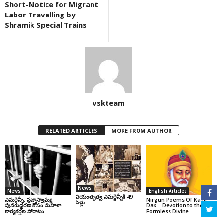
Short-Notice for Migrant
Labor Travelling by
Shramik Special Trains
vskteam
RELATED ARTICLES
MORE FROM AUTHOR
News
News
English Articles
నియంతృత్వ ఎమర్జెన్సీకి 49
ఎమర్జెన్సీ: ప్రజాస్వామ్య
Nirgun Poems Of Kabir
ఏళ్లు
పునరుద్ధరణ కోసం మహిళా
Das… Devotion to the
కార్యకర్తల పోరాటం
Formless Divine