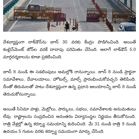
దేశవ్యాప్తంగా లాక్‌డౌన్‌ను జూన్ 30 వరకు కేంద్రం పొడిగించింది. అయితే
కంటైన్‌మెంట్‌ జోన్‌ల వరకే దాదాపు పరిమితం చేసింది. అలాగే లాక్‌డౌన్‌ 5.0
మార్గదర్శకాలను కూడా ప్రకటించింది.
జూన్‌ 8 నుండి ఈ సడలింపులు అమల్లోకి రానున్నాయి. జూన్‌ 8 నుండి ప్రార్థనా
సమావేశాలు, దేవాలయాలు, హోటల్స్‌, మాల్స్‌ ప్రారంభించుకోవచ్చని తెలిపింది.
దీంతో తిరుమలతో పాటు దేశవ్యాప్తంగా ఉన్న ప్రధాన ఆలయాలన్నీ జూన్‌ 8 నుండి
తెరుచుకోనున్నాయి.
అయితే సినిమా హళ్లు, మెట్రోలు, పార్కులు, సభలు, సమావేశాలకు అనుమతులు
లేవు. రాష్ట్రాలను సంప్రదించిన అనంతరం విద్యాసంస్థల నిర్ణయం తీసుకోనుంది.
రాత్రి వేళ్లల్లో ఉన్న కర్ఫ్యూ సమయాన్ని కుదించింది. మే 31 నుండి రాత్రి 9 నుండి
ఉదయం 5 గంటల వరకు కర్ఫ్యూ సమయంగా మార్పు చేసింది.