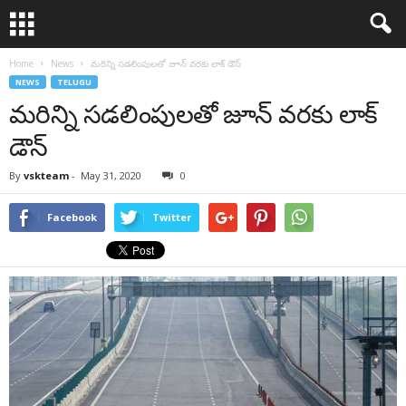
Home
News
మరిన్ని సడలింపులతో జూన్ వరకు లాక్ డౌన్
NEWS
TELUGU
మరిన్ని సడలింపులతో జూన్ వరకు లాక్
డౌన్
By
vskteam
-
May 31, 2020
0
Facebook
Twitter