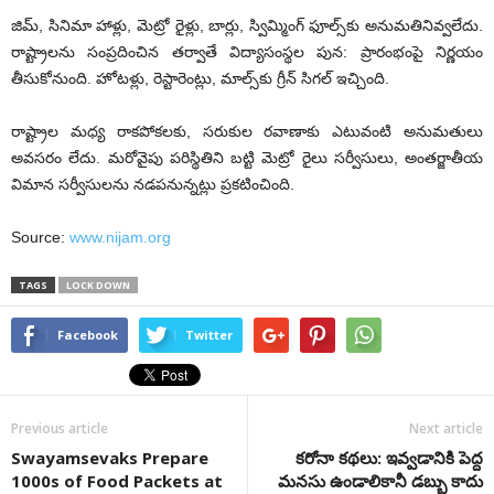
జిమ్‌, సినిమా హాళ్లు, మెట్రో రైళ్లు, బార్లు, స్విమ్మింగ్‌ ఫూల్స్‌కు అనుమతినివ్వలేదు.
రాష్ట్రాలను సంప్రదించిన తర్వాతే విద్యాసంస్థల పున: ప్రారంభంపై నిర్ణయం
తీసుకోనుంది. హోటళ్లు, రెస్టారెంట్లు, మాల్స్‌కు గ్రీన్‌ సిగల్‌ ఇచ్చింది.
రాష్ట్రాల మధ్య రాకపోకలకు, సరుకుల రవాణాకు ఎటువంటి అనుమతులు
అవసరం లేదు. మరోవైపు పరిస్థితిని బట్టి మెట్రో రైలు సర్వీసులు, అంతర్జాతీయ
విమాన సర్వీసులను నడపనున్నట్లు ప్రకటించింది.
Source:
www.nijam.org
TAGS
LOCK DOWN
Facebook
Twitter
Previous article
Next article
Swayamsevaks Prepare
కరోనా కథలు: ఇవ్వడానికి పెద్ద
1000s of Food Packets at
మనసు ఉండాలికానీ డబ్బు కాదు