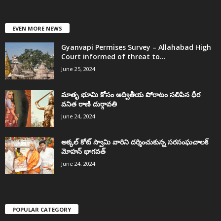
EVEN MORE NEWS
Gyanvapi Permises Survey – Allahabad High
Court informed of threat to...
June 25, 2024
మాతృ భూమి కోసం అద్వితీయ పోరాటం సలిపిన ధీర
వనిత రాణి దుర్గావతి
June 24, 2024
అక్కల్‌ కోట్‌ స్వామి వారిని దర్శించుకున్న సరసంఘచాలక్
మోహన్ భాగవత్
June 24, 2024
POPULAR CATEGORY