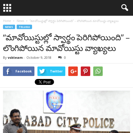
Home
News
“మావోయిస్టుల్లో స్వార్థం పెరిగిపోయింది” – లొంగిపోయిన మావోయిస్టు వ్యాఖ్యలు
NEWS
TELUGU
“మావోయిస్టుల్లో స్వార్థం పెరిగిపోయింది” –
లొంగిపోయిన మావోయిస్టు వ్యాఖ్యలు
By
vskteam
-
October 9, 2018
0
Facebook
Twitter