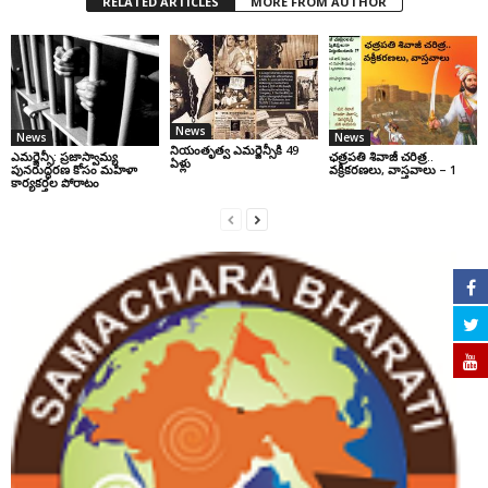
RELATED ARTICLES
MORE FROM AUTHOR
News
News
News
నియంతృత్వ ఎమర్జెన్సీకి 49
ఎమర్జెన్సీ: ప్రజాస్వామ్య
ఛ‌త్ర‌ప‌తి శివాజీ చరిత్ర‌..
ఏళ్లు
పునరుద్ధరణ కోసం మహిళా
వ‌క్రీక‌ర‌ణ‌లు, వాస్త‌వాలు – 1
కార్యకర్తల పోరాటం