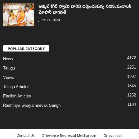
అక్కల్‌ కోట్‌ స్వామి వారిని దర్శించుకున్న సరసంఘచాలక్
మోహన్ భాగవత్
June 24, 2024
POPULAR CATEGORY
4172
News
2251
Telugu
1997
Views
1845
Telugu Articles
1252
English Articles
1104
Rashtriya Swayamsevak Sangh
Contact Us
Grievance Redressal Mechanism
Grievances