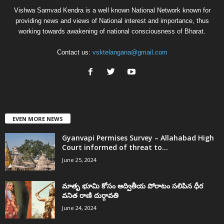
Vishwa Samvad Kendra is a well known National Network known for
providing news and views of National interest and importance, thus
working towards awakening of national consciousness of Bharat.
Contact us:
vsktelangana@gmail.com
EVEN MORE NEWS
Gyanvapi Permises Survey – Allahabad High
Court informed of threat to...
June 25, 2024
మాతృ భూమి కోసం అద్వితీయ పోరాటం సలిపిన ధీర
వనిత రాణి దుర్గావతి
June 24, 2024