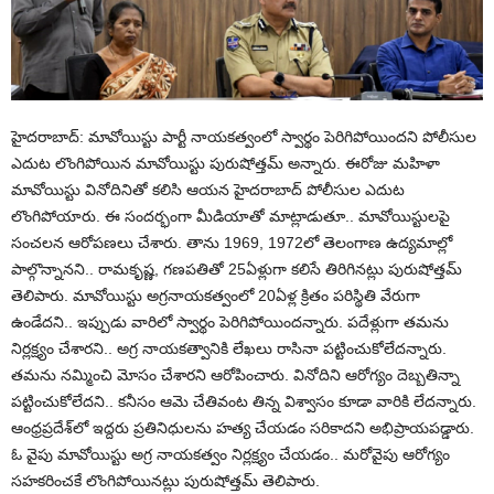
హైదరాబాద్‌: మావోయిస్టు పార్టీ నాయకత్వంలో స్వార్థం పెరిగిపోయిందని పోలీసుల
ఎదుట లొంగిపోయిన మావోయిస్టు పురుషోత్తమ్‌ అన్నారు. ఈరోజు మహిళా
మావోయిస్టు వినోదినితో కలిసి ఆయన హైదరాబాద్‌ పోలీసుల ఎదుట
లొంగిపోయారు. ఈ సందర్భంగా మీడియాతో మాట్లాడుతూ.. మావోయిస్టులపై
సంచలన ఆరోపణలు చేశారు. తాను 1969, 1972లో తెలంగాణ ఉద్యమాల్లో
పాల్గొన్నానని.. రామకృష్ణ, గణపతితో 25ఏళ్లుగా కలిసే తిరిగినట్లు పురుషోత్తమ్‌
తెలిపారు. మావోయిస్టు అగ్రనాయకత్వంలో 20ఏళ్ల క్రితం పరిస్థితి వేరుగా
ఉండేదని.. ఇప్పుడు వారిలో స్వార్థం పెరిగిపోయిందన్నారు. పదేళ్లుగా తమను
నిర్లక్ష్యం చేశారని.. అగ్ర నాయకత్వానికి లేఖలు రాసినా పట్టించుకోలేదన్నారు.
తమను నమ్మించి మోసం చేశారని ఆరోపించారు. వినోదిని ఆరోగ్యం దెబ్బతిన్నా
పట్టించుకోలేదని.. కనీసం ఆమె చేతివంట తిన్న విశ్వాసం కూడా వారికి లేదన్నారు.
ఆంధ్రప్రదేశ్‌లో ఇద్దరు ప్రతినిధులను హత్య చేయడం సరికాదని అభిప్రాయపడ్డారు.
ఓ వైపు మావోయిస్టు అగ్ర నాయకత్వం నిర్లక్ష్యం చేయడం.. మరోవైపు ఆరోగ్యం
సహకరించకే లొంగిపోయినట్లు పురుషోత్తమ్‌ తెలిపారు.