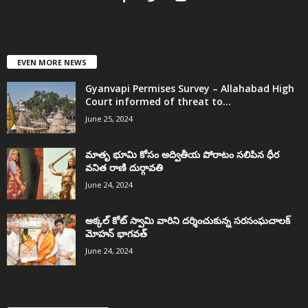
EVEN MORE NEWS
Gyanvapi Permises Survey – Allahabad High
Court informed of threat to...
June 25, 2024
మాతృ భూమి కోసం అద్వితీయ పోరాటం సలిపిన ధీర
వనిత రాణి దుర్గావతి
June 24, 2024
అక్కల్‌ కోట్‌ స్వామి వారిని దర్శించుకున్న సరసంఘచాలక్
మోహన్ భాగవత్
June 24, 2024