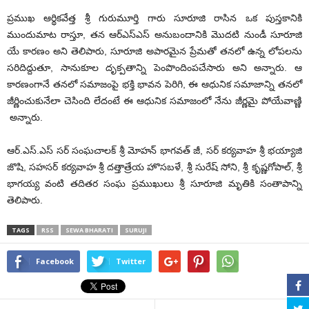
ప్రముఖ ఆర్థికవేత్త శ్రీ గురుమూర్తి గారు సూరూజి రాసిన ఒక పుస్తకానికి
ముందుమాట రాస్తూ, తన ఆర్ఎస్ఎస్ అనుబందానికి మొదటి నుండీ సూరూజి
యే కారణం అని తెలిపారు, సూరూజి అపారమైన ప్రేమతో తనలో ఉన్న లోపలను
సరిదిద్దుతూ, సానుకూల దృక్పతాన్ని పెంపొందింపచేసారు అని అన్నారు. ఆ
కారణంగానే తనలో సమాజంపై భక్తి భావన పెరిగి, ఈ ఆధునిక సమాజాన్ని తనలో
జీర్ణించుకునేలా చెసింది లేదంటే ఈ ఆధునిక సమాజంలో నేను జీర్ణమై పోయేవాణ్ణి
అన్నారు.
ఆర్.ఎస్.ఎస్ సర్ సంఘచాలక్ శ్రీ మోహన్ భాగవత్ జీ, సర్ కర్యవాహ శ్రీ భయ్యాజి
జొషి, సహసర్ కర్యవాహ శ్రీ దత్తాత్రేయ హొసబళే, శ్రీ సురేష్ సోని, శ్రీ కృష్ణగోపాల్, శ్రీ
భాగయ్య వంటి తదితర సంఘ ప్రముఖులు శ్రీ సూరూజి మృతికి సంతాపాన్ని
తెలిపారు.
TAGS
RSS
SEWA BHARATI
SURUJI
Facebook
Twitter