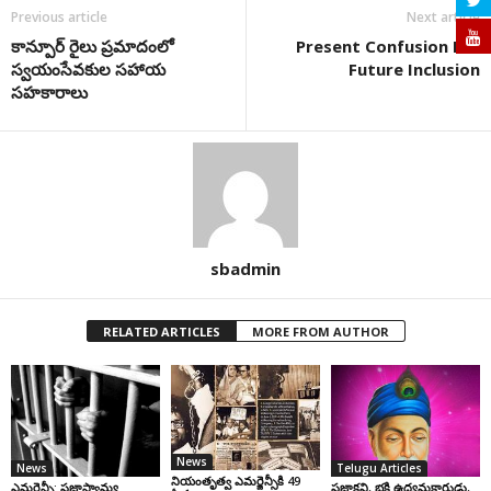
Previous article
Next article
కాన్పూర్ రైలు ప్రమాదంలో
Present Confusion For
స్వయంసేవకుల సహాయ
Future Inclusion
సహకారాలు
sbadmin
RELATED ARTICLES
MORE FROM AUTHOR
News
News
Telugu Articles
నియంతృత్వ ఎమర్జెన్సీకి 49
ఎమర్జెన్సీ: ప్రజాస్వామ్య
ప్రజాకవి, భక్తి ఉద్యమకారుడు,