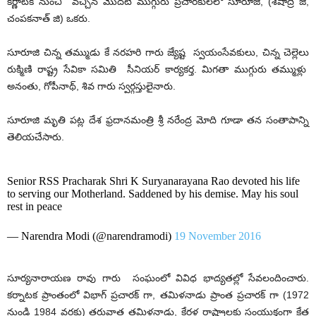
కర్ణాటక నుంచి వచ్చిన మొదటి ముగ్గురు ప్రచారకులలో సూరూజి, (శేషాద్రి జి,
చంపకనాత్ జి) ఒకరు.
సూరూజి చిన్న తమ్ముడు కే నరహరి గారు జ్యేష్ట స్వయంసేవకులు, చిన్న చెల్లెలు
రుక్మిణి రాష్ట్ర సేవికా సమితి సీనియర్ కార్యకర్త. మిగతా ముగ్గురు తమ్ముళ్లు
అనంతు, గోపీనాథ్, శివ గారు స్వర్గస్తులైనారు.
సూరూజి మృతి పట్ల దేశ ఫ్రదానమంత్రి శ్రీ నరేంద్ర మోది గూడా తన సంతాపాన్ని
తెలియచేసారు.
Senior RSS Pracharak Shri K Suryanarayana Rao devoted his life
to serving our Motherland. Saddened by his demise. May his soul
rest in peace
— Narendra Modi (@narendramodi)
19 November 2016
సూర్యనారాయణ రావు గారు సంఘంలో వివిధ భాద్యతల్లో సేవలందించారు.
కర్నాటక ప్రాంతంలో విభాగ్ ప్రచారక్ గా, తమిళనాడు ప్రాంత ప్రచారక్ గా (1972
నుండి 1984 వరకు) తరువాత తమిళనాడు, కేరళ రాష్ట్రాలకు సంయుక్తంగా క్షేత్ర