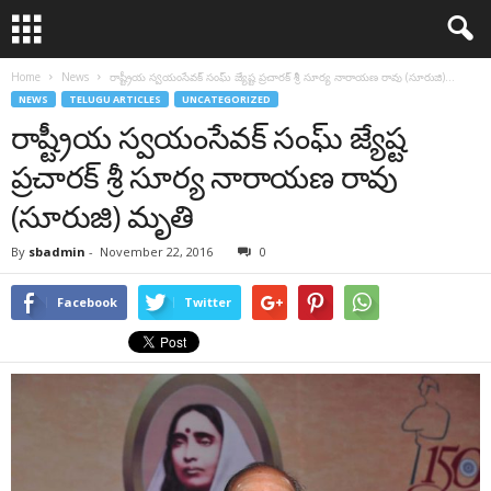
Home
News
రాష్ట్రీయ స్వయంసేవక్ సంఘ్ జ్యేష్ట ప్రచారక్ శ్రీ సూర్య నారాయణ రావు (సూరుజి)...
NEWS
TELUGU ARTICLES
UNCATEGORIZED
రాష్ట్రీయ స్వయంసేవక్ సంఘ్ జ్యేష్ట
ప్రచారక్ శ్రీ సూర్య నారాయణ రావు
(సూరుజి) మృతి
By
sbadmin
-
November 22, 2016
0
Facebook
Twitter