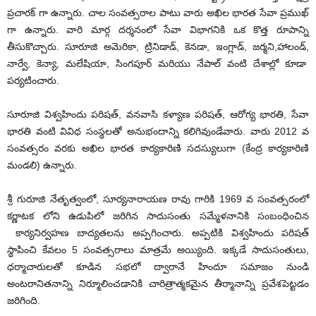
ప్రచారక్ గా ఉన్నారు. చాల సంవత్సరాల పాటు వారు అఖిల భారత సేవా ప్రముఖ్
గా ఉన్నారు. వారి మార్గ దర్శనంలో సేవా విభాగనికి ఒక కొత్త రూపాన్ని
తీసుకొచ్చారు. సూరూజి అమెరికా, ట్రినిడాడ్, కెనడా, ఇంగ్లాడ్, జర్మని,హాలండ్,
నార్వే, కెన్యా, మలేషియా, సింగపూర్ మరియు నేపాల్ వంటి దేశాల్లో కూడా
పర్యటించారు.
సూరూజి విశ్వహిందు పరిషత్, వనవాసి కళ్యాణ పరిషత్, ఆరోగ్య భారతి, సేవా
భారతి వంటి వివిధ సంస్థలతో అనుభందాన్ని కలిగివుండేవారు. వారు 2012 వ
సంవత్సరం వరకు అఖిల భారత కార్యకారిణి సదస్యులుగా (కేంద్ర కార్యకారిణి
మండలి) ఉన్నారు.
శ్రీ గురూజి నేతృత్వంలో, సూర్యనారాయణ రావు గారికి 1969 వ సంవత్సరంలో
కర్ణాటక లోని ఉడుపిలో జరిగిన సాదుసంతు సమ్మేళనానికి సంబంధించిన
కార్యనిర్వహణ బాద్యతలను అప్పగించారు. అప్పటికి విశ్వహిందు పరిషత్
స్థాపించి కేవలం 5 సంవత్సరాలు మాత్రమే అయ్యింది. ఇక్కడే సాదుసంతులు,
ధర్మాచారులతో కూడిన సభలో ద్వారానే హిందూ సమాజం నుండి
అంటరానితనాన్ని నిర్మూలించడానికి చారిత్రాత్మకమైన తీర్మానాన్ని ప్రవేశపెట్టడం
జరిగింది.