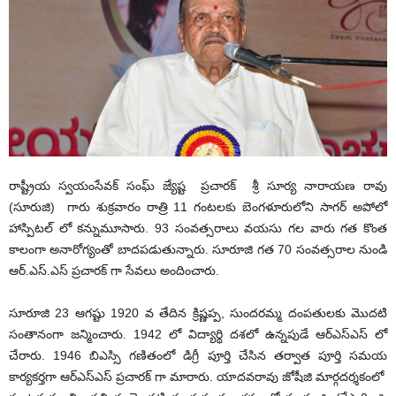
రాష్ట్రీయ స్వయంసేవక్ సంఘ్ జ్యేష్ట ప్రచారక్ శ్రీ సూర్య నారాయణ రావు
(సూరుజి) గారు శుక్రవారం రాత్రి 11 గంటలకు బెంగళూరులోని సాగర్ అపోలో
హాస్పిటల్ లో కన్నుమూసారు. 93 సంవత్సరాలు వయసు గల వారు గత కొంత
కాలంగా అనారోగ్యంతో బాదపడుతున్నారు. సూరూజి గత 70 సంవత్సరాల నుండి
ఆర్.ఎస్.ఎస్ ప్రచారక్ గా సేవలు అందించారు.
సూరూజి 23 ఆగష్టు 1920 వ తేదిన క్రిష్ణప్ప, సుందరమ్మ దంపతులకు మొదటి
సంతానంగా జన్మించారు. 1942 లో విద్యార్థి దశలో ఉన్నపుడే ఆర్ఎస్ఎస్ లో
చేరారు. 1946 బిఎస్సి గణితంలో డిగ్రీ పూర్తి చేసిన తర్వాత పూర్తి సమయ
కార్యకర్తగా ఆర్ఎస్ఎస్ ప్రచారక్ గా మారారు. యాదవరావు జోషీజి మార్గదర్శకంలో