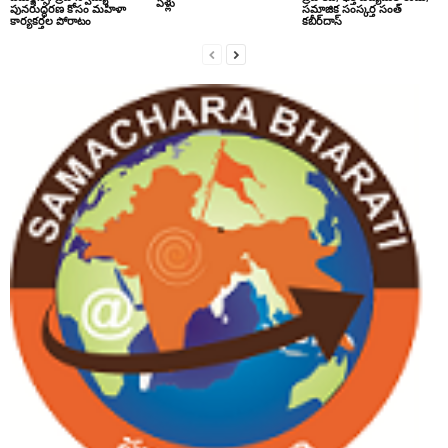
ఏళ్లు
పునరుద్ధరణ కోసం మహిళా
సమాజిక సంస్కర్త సంత్‌
కార్యకర్తల పోరాటం
కబీర్‌దాస్‌