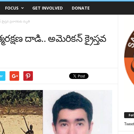
FOCUS
GET INVOLVED
DONATE
క్రైస్తవ ప్రచారకుడు మృతి
క్షణ దాడి.. అమెరికన్ క్రైస్తవ
er
Fol
Twee