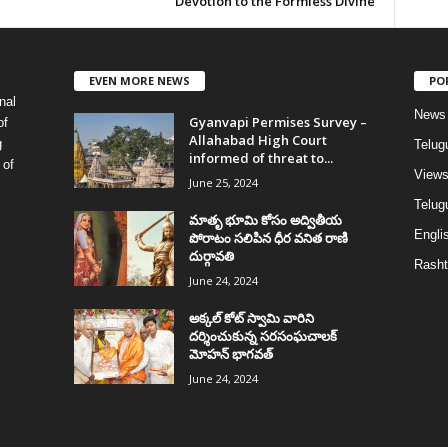
Devotion to the Formless Divine
EVEN MORE NEWS
PO
nal
News
Gyanvapi Permises Survey –
of
Allahabad High Court
g
Telug
informed of threat to...
 of
View
June 25, 2024
Telugu
మాతృ భూమి కోసం అద్వితీయ
Englis
పోరాటం సలిపిన ధీర వనిత రాణి
దుర్గావతి
Rasht
June 24, 2024
అక్కల్‌ కోట్‌ స్వామి వారిని
దర్శించుకున్న సరసంఘచాలక్
మోహన్ భాగవత్
June 24, 2024