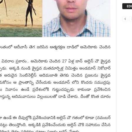
ED
రాంతంలో ఆదీవాసీ తెగ జరిపిన ఆత్మరక్షణ దాడిలో అమెరికాకు చెందిన
వివరాల ప్రకారం.. అమెరికాకు చెందిన 27 ఏళ్ల జాన్ అల్లెన్ చౌ క్రైస్తవ
డు. అక్కడి నుండి క్రైస్తవ మతమార్పిళ్ల నిమిత్తం అండమాన్ నికోబార్
త అరుదైన సెంటినెల్లీస్ ఆదిమజాతి తెగకు చెందిన ప్రజలను క్రైస్తవ
ుకోసం ఆ ప్రాంతాన్ని చేరేందుకు అండమాన్ లోని కొందరు సముద్రపు
ివాసం ఉండే ప్రదేశంలోకి గుట్టుచప్పుడు కాకుండా ప్రవేశించిన
ాస్తున్న ఆదిమవాసులు విల్లంబులతో దాడి చేశారు. దీంతో కొంత దూరం
 ఉండే ఈ దీవుల్లోకి ప్రవేశించడానికి అల్లెన్ చౌ గతంలో కూడా (నవంబర్
ట్లు తెలుస్తోంది. అక్కడికి ప్రవేశించేందుకు అల్లెన్ చౌకి సహాయం చేసిన
ిరిజన తెగల పరిరక్షణ చట్టాల ప్రకారం అరెస్ట్ చేశారు.