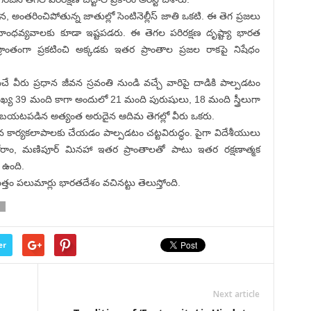
, అంతరించిపోతున్న జాతుల్లో సెంటినెల్లీస్ జాతి ఒకటి. ఈ తెగ ప్రజలు
వ్యవాలకు కూడా ఇష్టపడరు. ఈ తెగల పరిరక్షణ దృష్ట్యా భారత
 ప్రాంతంగా ప్రకటించి అక్కడకు ఇతర ప్రాంతాల ప్రజల రాకపై నిషేధం
ే వీరు ప్రధాన జీవన స్రవంతి నుండి వచ్చే వారిపై దాడికి పాల్పడటం
య 39 మంది కాగా అందులో 21 మంది పురుషులు, 18 మంది స్త్రీలుగా
 బయటపడిన అత్యంత అరుదైన ఆదిమ తెగల్లో వీరు ఒకరు.
ార్యకలాపాలకు చేయడం పాల్పడటం చట్టవిరుద్ధం. పైగా విదేశీయులు
 మిజోరాం, మణిపూర్ మినహా ఇతర ప్రాంతాలతో పాటు ఇతర రక్షణాత్మక
 ఉంది.
తం పలుమార్లు భారతదేశం వచినట్టు తెలుస్తోంది.
S
er
Next article