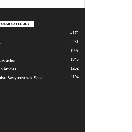
PULAR CATEGORY
4172
2251
u
1997
s
1845
 Articles
1252
h Articles
1104
riya Swayamsevak Sangh