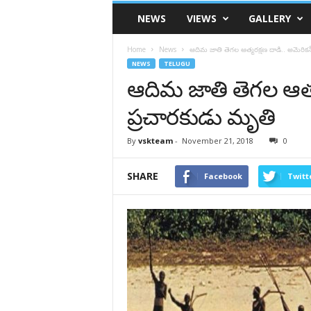
VSK
NEWS
VIEWS
GALLERY
Telangana
Home
News
ఆదిమ జాతి తెగల ఆత్మరక్షణ దాడి.. అమెరికన్ 
NEWS
TELUGU
ఆదిమ జాతి తెగల ఆత్మర
ప్రచారకుడు మృతి
By
vskteam
-
November 21, 2018
0
SHARE
Facebook
Twitt