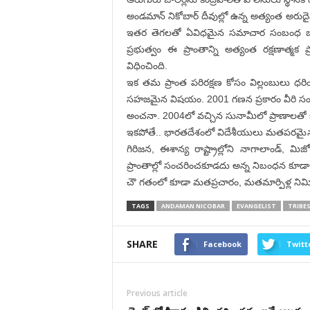
అండమాన్ నికోబార్ దీవుల్లో ఉన్న అత్యంత అరుదైన
ఇతర తెగలతో ఏవిధమైన సమాచార సంబంధ బాంధ
ప్రభుత్వం ఈ ప్రాంతాన్ని అత్యంత రక్షణాత్మక
విధించింది.
ఇక తమ ప్రాంత పరిరక్షణ కోసం విల్లంబులు ధరించ
సహజమైన విషయం. 2001 గణన ప్రకారం వీరి సంఖ్
అంచనా. 2004లో వచ్చిన సునామీలో ప్రాణాలతో
ఇకపోతే.. భారతదేశంలో విదేశీయులు మతపరమైన క
గిరిజన, ఈశాన్య రాష్ట్రాల్లోని నాగాలాండ్,
ప్రాంతాల్లో సంచరించకూడదు అన్న నిబంధన కూడా
చౌ గతంలో కూడా మతప్రచారం, మతమార్పిళ్ల నిమిత్
TAGS
ANDAMAN NICOBAR
EVANGELIST
TRIBE
SHARE
Facebook
Twitt
Previous article