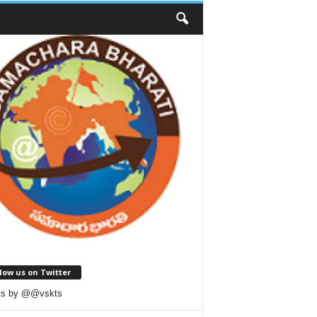
low us on Twitter
ts by @@vskts