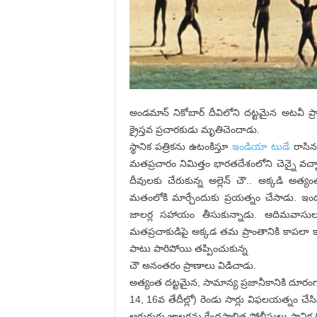
అండమాన్ నికోబార్ దీవిలోని దట్టమైన అటవీ ప్
క్రైస్తవ ప్రచారకుడు మృతిచెందాడు.
స్థానిక పత్రికను ఉటంకిస్తూ
ఇండియా టుడే
రాసిన 
మతప్రచారం నిమిత్తం భారతదేశంలోని చెన్నై వచ్చా
దీవులకు చేరుకున్న అల్లెన్ చౌ.. అక్కడి అత్యం
మతంలోకి మార్చేందుకు ప్రయత్నం చేసాడు. ఇంద
జాలర్ల సహాయం తీసుకున్నాడు. ఆదిమవాసులు న
మతప్రచాకుడిపై అక్కడ తమ ప్రాంతానికి కాపలా క
పాటు పారిపోయి తప్పించుకున్న
చౌ అనంతరం ప్రాణాలు విడిచాడు.
అత్యంత దట్టమైన, సామాన్య ప్రజానీకానికి దూరంగా
14, 16వ తేదీల్లో) రెండు సార్లు విఫలయత్నం చేసిన
ఆరుగురు జాలర్లను కేంద్రపాలిత పోలీసులు స్థానిక గ