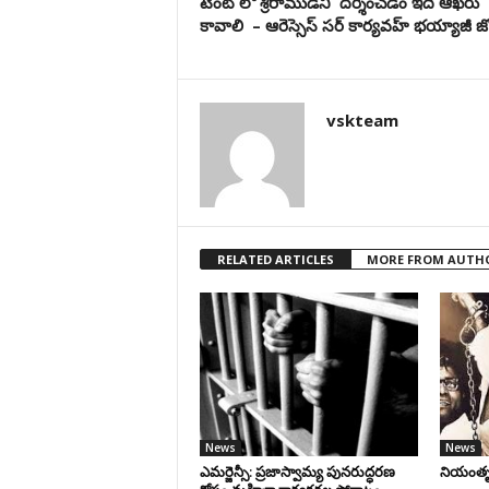
టెంట్ లో శ్రీరాముడిని దర్శించడం ఇదే ఆఖరు
కావాలి – ఆరెస్సెస్ సర్ కార్యవహ్ భయ్యాజీ జ
vskteam
RELATED ARTICLES
MORE FROM AUTH
News
News
ఎమర్జెన్సీ: ప్రజాస్వామ్య పునరుద్ధరణ
నియంతృత్