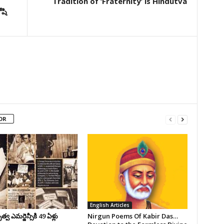
Tradition of ‘Fraternity’ is Hindutva
ోషి
OR
English Articles
వ ఎమర్జెన్సీకి 49 ఏళ్లు
Nirgun Poems Of Kabir Das…