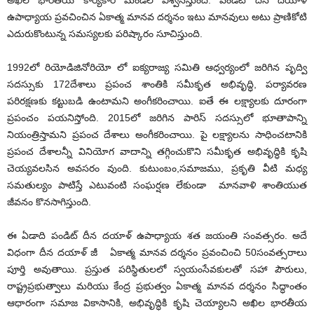
అఖిల భారతీయ కార్యకారి మండల్ విశ్వసిస్తుంది. పండిట్ దీన దయాళ్
ఉపాధ్యాయ ప్రవచించిన ఏకాత్మ మానవ దర్శనం ఇటు మానవులు అటు ప్రాణికోటి
ఎదురుకొంటున్న సమస్యలకు పరిష్కారం సూచిస్తుంది.
1992లో రియోడిజినోరియో లో ఐక్యరాజ్య సమితి ఆధ్వర్యంలో జరిగిన పృద్వి
సదస్సుకు 172దేశాలు ప్రపంచ శాంతికి సమీకృత అభివృద్ధి, పర్యావరణ
పరిరక్షణకు కట్టుబడి ఉంటామని అంగీకరించాయి. ఐతే ఈ లక్ష్యాలకు దూరంగా
ప్రపంచం పయనిస్తోంది. 2015లో జరిగిన పారిస్ సదస్సులో భూతాపాన్ని
నియంత్రిస్తామని ప్రపంచ దేశాలు అంగీకరించాయి. పై లక్ష్యాలను సాధించటానికి
ప్రపంచ దేశాలన్నీ వినియోగ వాదాన్ని తగ్గించుకొని సమీకృత అభివృద్ధికి కృషి
చెయ్యవలసిన అవసరం వుంది. కుటుంబం,సమాజము, ప్రకృతి వీటి మధ్య
సమతుల్యం పాటిస్తే ఎటువంటి సంఘర్షణ లేకుండా మానవాళి శాంతియుత
జీవనం కొనసాగిస్తుంది.
ఈ ఏడాది పండిట్ దీన దయాళ్ ఉపాధ్యాయ శత జయంతి సంవత్సరం. అదే
విధంగా దీన దయాళ్ జీ ఏకాత్మ మానవ దర్శనం ప్రవంచించి 50సంవత్సరాలు
పూర్తి అవుతాయి. ప్రస్తుత పరిస్థితులలో స్వయంసేవకులతో సహా పౌరులు,
రాష్ట్రప్రభుత్వాలు మరియు కేంద్ర ప్రభుత్వం ఏకాత్మ మానవ దర్శనం సిద్ధాంతం
ఆధారంగా సమాజ వికాసానికి, అభివృద్ధికి కృషి చెయ్యాలని అఖిల భారతీయ