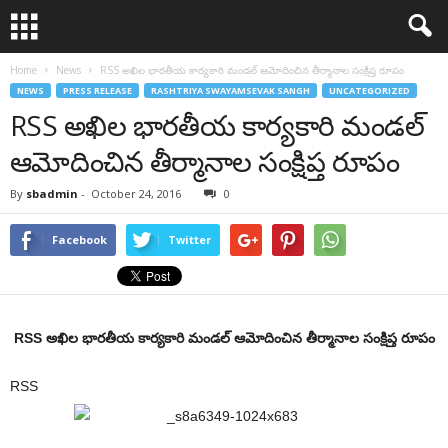
Home
News
RSS అఖిల భారతీయ కార్యకారి మండల్ ఆమోదించిన తీర్మానాల సంక్షిప్త రూపం
NEWS
PRESS RELEASE
RASHTRIYA SWAYAMSEVAK SANGH
UNCATEGORIZED
RSS అఖిల భారతీయ కార్యకారి మండల్
ఆమోదించిన తీర్మానాల సంక్షిప్త రూపం
By
sbadmin
-
October 24, 2016
0
Facebook
Twitter
RSS అఖిల భారతీయ కార్యకారి మండల్ ఆమోదించిన తీర్మానాల సంక్షిప్త రూపం
RSS