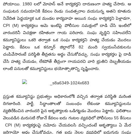
పోయాయి. 1980 లలో మోహన్ అనే కార్యకర్తని దారుణంగా హత్య చేసారు. ఆ
సంఘటన సమయానికి కేవలం రెండు సంవత్సరాల వయసున్న అతని కూతురు
నివేదిత పెద్దయ్యాక ఒక మండల కార్యవాహ అయిన సంఘ కార్యకర్తని పెళ్లాడగా,
CPI (M) కార్యకర్తలు ఆమె ఇంటిపై పోలీసుల సమక్షంలో దాడి చేసి ఇంటిలో
వారందరినీ విచక్షణా రహితంగా గాయ పరిచారు. సంఘ వృద్ధిని సహించలేని
కమ్యూనిస్టులు ఒకరి తర్వాత ఒక సంఘ కార్యకర్తని హత్య చేయడం మొదలు
పెట్టారు. కేవలం ఒక కన్నూర్ జిల్లాలోనే 82 మంది స్వయంసేవకులను
చంపివేసారంటే పరిస్థితి తీవ్రతను అర్ధం చేసుకోవచ్చు. సంఘ కార్యకర్తల పై దాడి
చేసి హత్య చేయడం, లేకపోతే తీవ్రంగా గాయపరచి వారి భ్రుతిని దెబ్బతీయడం
లాంటి పనులతో కమ్యూనిస్టులు భయోత్పాతాన్ని సృష్టించారు.
ప్రస్తుత కమ్యూనిస్టు ప్రభుత్వం అధికారంలోకి వచ్చిన తర్వాత పరిస్థితి మరింత
దిగజారింది. పార్టీ, సిద్ధాంతాలతో సంబంధం లేకుండా కమ్యూనిస్టులను
వ్యతిరేకించిన వారందరి పైన అకృత్యాలకు ఒడిగట్టడం మొదలు పెట్టారు. ఫలితాలు
వెలువడిన మరుసటి రోజునే కేవలం ఐదు గంటల వ్యవధిలో పోలీసులు 55 కేసులు
CPI (M) కార్యకర్తలపై నమోదు చేయవలసి వచ్చిందంటే అకృత్యాలు ఏ మేర
జరిగాయో అర్ధం చేసుకోవచ్చు. గత ఐదు నెలల వ్యవధిలో ఐదుగురు సంఘ