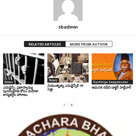
sbadmin
RELATED ARTICLES
MORE FROM AUTHOR
News
News
Rashtriya Swayamsevak Sangh
నియంతృత్వ ఎమర్జెన్సీకి 49
ఎమర్జెన్సీ: ప్రజాస్వామ్య
ఆధునిక దధీచి డాక్టర్‌ హెడ్గేవార్‌
ఏళ్లు
పునరుద్ధరణ కోసం మహిళా
కార్యకర్తల పోరాటం