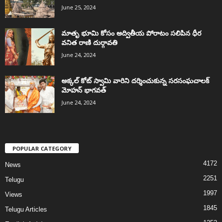
June 25, 2024
మాతృ భూమి కోసం అద్వితీయ పోరాటం సలిపిన ధీర
వనిత రాణి దుర్గావతి
June 24, 2024
అక్కల్‌ కోట్‌ స్వామి వారిని దర్శించుకున్న సరసంఘచాలక్
మోహన్ భాగవత్
June 24, 2024
POPULAR CATEGORY
4172
News
2251
Telugu
1997
Views
1845
Telugu Articles