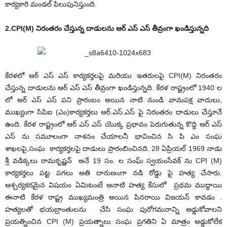
కార్యకారి మండల్ పిలుపునిస్తుంది.
2.CPI(M) నిరంతరం చేస్తున్న దాడులను ఆర్ ఎస్ ఎస్ తీవ్రంగా ఖండిస్తున్నది
కేరళలో ఆర్ ఎస్ ఎస్ కార్యకర్తలపై మరియు ఇతరులపై CPI(M) నిరంతరం
చేస్తున్న దాడులను ఆర్ ఎస్ ఎస్ తీవ్రంగా ఖండిస్తున్నది. కేరళ రాష్ట్రంలో 1940 ల
లో అర్ ఎస్ ఎస్ పని ప్రారంబం అయిన నాటి నుండి వామపక్ష వాదులు,
ముఖ్యంగా సిపిఐ (ఎం)కార్యకర్తలు ఆర్.ఎస్.ఎస్ పై నిరంతరం దాడులు చేస్తూనే
ఉంది. కేరళ రాష్ట్రంలో ఆర్ ఎస్ ఎస్ యొక్క ప్రభావం పెరుగుతున్న కొద్ది ఆర్ ఎస్
ఎస్ ను సమూలంగా నాశనం చేయాలనీ భావించిన సి పి ఎం సంఘ
శాఖలపై,సంఘ కార్యకర్తలపై దాడులు ప్రారంబించినది. 28 ఏప్రియల్ 1969 నాడు
శ్రీ వడిక్కలు రామకృష్ణన్ అనే 19 సం. ల సంఘ్ స్వయంసేవక్ ను CPI (M)
కార్యకర్తలు పట్ట పగలు అతి దారుణంగా నడి రోడ్డు పై హత్య చేసారు.
ఆశ్చర్యకరమైన విషయం ఏమిటంటే ఆనాటి హత్య కేసులో ప్రథమ ముద్దాయి
ఈనాటి కేరళ రాష్ట్ర ముఖ్యమంత్రి అయిన పినరాయి విజయన్ కావడం .
హత్యలతో భయబ్రాంతులను చేసి సంఘ పురోగమనాన్ని అడ్డుకోవాలని
ప్రయత్నించిన CPI (M) ప్రయత్నాలు సంఘ ప్రగతిని ఏ మాత్రం అడ్డుకోలేక