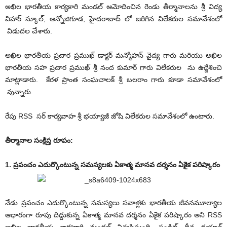
అఖిల భారతీయ కార్యకారి మండల్ ఆమోదించిన రెండు తీర్మానాలను శ్రీ విద్య
విహార్ స్కూల్,
అన్నోజిగూడ
, హైదరాబాద్ లో జరిగిన విలేకరుల సమావేశంలో
విడుదల చేశారు.
అఖిల భారతీయ ప్రచార ప్రముఖ్ డాక్టర్ మన్మోహన్ వైద్య గారు మరియు అఖిల
భారతీయ సహ ప్రచార ప్రముఖ్ శ్రీ నంద కుమార్ గారు విలేకరుల ను ఉద్దేశించి
మాట్లాడారు. కేరళ ప్రాంత సంఘచాలక్ శ్రీ బలరాం గారు కూడా సమావేశంలో
వున్నారు.
రేపు RSS సర్ కార్యవాహ శ్రీ భయ్యాజీ జోషి విలేకరుల సమావేశంలో ఉంటారు.
తీర్మానాల సంక్షిప్త రూపం:
1. ప్రపంచం ఎదుర్కొంటున్న సమస్యలకు ఏకాత్మ మానవ దర్శనం ఏకైక పరిష్కారం
నేడు ప్రపంచం ఎదుర్కొంటున్న సమస్యలు సవాళ్లకు భారతీయ జీవనమూల్యాల
ఆధారంగా రూపు దిద్దుకున్న ఏకాత్మ మానవ దర్శనం ఏకైక పరిష్కారం అని RSS