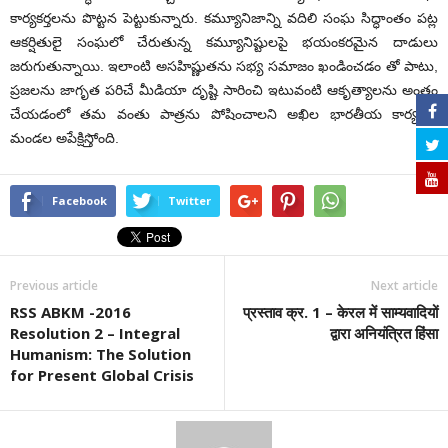
కార్యకర్తలను పొట్టన పెట్టుకున్నారు. కమ్యూనిజాన్ని వదిలి సంఘ సిద్ధాంతం పట్ల
ఆకర్షితులై సంఘలో చేరుతున్న కమ్యూనిష్టులపై భయంకరమైన దాడులు
జరుగుతున్నాయి. ఇలాంటి అసహిష్ణుతను సభ్య సమాజం ఖండించడం తో పాటు,
ప్రజలను జాగృత పరిచే మీడియా దృష్టి సారించి ఇటువంటి ఆకృత్యాలను అంతం
చేయడంలో తమ వంతు పాత్రను పోషించాలని అఖిల భారతీయ కార్యకారి
మండల అపేక్షిస్తోంది.
Facebook
Twitter
Previous article
Next article
RSS ABKM -2016
प्रस्ताव क्र. 1 – केरल में साम्यवादियों
Resolution 2 – Integral
द्वारा अनियंत्रित हिंसा
Humanism: The Solution
for Present Global Crisis