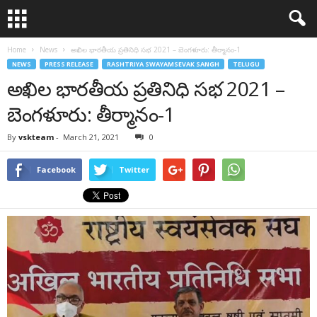
Home
News
అఖిల భారతీయ ప్రతినిధి సభ 2021 – బెంగళూరు: తీర్మానం-1
NEWS
PRESS RELEASE
RASHTRIYA SWAYAMSEVAK SANGH
TELUGU
అఖిల భారతీయ ప్రతినిధి సభ 2021 –
బెంగళూరు: తీర్మానం-1
By
vskteam
-
March 21, 2021
0
Facebook
Twitter