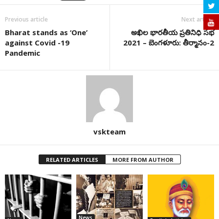
Previous article
Next article
Bharat stands as ‘One’
అఖిల భారతీయ ప్రతినిధి సభ
against Covid -19
2021 – బెంగళూరు: తీర్మానం-2
Pandemic
vskteam
RELATED ARTICLES
MORE FROM AUTHOR
News