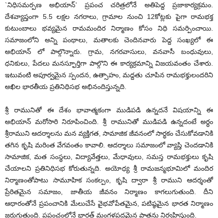
`నిధిసమర్పణ అభియాన్’ ప్రపంచ చరిత్రలోనే అతిపెద్ద ప్రజాకార్యక్రమం.
దేశవ్యాప్తంగా 5.5 లక్షల నగరాలు, గ్రామాల నుంచి 12కోట్లకు పైగా రామభక్త
కుటుంబాలు భవ్యమైన రామమందిర నిర్మాణం కోసం నిధి సమర్పించాయి.
సమాజంలోని అన్ని పంథాలు, మతాలకు చెందినవారు పెద్ద సంఖ్యలో ఈ
అభియాన్ లో పాల్గొన్నారు. గ్రామ, నగరవాసులు, వనవాసీ బంధువులు,
ధనికులు, పేదలు మనస్ఫూర్తిగా పాల్గొని ఈ కార్యక్రమాన్ని విజయవంతం చేశారు.
ఇటువంటి అపూర్వమైన స్పందన, ఉత్సాహం, మద్దతు చూపిన రామభక్తులందరిని
అఖిల భారతీయ ప్రతినిధిసభ అభినందిస్తున్నది.
శ్రీ రామునితో ఈ దేశం భావాత్మకంగా ముడిపడి ఉన్నదనే విషయాన్ని ఈ
అభియాన్ మరోసారి నిరూపించింది. శ్రీ రామునితో ముడిపడి ఉన్నదంటే అర్ధం
శ్రీరాముని ఆదర్శాలను మన వ్యక్తిగత, సామాజిక జీవనంలో సార్ధకం చేసుకోవడానికి
తగిన కృషి మరింత వేగవంతం కావాలి. ఆదర్శాలు సమాజంలో వ్యాప్తి చెందడానికి
సామాజిక, మత సంస్థలు, విద్యావేత్తలు, మేధావులు, సమస్త రామభక్తులు కృషి
చేయాలని ప్రతినిధిసభ కోరుతున్నది. అయోధ్య శ్రీ రామజన్మభూమిలో మందిర
నిర్మాణంతోపాటు సామూహిక సంకల్పం, కృషి ద్వారా శ్రీ రాముని ఆదర్శంతో
ప్రేరితమైన సమాజం, జాతీయ జీవనం నిర్మాణం కాగలుగుతుంది. దీని
ఆధారంతోనే ప్రపంచానికి మేలుచేసే వైభవోపేతమైన, పటిష్ఠమైన భారత నిర్మాణం
జరుగుతుంది. ప్రపంచంలోనే భారత్ మంగళప్రదమైన పాత్రను నిర్వహిస్తుంది.