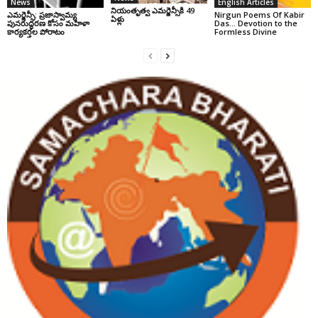
News
English Articles
నియంతృత్వ ఎమర్జెన్సీకి 49
ఎమర్జెన్సీ: ప్రజాస్వామ్య
Nirgun Poems Of Kabir
ఏళ్లు
పునరుద్ధరణ కోసం మహిళా
Das… Devotion to the
కార్యకర్తల పోరాటం
Formless Divine