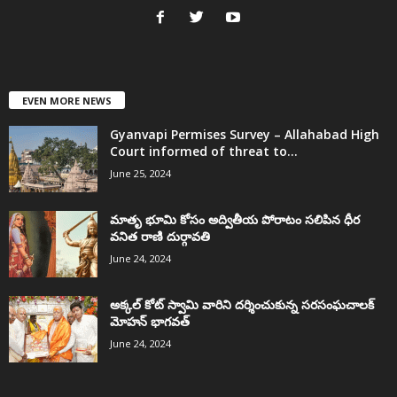
EVEN MORE NEWS
Gyanvapi Permises Survey – Allahabad High
Court informed of threat to...
June 25, 2024
మాతృ భూమి కోసం అద్వితీయ పోరాటం సలిపిన ధీర
వనిత రాణి దుర్గావతి
June 24, 2024
అక్కల్‌ కోట్‌ స్వామి వారిని దర్శించుకున్న సరసంఘచాలక్
మోహన్ భాగవత్
June 24, 2024