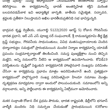
చరిత్ర పుటల్లో సువర్ణ అధ్యాయంగా నిలవడమేకాక తరతరాలకు స్ఫూర్తిని
కలిగిస్తాయి. ఈ కార్యక్రమాలన్నీ భారత్ అంతర్నిహిత శక్తిని మరింత
బలపరచడమేకాక ఇవి ఆధ్యాత్మిక జాగృతి, జాతీయ సమైక్యత, సద్భావన,
శ్రద్దలకు ప్రతీకగా నిలుస్తాయని అఖిల భారతీయప్రతినిధి సభ భావిస్తున్నది.
భాద్రపద కృష్ణ ద్వితీయ, యుగాబ్ది 5122(2020 ఆగస్ట్ 5) రోజున గౌరవనీయ
భారత ప్రధాని, ఆర్ ఎస్ ఎస్ పూజ్య సర్ సంఘచాలక్, శ్రీ రామజన్మభూమి తీర్థ క్షేత్ర
ట్రస్ట్ సభ్యులు, గౌరవనీయ సాధుసంతులు, వివిధ మతసంప్రదాయాలకు చెందిన
ధర్మాచార్యుల సమక్షంలో ప్రారంభమయిన మందిర నిర్మాణ కార్యక్రమాన్ని యావత్
ప్రపంచం సంభ్రమాశ్చర్యాలతో తిలకించింది. సమస్త పుణ్యక్షేత్రాల నుంచి తెచ్చిన
మట్టిని, అన్ని నదులలోని నీటిని ఆ కార్యక్రమంలో ఉపయోగించారు. కోవిడ్19
పరిస్థితులను దృష్టిలో పెట్టుకుని కార్యక్రమానికి హాజరైనవారి సంఖ్యను పరిమితం
చేసినా ఆ కార్యక్రమపు ప్రభావం మాత్రం అపరిమితంగానే ఉంది. ప్రత్యక్షంగా
కార్యక్రమంలో పాల్గొన్నవారి సంఖ్య పరిమితమైనా హిందూ సమాజం మొత్తం
దృశ్యశ్రవణ మాధ్యమాల ద్వారా అందులో పాలుపంచుకుంది. సమాజంలోని అన్ని
వర్గాలవారు, అన్ని పార్టీలవారు ఈ కార్యక్రమాన్ని ఏకగ్రీవంగా ఆమోదించారు.
మకర సంక్రాంతి రోజున దేశ ప్రధమ పౌరుడు, భారత రాష్ట్రపతి, ఢిల్లీలోని భగవాన్
వాల్మీకి మందిరం నిధి సమర్పణ చేయడంతో ప్రారంభమయిన 43రోజుల