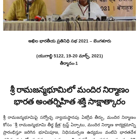
అఖిల భారతీయ ప్రతినిధి సభ 2021 – బెంగళూరు
(యుగాబ్ది 5122, 19-20 మార్చ్, 2021)
తీర్మానం-1
శ్రీ రామజన్మభూమిలో మందిర నిర్మాణం
భారత అంతర్నిహిత శక్తి సాక్షాత్కారం
శ్రీ రామజన్మభూమిపై సర్వోచ్ఛ న్యాయస్థానపు ఏకగ్రీవ తీర్పు, మందిర నిర్మాణం
కోసం `శ్రీ రామజన్మభూమి తీర్థ క్షేత్ర’ ట్రస్ట్ ఏర్పాటు, మందిర నిర్మాణ కార్యక్రమాన్ని
ప్రారంభిస్తూ జరిగిన భూమిపూజ, నిధిసమర్పణ ఉద్యమం వంటివి భారతదేశ