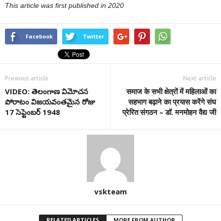
This article was first published in 2020
Facebook
Twitter
Previous article
Next article
VIDEO: తెలంగాణ విమోచన
समाज के सभी क्षेत्रों में महिलाओं का
పోరాటం విజయవంతమైన రోజు
सहभाग बढ़ाने का प्रयास करेंगे संघ
17 సెప్టెంబర్ 1948
प्रेरित संगठन – डॉ. मनमोहन वैद्य जी
vskteam
RELATED ARTICLES
MORE FROM AUTHOR