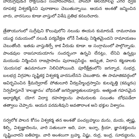
హయగ్రీవుడనే రాక్షసుడిని సంహరించాడని, హిందూ ఆలయాలపై ఎగిరే ధ్వజ
రూపకర్త విశ్వకర్మేనని పురాణాలు చెబుతున్నాయి. ఆయన అంశతో జన్మించిన
వారు, వారసులు కూడా వాస్తులో విశేష ప్రతిభ కనబరిచారు.
త్రేతాయుగంలో సుగ్రీవుని కొలువులోని నలుడు ఈయన కుమారుడే. రామరావణ
యుద్ధ సమయంలో నలుడి పర్యవేక్షణ లోనే సేతువు నిర్మితమైందని రామాయణం
చెబుతోంది. ఇతడు వాస్తుశిల్పే కాక వీరుడు కూడా. ఆ సంగ్రామంలో పాల్గొన్నాడు.
పాండవుల రాజసూయయాగం సందర్భంగా ఉన్నవి లేనట్లు, లేనివి ఉన్నట్లు
మయుడు నిర్మించిన రాజప్రాసాదం పురాణప్రసిద్ధం. అద్భుత, విలాస కట్టడాలకు
‘మయసభ’ ఉపమానంగా నిలిచిపోయింది. పూరీక్షేత్రంలోని జగన్నాథ, సుభద్ర,
బలభద్ర విగ్రహాల సృష్టికర్త విశ్వకర్మ వారసులేనని చెబుతారు. ఈ సామాజికవర్గంలో
ఆవిర్భవించిన శ్రీమద్విరాట్‌ ‌పోతులూరి వీరబ్రహ్మేంద్రస్వామి కులవృత్తి (కమ్మరం)
నిర్వహిస్తూనే ‘కాలజ్ఞానం’ బోధనతో జగద్విఖ్యాతులయ్యారు. అత్యంత గహనమైన
ఆధ్యాత్మిక, యోగ విద్యా రహస్యాలను పామరులకు సయితం బోధపడేలా
తత్వాలు చెప్పారు. ఆయన పరమశివుని అవతారాంశ అని భక్తుల విశ్వాసం.
సర్వలోక పాలన కోసం విశ్వకర్మ తన అంశతో పంచబ్రహ్మలు మను, మయ, త్వష్ణ,
శిల్పి, విశ్వజ్ఞాదిలను, వారి సతులుగా ఆది, పరా, ఇచ్ఛా, క్రియా, జ్ఞానశక్తులను
సృష్టించారని ఐతిహ్యం. వారి అంశలుగా బ్రహ్మ, విష్ణు, రుద్ర, ఇంద్ర, సూర్యులను,