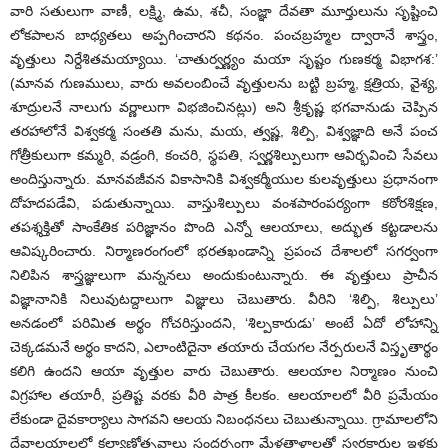
వారి సతులుగా వాణీ, లక్ష్మి, ఉమ, శచీ, సంజ్ఞా దేవతా మూర్తులును సృష్టించి
లోకపాలన బాధ్యతలు అప్పగించారని కథనం. పంచబ్రహ్మల ద్వారానే శాస్త్రం,
వృత్తులు నిర్దేశితమయ్యాయి. ‘చాతుర్వర్ణ్యం మయా సృష్టం గుణకర్మ విభాగశ:’
(మానవ గుణములు, వారు అవలంబించే వృత్తులను బట్టి బ్రహ్మ, క్షత్రియ, వైశ్య,
శూద్రులనే నాలుగు వర్ణాలుగా విభజించినట్లు) అని శ్రీకృష్ణ భగవానుడు చెప్పిన
తరహాలోనే విశ్వకర్మ సంతతి మను, మయ, త్వష్ణ, శిల్పి, విశ్వజ్ఞాది అనే పంచ
గోత్రీకులుగా కమ్మరి, వడ్రంగి, కంచరి, స్థపతి, స్వర్ణశిల్పులుగా ఆవిర్భవించి సేవలు
అందిస్తున్నారు. మానవజీవన వికాసానికి విశ్వకర్మీయుల కులవృత్తులు ప్రధానంగా
దోహదపడేవి, పడుతున్నాయి. వాస్తుశిల్పులు వంశపారంపర్యంగా కఠోరశిక్షణ,
తపశ్శక్తితో సాంకేతిక పరిజ్ఞానం పొంది ఎన్నో ఆలయాలు, అద్భుత కట్టడాలను
ఆవిష్కరించారు. నిర్మాణరంగంలో భరతఖండాన్ని ప్రపంచ దేశాలలో సగర్వంగా
నిలిపిన శాస్త్రజ్ఞులుగా మన్ననలు అందుకుంటున్నారు. ఈ వృత్తులు ప్రాచీన
విజ్ఞానానికి నిలువుటద్దాలుగా విజ్ఞులు చెబుతారు. వీరిని ‘శిల్పి, శిల్పులు’
అనడంలో పరిమిత అర్థం గోచరిస్తుందని, ‘శిల్పకారుడు’ అంటే ఏదో లోహాన్ని
చెక్కడమనే అర్థం కాదని, ఎలాంటిదైనా తయారు చేయగల నేర్పరులనే విస్తృతార్థం
కలిగి ఉందని ఆయా వృత్తుల వారు చెబుతారు. ఆలయాల నిర్మాణం నుంచి
విగ్రహాల తయారీ, ప్రతిష్ట వరకు వీరి పాత్ర కీలకం. ఆలయాలలో వీరి ప్రమేయం
లేకుండా దైవకార్యాలు సాగవని ఆలయ నిబంధనలు చెబుతున్నాయి. గ్రామాలలోని
దేవాలయాలలో కల్యాణోత్సవాలు సందర్భంగా మేళతాళాలతో స్వర్ణకారుల ఇళ్లకు