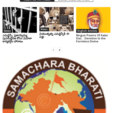
News
News
English Articles
నియంతృత్వ ఎమర్జెన్సీకి 49
ఎమర్జెన్సీ: ప్రజాస్వామ్య
Nirgun Poems Of Kabir
ఏళ్లు
పునరుద్ధరణ కోసం మహిళా
Das… Devotion to the
కార్యకర్తల పోరాటం
Formless Divine