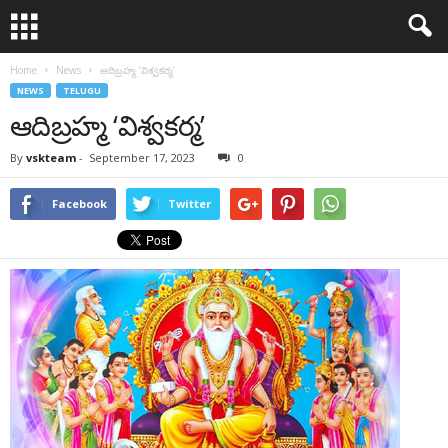
Home
News
ఆదిబ్రహ్మ ‘విశ్వకర్మ’
NEWS
TELUGU
ఆదిబ్రహ్మ ‘విశ్వకర్మ’
By
vskteam
-
September 17, 2023
0
Facebook
Twitter