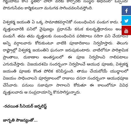
గిట్టుబాటు కాని స్థితిలో చాలా వరకు కార్పొరేట్‌ ‌సంస్థల అధీనంలో ఒప్పంద/
పొరుగుసేవల కార్మికులుగా మనుగడ సాగించవలసివస్తోంది.
విశ్వకర్మ జయంతి ఏ ఒక్క సామాజికవర్గానికో సంబంధించిన పండుగ కాదు. అన్ని
వృత్తులవారికి పనిలో నైపుణ్యం ప్రధానమే కనుక కులవృత్తిదారులు అందరికీ
పండుగే. తమ తమ వృత్తులకు సంబంధించిన పరికరాలు సరిగా పని చేయాలని
అన్ని వర్గాలవారు కోరుకుంటూ వాటికి పూజాదికాలు నిర్వహిస్తారు. తెలుగు
రాష్ట్రాల్లో విశ్వకర్మ జయంతిని ఘనంగా జరుపుకుంటారు. వాటిలోనూ పారిశ్రామిక
ప్రాంతాలు, దుకాణాల అంతస్తులలో ఈ పూజ నిర్వహించి గాలిపటాలు
ఎగురువేస్తారు. విజయదశమి సందర్భంగా నిర్వహించే ఆయుధ పూజకు, విశ్వకర్మ
జయంతి పూజకు కొంత పోలిక కనిపిస్తుంది. తాము చేయబోయే యుద్ధాలలో
విజయం సాధించాలని పూర్వకాలంలో రాజులు దసరా సందర్భంగా ఆయుధపూజ
చేసేవారు. పనులు సజావుగా సాగాలని కోరుతూ ఈ కాలంలోనూ వివిధ
వృత్తులవారు ఆ సంప్రదాయాన్ని కొనసాగిస్తున్నారు.
-ర‌చ‌యిత‌ సీనియర్‌ ‌జర్నలిస్ట్
జాగృతి సౌజ‌న్యంతో…