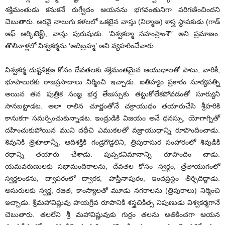
శక్తిమంతుడు కనుకనే రుగ్వేదం ఆయనను భగవంతునిగా పరిగణించిందని
చెబుతారు. అరవై నాలుగు కళలలో ఒకటైన వాస్తు (నిర్మాణ) శాస్త్ర స్థాపకుడు (గాడ్‌
ఆఫ్‌ ఆర్కిటెక్ట్), ‌వాస్తు పురుషుడు. ‘విశ్వకర్మా సహంస్రాంశౌ’ అని ప్రమాణం.
తొలినాళ్లలో విశ్వకర్మను ‘ఆదిబ్రహ్మ’ అని వ్యహరించేవారు.
విశ్వకర్మ దుష్టశిక్షణ కోసం దేవతలకు శక్తిమంతమైన ఆయుధాలతో పాటు, వారికీ,
భూపాలురకు రాజప్రసాదాలు నిర్మించి ఇచ్చాడు. ఐతిహ్యం ప్రకారం సూర్యపత్ని
అయిన తన పుత్రిక సంజ్ఞ భర్త తేజస్సుకు తట్టుకోలేకపోవడంతో సూర్యుని
సానబట్టాడట. అలా రాలిన చూర్ణంతోనే చక్రాయుధం తయారుచేసి శ్రీహరికి
కానుకగా సమర్పించుకున్నాడట. ఇంద్రుడికి విజయం అనే ధనస్సు, యోగాగ్నితో
దహించుకుపోయిన ముని దధీచి ఎముకలతో వజ్రాయుధాన్ని రూపొందించాడు.
శివునికి త్రిశూలాన్నీ, ఆదిశక్తికి గండ్రగొడ్డలిని, త్రిపురాసుర సంహారంలో శివుడికి
రథాన్ని తయారు చేశాడు. పుష్పకవిమానాన్ని రూపొందిం చాడు.
యమవరుణులకు సభామందిరాలను, దేవతల కోసం స్వర్గం, త్రేతాయుగంలో
స్వర్ణలంకను, ద్వాపరంలో ద్వారక, హస్తినాపురం, ఇందప్రస్థం తీర్చిదిద్దాడు.
అసురులకు స్వర్ణ, రజత, కాంస్యాలతో మూడు నగరాలను (త్రిపురాలు) నిర్మించి
ఇచ్చాడు. శ్రీమహావిష్ణువు హయగ్రీవ రూపానికి శస్త్రచికిత్స నిపుణుడు విశ్వకర్మగానే
చెబుతారు. తలలేని శ్రీ మహావిష్ణువుకు గుర్రం తలను అతికించగా ఆయన