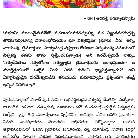
– డా।। ఆరవల్లి జగన్నాథస్వామి
‘నభూమి నజలంచైవ/నతేజో నచవాయువః/నచబ్రహ్మ, నచ విష్ణుః/నచరుద్రశ్చ
తారకః/సర్వశూన్య నిరాలంభో/స్వయం భూ విశ్వకర్మణః’ (భూమి, నీరు, అగ్ని,
వాయువు, త్రిమూర్తులు, సూర్యచంద్ర నక్షత్రాలు లేకుండా సర్వ శూన్య సమయంలో
విశ్వకర్మ తనను తాను సృష్టించుకున్నాడు) అని పరమేశ్వరుడి వాక్కు.
‘సర్వదేవతలు సర్వలోకాల సర్వజ్ఞులైన త్రిమూర్తులను ఆరాధిస్తుండగా ఆ
మూర్తిత్రయంలో ఒకరైన మీరు ఎవరి గురించి ధ్యానిస్తున్నారు?’ అని
ఏకాగ్రచిత్తుడైన పరమేశ్వరుడిని తనయుడు కుమారస్వామి ప్రశ్నించగా తండ్రి
ఇచ్చిన వివరణ ఇది.
పురుషసూక్తంలో విరాట్‌ ‌పురుషునిగా అభివర్ణితుడైన విశ్వకర్మ దేవశిల్పి. సద్యోజత,
వామదేవ, అఘోర, తత్పురుష, ఈశానము అనే పంచముఖీంద్రుడైన విశ్వకర్మను
రుగ్వేద, కృష్ణ, శుక్ల యజుర్వేదాలు సృష్టికర్తగా, అధర్వణ వేదం ఆహార ప్రదాతగా,
శ్రీమత్‌ ‌మహాభారతం వేయికళల అధినేతగా పేర్కొన్నాయి. ఆయన
అష్టావసువులలో ఒకరైన ప్రభావసు కుమారుడు. తల్లి యోగసిద్ధి. పురాణ కథల్లో
అనేకచోట్ల విశ్వకర్మ విశిష్టత విదితమవుతుంది. సర్వదిక్కులను పరికించగల