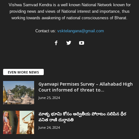
Vishwa Samvad Kendra is a well known National Network known for
providing news and views of National interest and importance, thus
working towards awakening of national consciousness of Bharat.
Contact us:
vsktelangana@gmail.com
EVEN MORE NEWS
Gyanvapi Permises Survey – Allahabad High
Court informed of threat to...
June 25, 2024
మాతృ భూమి కోసం అద్వితీయ పోరాటం సలిపిన ధీర
వనిత రాణి దుర్గావతి
June 24, 2024