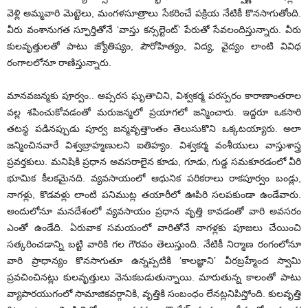
వెళ్లి అమ్మవారి మెట్టెలు, మంగళసూత్రాలు సేకరించే పక్రియ నేటికీ కొనసాగుతోంది.
వీరు వంశానుగత స్ఫూర్తితోనే ‘వాస్తు కన్సల్టెంట్‌’ ‌పేరుతో సేవలందిస్తున్నారు. వీరు
కులవృత్తులతో పాటు జ్యోతిష్యం, పౌరోహిత్యం, విద్య, వైద్యం లాంటి వివిధ
రంగాలలోనూ రాణిస్తున్నారు.
మానవజన్మకు పూర్వం.. అప్సరస ఘృతాచిని, విశ్వకర్మ పరస్పరం కారాణాంతరాల
వల్ల శపించుకోవడంతో మరుజన్మలో ప్రయాగలో జన్మించారు. ఇద్దరూ ఒకసారి
తటస్థ పడినప్పుడు పూర్వ జన్మవృత్తాంతం తెలుసుకొని ఒక్కటయ్యారు. అలా
జన్మించినవారే విశ్వబ్రాహ్మణులని ఐతిహ్యం. విశ్వకర్మ వంశీయులు వాస్తుశాస్త్ర
ప్రవర్తకులు. మనిషికి ప్రధాన అవసరాలైన కూడు, గూడు, గుడ్డ సమకూరడంలో వీరి
భూమిక కీలకమైనది. వ్యవసాయంలో ఆధునిక పరికరాలు రాకపూర్వం బండ్లు,
నాగళ్లు, కొడవళ్లు లాంటి పనిముట్ల తయారీలో ఊపిరి సలపకుండా ఉండేవారు.
అందులోనూ మనదేశంలో వ్యవసాయం ప్రధాన వృత్తి కావడంతో వారి అవసరం
ఎంతో ఉండేది. ఏరువాక సమయంలో వారితోనే నాగళ్లకు పూజలు చేయించి
సత్కరించడాన్ని బట్టి వారికి గల గౌరవం తెలుస్తుంది. నేటికీ నిర్మాణ రంగంలోనూ
వారి ప్రాధాన్యం కొనసాగుతూ ఉన్నప్పటికి ‘కాలజ్ఞాని’ వీరబ్రహ్మేంద స్వామి
ప్రవచించినట్లు కులవృత్తులు వెనుకబడుతున్నాయి. మారుతున్న కాలంతో పాటు
వ్యాపారయుగంలో సామాజికవర్గానికి, వృత్తికి సంబంధం లేనట్లనిపిస్తోంది. కులవృత్తి