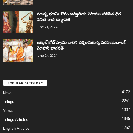
మాతృ భూమి కోసం అద్వితీయ పోరాటం సలిపిన ధీర
వనిత రాణి దుర్గావతి
June 24, 2024
అక్కల్‌ కోట్‌ స్వామి వారిని దర్శించుకున్న సరసంఘచాలక్
మోహన్ భాగవత్
June 24, 2024
POPULAR CATEGORY
4172
News
2251
Telugu
1997
Views
1845
Telugu Articles
1252
English Articles