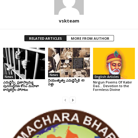
vskteam
RELATED ARTICLES
MORE FROM AUTHOR
News
News
English Articles
నియంతృత్వ ఎమర్జెన్సీకి 49
ఎమర్జెన్సీ: ప్రజాస్వామ్య
Nirgun Poems Of Kabir
ఏళ్లు
పునరుద్ధరణ కోసం మహిళా
Das… Devotion to the
కార్యకర్తల పోరాటం
Formless Divine