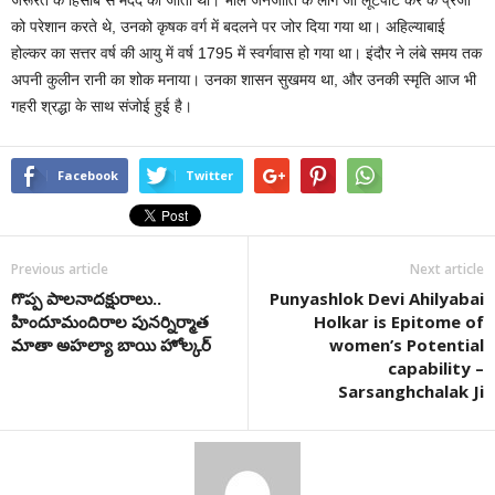
जरूरत के हिसाब से मदद की जाती थी। भील जनजाति के लोग जो लूटपाट कर के प्रजा
को परेशान करते थे, उनको कृषक वर्ग में बदलने पर जोर दिया गया था। अहिल्याबाई
होल्कर का सत्तर वर्ष की आयु में वर्ष 1795 में स्वर्गवास हो गया था। इंदौर ने लंबे समय तक
अपनी कुलीन रानी का शोक मनाया। उनका शासन सुखमय था, और उनकी स्मृति आज भी
गहरी श्रद्धा के साथ संजोई हुई है।
Facebook
Twitter
Previous article
Next article
గొప్ప పాలనాదక్షురాలు..
Punyashlok Devi Ahilyabai
హిందూమందిరాల పునర్నిర్మాత
Holkar is Epitome of
మాతా అహల్యా బాయి హోల్కర్
women’s Potential
capability –
Sarsanghchalak Ji