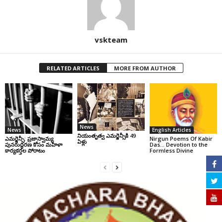
vskteam
RELATED ARTICLES
MORE FROM AUTHOR
News
News
English Articles
నియంతృత్వ ఎమర్జెన్సీకి 49
ఎమర్జెన్సీ: ప్రజాస్వామ్య
Nirgun Poems Of Kabir
ఏళ్లు
పునరుద్ధరణ కోసం మహిళా
Das… Devotion to the
కార్యకర్తల పోరాటం
Formless Divine