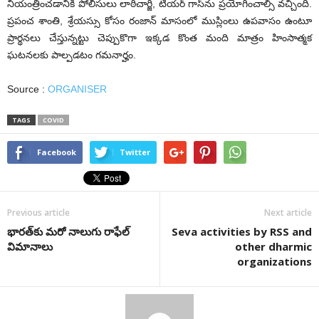
నియంత్రించడానికి పోలీసులు లాఠిచార్జి, టియర్ గాస్‌ను ప్ర‌యోగించాల్సి వ‌చ్చింది.
ప్రపంచ శాంతి, శ్రేయస్సు కోసం రంజాన్ మాసంలో ముస్లింలు ఉప‌వాసం ఉంటూ
ప్రార్థనలు చేస్తున్న‌ట్టు చెప్పుకొగా ఇక్క‌డ కొంత మంది మాత్రం హింసాత్మ‌క
ఘ‌ట‌న‌ల‌కు పాల్ప‌డ‌టం గ‌మ‌నార్హం.
Source :
ORGANISER
TAGS
COVID
Facebook
Twitter
Previous article
Next article
భార‌త్‌కు మ‌రో నాలుగు రాఫేల్
Seva activities by RSS and
విమానాలు
other dharmic
organizations