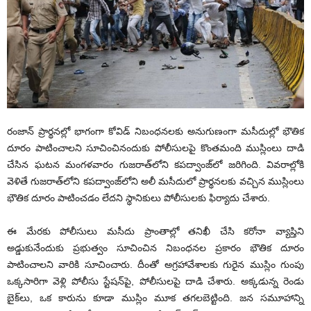
రంజాన్ ప్రార్థ‌న‌ల్లో భాగంగా కోవిడ్ నిబంధ‌న‌ల‌కు అనుగుణంగా మసీదుల్లో భౌతిక
దూరం పాటించాల‌ని సూచించినందుకు పోలీసుల‌పై కొంత‌మంది‌ ముస్లింలు దాడి
చేసిన ఘ‌ట‌న మంగ‌ళ‌వారం గుజ‌రాత్‌లోని క‌ప‌ద్వాంజ్‌లో జ‌రిగింది. వివ‌రాల్లోకి
వెళితే గుజ‌రాత్‌లోని కపద్వాంజ్‌లోని అలీ మసీదులో ప్రార్థ‌న‌లకు వ‌చ్చిన ముస్లింలు
భౌతిక దూరం పాటించడం లేదని స్థానికులు పోలీసులకు ఫిర్యాదు చేశారు.
ఈ మేర‌కు పోలీసులు మ‌సీదు ప్రాంతాల్లో త‌నిఖీ చేసి కరోనా వ్యాప్తిని
అడ్డుకునేందుకు ప్ర‌భుత్వం సూచించిన నిబంధ‌న‌ల ప్ర‌కారం భౌతిక దూరం
పాటించాల‌ని వారికి సూచించారు. దీంతో అగ్ర‌హావేశాలకు గురైన‌‌ ముస్లిం గుంపు
ఒక్క‌సారిగా వెళ్లి పోలీసు స్టేష‌న్‌పై, పోలీసుల‌పై దాడి చేశారు. అక్క‌డున్న రెండు
బైక్‌లు, ఒక కారును కూడా ముస్లిం మూక‌ త‌గ‌ల‌బెట్టింది. జన సమూహాన్ని