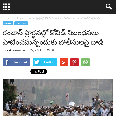
Home
Telugu
రంజాన్ ప్రార్ధనల్లో కోవిడ్ నిబంధ‌న‌లు పాటించ‌మ‌న్నందుకు పోలీసుల‌పై దాడి
NEWS
TELUGU
రంజాన్ ప్రార్ధనల్లో కోవిడ్ నిబంధ‌న‌లు
పాటించ‌మ‌న్నందుకు పోలీసుల‌పై దాడి
By
vskteam
-
April 22, 2021
0
Facebook
Twitter