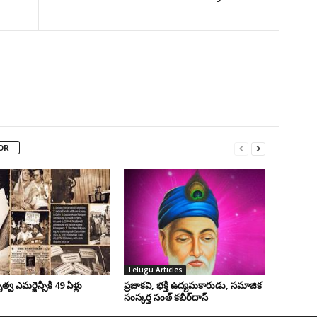
OR
Telugu Articles
వ ఎమర్జెన్సీకి 49 ఏళ్లు
ప్రజాకవి, భక్తి ఉద్యమకారుడు, సమాజిక
సంస్కర్త సంత్‌ కబీర్‌దాస్‌