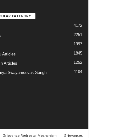
PULAR CATEGORY
4172
2251
u
1997
s
1845
 Articles
1252
h Articles
1104
riya Swayamsevak Sangh
Grievance Redressal Mechanism
Grievances