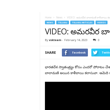
VSK
Telangana
Home
News
VIDEO: అమరవీర బాలామణి కాళీబాయి కల
NEWS
TELUGU
TELUGU ARTICLES
VIDEOS
VIDEO: అమరవీర బా
By
vskteam
-
February 14, 2023
0
SHARE
Facebook
Twitt
భారతదేశ స్వాతంత్ర్యం కోసం ఎందరో పోరాటం చే
బాలామణి అయిన కాళీబాయి కలాసువా. ఆమెది రాజస్