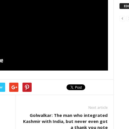
ED
er
Next article
Golwalkar: The man who integrated
Kashmir with India, but never even got
a thank you note