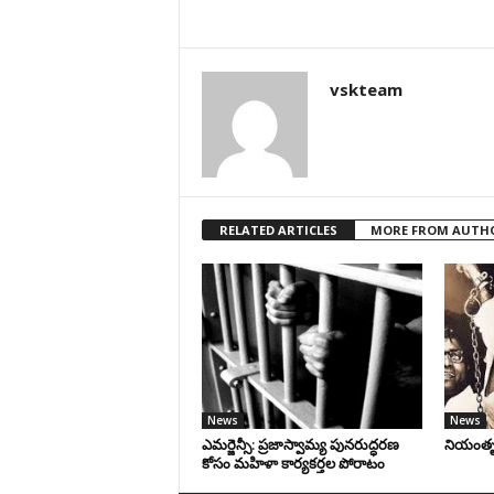
vskteam
RELATED ARTICLES
MORE FROM AUTH
News
News
ఎమర్జెన్సీ: ప్రజాస్వామ్య పునరుద్ధరణ
నియంతృత్
కోసం మహిళా కార్యకర్తల పోరాటం