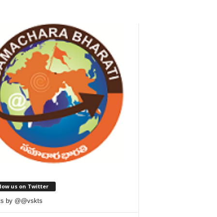
low us on Twitter
ts by @@vskts