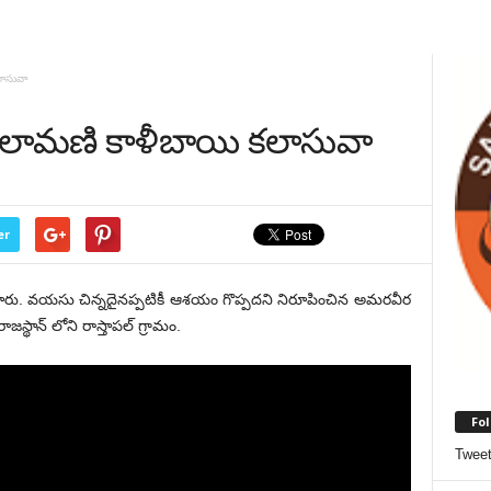
ాసువా
లామణి కాళీబాయి కలాసువా
er
శారు. వయసు చిన్నదైనప్పటికీ ఆశయం గొప్పదని నిరూపించిన అమరవీర
థాన్ లోని రాస్తాపల్ గ్రామం.
Fol
Twee