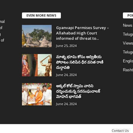
EVEN MORE NEWS
PO
nal
News
Gyanvapi Permises Survey –
of
Allahabad High Court
g
Telug
informed of threat to...
 of
View
June 25, 2024
Telugu
మాతృ భూమి కోసం అద్వితీయ
Englis
పోరాటం సలిపిన ధీర వనిత రాణి
దుర్గావతి
Rasht
June 24, 2024
అక్కల్‌ కోట్‌ స్వామి వారిని
దర్శించుకున్న సరసంఘచాలక్
మోహన్ భాగవత్
June 24, 2024
Contact Us