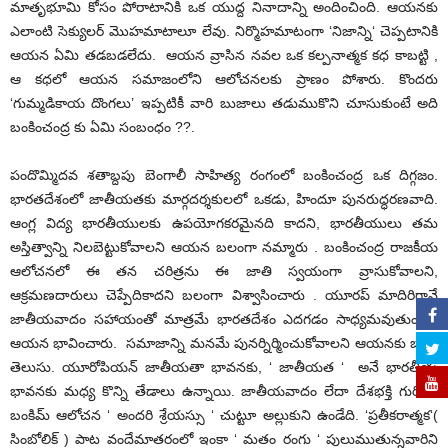
మాతృభూమి కోసం పోరాటానికి ఒక యుద్ద నినాదాన్ని అందించింది. ఆయనకు
ఎలాంటి సెక్యులర్ మొహమాటాలూ లేవు. నిర్మొహమాటంగా ‘నిజాన్ని‘ చెప్పటానికి
ఆయన ఏమి తడబడలేదు. ఆయన వ్రాసిన నవల ఒక కల్పనాత్మక కధ కాబట్టి ,
ఆ కధలో ఆయన సమాజంలోని ఆలోచనలకు ప్రాణం పోశారు. కొందరు
‘గుమ్మడికాయ దొంగలు’ ఇప్పటికీ వారి బుజాలు తడుముకొని చూసుకుంటే అది
బంకించంద్ర కు ఏమి సంబంధం ??.
పందొమ్మిదవ శతాబ్దపు బెంగాలీ సాహిత్య రంగంలో బంకించంద్ర ఒక దిగ్గజం.
భారతదేశంలో జాతీయతకు మార్గదర్శకులలో ఒకడు, హిందూ పునరుద్ధరణవాది.
ఆంగ్ల విద్య భారతీయులకు ఉపయోగకరమైనది కాదని, భారతీయులు తమ
అస్తిత్వాన్ని నిలబెట్టుకోవాలని ఆయన బలంగా నమ్మారు . బంకించంద్ర రాజకీయ
ఆలోచనలో ఈ తన చరిత్రను ఈ జాతి స్వయంగా వ్రాసుకోవాలని,
ఆక్రమణదారులు చెప్పేదికాదని బలంగా విశ్వాసించారు . యూరప్ మాదిరిగానే
జాతీయవాదం సహాయంతో మాత్రమే భారతదేశం ఎదగడం సాధ్యమవుతుందని
ఆయన భావించారు. సమాజాన్ని మనమే పునర్నిర్మించుకోవాలని ఆయనకు బాగా
తెలుసు. యూరోపియన్ జాతీయతా భావనకు, ‘ జాతీయత ‘ అనే భారతీయ
భావనకు మధ్య కొన్ని తేడాలు ఉన్నాయి. జాతీయవాదం లేదా దేశభక్తి గురించి
బంకిమ్ ఆలోచన ‘ అందరి శ్రేయస్సు ‘ చుట్టూ అల్లుకుని ఉండేది. ‘ప్రతీకరాత్మక‘(
సింబోలిక్ ) పాట వందేమాతరంలో ఇంకా ‘ మతం రంగు ‘ పులుముతున్నవారిని