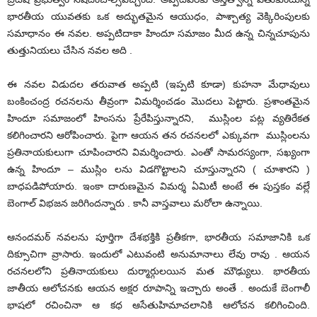
భారతీయ యువతకు ఒక అద్భుతమైన ఆయుధం, పాశ్చాత్య వెక్కిరింపులకు
సమాధానం ఈ నవల. అప్పటిదాకా హిందూ సమాజం మీద ఉన్న చిన్నచూపును
తుత్తునియలు చేసిన నవల అది .
ఈ నవల విడుదల తరువాత అప్పటి (ఇప్పటి కూడా) కుహనా మేధావులు
బంకించంద్ర రచనలను తీవ్రంగా విమర్శించడం మొదలు పెట్టారు. ప్రశాంతమైన
హిందూ సమాజంలో హింసను ప్రేరేపిస్తున్నారని, ముస్లింల పట్ల వ్యతిరేకత
కలిగించారని ఆరోపించారు. పైగా ఆయన తన రచనలలో ఎక్కువగా ముస్లింలను
ప్రతినాయకులుగా చూపించారని విమర్శించారు. ఎంతో సామరస్యంగా, సఖ్యంగా
ఉన్న హిందూ – ముస్లిం లను విడగొట్టాలని చూస్తున్నారని ( చూశారని )
బాధపడిపోయారు. ఇంకా దారుణమైన విమర్శ ఏమిటీ అంటే ఈ పుస్తకం వల్లే
బెంగాల్ విభజన జరిగిందన్నారు . కానీ వాస్తవాలు మరోలా ఉన్నాయి.
ఆనందమఠ్ నవలను పూర్తిగా దేశభక్తికి ప్రతీకగా, భారతీయ సమాజానికి ఒక
దిక్సూచిగా వ్రాసారు. ఇందులో ఎటువంటి అనుమానాలు లేవు రావు . ఆయన
రచనలలోని ప్రతినాయకులు దుర్మార్గులయిన మత మౌఢ్యులు. భారతీయ
జాతీయ ఆలోచనకు ఆయన అక్షర రూపాన్ని ఇచ్చారు అంతే . అందుకే బెంగాలీ
భాషలో రచించినా ఆ కధ ఆసేతుహిమాచలానికి ఆలోచన కలిగించింది.