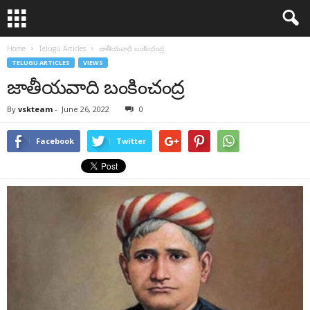
Home
Telugu Articles
జాతీయవాది బంకించంద్ర
TELUGU ARTICLES
VIEWS
జాతీయవాది బంకించంద్ర
By
vskteam
-
June 26, 2022
0
Facebook
Twitter