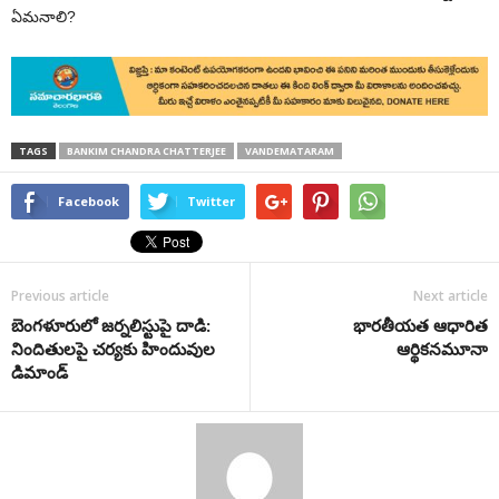
ఏమనాలి?
TAGS
BANKIM CHANDRA CHATTERJEE
VANDEMATARAM
Facebook
Twitter
Previous article
Next article
బెంగళూరులో జర్నలిస్టుపై దాడి:
భారతీయత ఆధారిత
నిందితులపై చర్యకు హిందువుల
ఆర్థికనమూనా
డిమాండ్