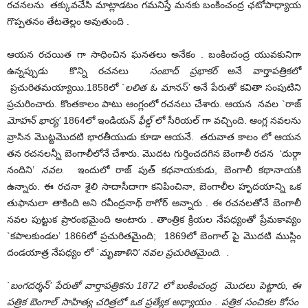
రచనలను తక్కువచేసి మాట్లాడటం గమనిస్తే మనకు బంకించంద్ర ఛటోపాధ్యాయ
గొప్పతనం తేటతెల్లం అవుతుంది .
ఆయన రచయిత గా సాధించిన ఘనతలు అనేకం . బంకించంద్ర యువకునిగా
ఉన్నప్పుడు కొన్ని రచనలు
సంబాద్
ప్రభాకర్
అనే వార్తాపత్రికలో
ప్రచురితమయ్యాయి.1858లో `
లలిత
ఓ
మానస్
’
అనే పేరుతో కవితా సంపుటిని
ప్రచురించారు. కొంతకాలం పాటు ఆంగ్లంలో రచనలు చేశారు. ఆయన నవల `రాజ్
మోహన్
భార్య
’
1864లో ఇండియన్
ఫీల్డ్
లో సీరియల్ గా వచ్చింది. ఆంగ్ల నవలను
వ్రాసిన మొట్టమొదటి భారతీయుడు కూడా ఆయనే. తరువాత కాలం లో ఆయన
తన రచనలన్నీ బెంగాలీలోనే చేశారు. మొదట గుర్తించదగిన బెంగాలీ రచన ‘దుర్గా
నందిని’
నవల
.
ఇందులో రాజ్ పుత్ కధనాయకుడు, బెంగాలీ కథానాయకి
ఉన్నారు. ఈ రచనా శైలి సాదాసీదాగా కనిపించినా, బెంగాలీల హృదయాన్ని ఒక
తుఫానులా తాకింది అని రవీంద్రనాథ్ ఠాగోర్ అన్నారు . ఈ రచనలతోనే బెంగాలీ
నవల పుట్టుక ప్రారంభమైంది అంటారు . తాంత్రిక క్రియల నేపధ్యంతో ప్రేమకావ్యం
`కపాలకుండల’ 1866లో ప్రచురితమైంది; 1869లో బెంగాల్ పై మొదటి ముస్లిం
దండయాత్ర నేపధ్యం లో `
మృణాళిని
’
నవల
ప్రచురి
తమైంది.
.
`
బంగద
ర్శన్
’
పేరుతో వార్తాపత్రికను
1872
లో బంకించంద్ర మొదలు పెట్టారు
,
ఈ
పత్రిక బెంగాల్ సాహిత్య చరిత్రలో ఒక ప్రత్యేక అధ్యాయం
.
పత్రిక సంచికల కోసం