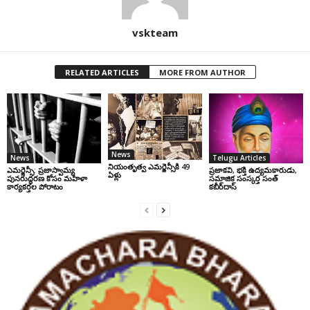
vskteam
RELATED ARTICLES
MORE FROM AUTHOR
News
News
Telugu Articles
నియంతృత్వ ఎమర్జెన్సీకి 49
ఎమర్జెన్సీ: ప్రజాస్వామ్య
ప్రజాకవి, భక్తి ఉద్యమకారుడు,
ఏళ్లు
పునరుద్ధరణ కోసం మహిళా
సమాజిక సంస్కర్త సంత్‌
కార్యకర్తల పోరాటం
కబీర్‌దాస్‌