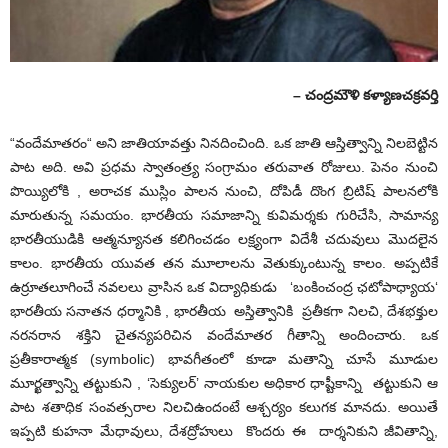
– చంద్రమౌళి కళ్యాణచక్రవర్తి
“వందేమాతరం“ అని జాతియావత్తు నినదించింది. ఒక జాతి ఆస్తిత్వాన్ని నిలబెట్టిన
పాట అది. అవి ప్రధమ స్వాతంత్ర్య సంగ్రామం తరువాత రోజులు. పెనం నుంచి
పొయ్యిలోకి , అరాచక ముస్లిం పాలన నుంచి, దోపిడీ దొంగ బ్రిటిష్ పాలనలోకి
మారుతున్న సమయం. భారతీయ సమాజాన్ని కువిమర్శకు గురిచేసి, సామాన్య
భారతీయుడికి ఆత్మన్యూనత కలిగించడం లక్ష్యంగా విదేశీ చదువులు మొదలైన
కాలం. భారతీయ యువత తన మూలాలను వెతుక్కుంటున్న కాలం. అప్పటికే
ఉర్రూతలూగించే నవలలు వ్రాసిన ఒక విద్యాధికుడు ‘బంకించంద్ర ఛటోపాధ్యాయ‘
భారతీయ సనాతన ధర్మానికి , భారతీయ అస్తిత్వానికి ప్రతీకగా నిలచి, దేశభక్తుల
నరనరాన శక్తిని చైతన్యపరిచిన వందేమాతర గీతాన్ని అందించారు. ఒక
ప్రతీకారాత్మక (symbolic) భావగీతంలో కూడా మతాన్ని చూసే మూడుల
మూర్ఖత్వాన్ని తట్టుకుని , ‘సెక్యులర్’ నాయకుల అధికార ధాష్టీకాన్ని తట్టుకుని ఆ
పాట శతాధిక సంవత్సరాల నిలచిఉందంటే ఆశ్చర్యం కలుగక మానదు. అయితే
ఇప్పటి కుహనా మేధావులు, దేశద్రోహులు కొందరు ఈ దార్శనికుని జీవితాన్ని,