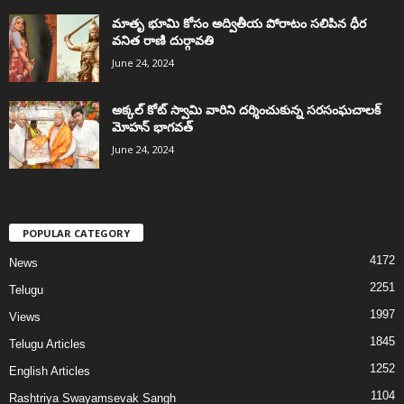
మాతృ భూమి కోసం అద్వితీయ పోరాటం సలిపిన ధీర
వనిత రాణి దుర్గావతి
June 24, 2024
అక్కల్‌ కోట్‌ స్వామి వారిని దర్శించుకున్న సరసంఘచాలక్
మోహన్ భాగవత్
June 24, 2024
POPULAR CATEGORY
4172
News
2251
Telugu
1997
Views
1845
Telugu Articles
1252
English Articles
1104
Rashtriya Swayamsevak Sangh