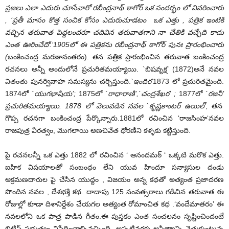
ప్రజలు ఎలా ఎదురు చూసేవారో రబీంద్రనాథ్ ఠాగోర్ ఒక సందర్భం లో వివరించారు
, ‘
ప్రతీ మాసం కొత్త సంచిక కోసం ఎదురుచూడటం ఒక ఎత్తు
,
పత్రిక ఇంటికి
వచ్చిన తరువాత పెద్దలందరూ చదివిన తరువాతగాని నా చేతికి వచ్చేది కాదు
ఎంత ఊరించేదో.
‘1905
లో ఈ పత్రికను రబీంద్రనాథ్ ఠాగోర్ పునః ప్రారంభించారు
(
బంకించంద్ర మరణానంతరం). తన పత్రిక ప్రారంభించిన తరువాత బంకించంద్ర
రచనలు అన్నీ అందులోనే ప్రచురితమయ్యాయి. `బిషవృక్ష’ (1872)అనే నవల
వితంతు పునర్వివాహ సమస్యను చర్చిస్తుంది.`
ఇందిర
’
1873 లో ప్రచురితమైంది.
1874లో `
యుగభాషియ
’
;
1875లో `
రాధారాణి
’,`
చంద్రశేఖర
’
;
1877లో `
రజనీ
’
ప్రచురి
తమయ్యా
యి
. 1878
లో
వెలువడిన
నవల
`
కృష్ణకాంటర్ ఉయిల్
’
,
తన
గొప్ప రచనగా బంకించంద్ర పేర్కొన్నారు.1881లో రచించిన ‘రాజసింహ‘నవల
రాజపుత్ర వీరత్వం, మొగలాయి అణచివేత ధోరణిని కళ్ళకు కట్టిస్తుంది.
పై రచనలన్నీ ఒక ఎత్తు 1882 లో రచించిన ‘ ఆనందమఠ్ ‘ ఒక్కటి మరొక ఎత్తు.
ఐహిక విషయాలతో సంబంధం లేని యువ హిందూ సన్యాసుల దండు
ఆక్రమణదారుల పై చేసిన యుద్దం , విజయం అన్న కధతో అత్యంత ప్రజాదరణ
పొందిన నవల , దేశభక్తి కథ. దాదాపు 125 సంవత్సరాలు గడిచిన తరువాత ఈ
రోజుల్లో కూడా దిశానిర్దేశం చేయగల అత్యంత రోమాంచిత కధ .‘వందేమాతరం’ ఈ
నవలలోని ఒక పాత్ర పాడిన గీతం.ఈ పుస్తకం ఎంత సంచలనం సృష్టించిందంటే
బ్రిటిష్ ప్రభుత్వం నిషేదించాల్సివచ్చింది. అప్పటివరకు అస్తిత్వాన్ని వెతుకుంటున్న