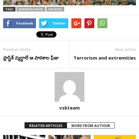
TAGS
NARENDRA MODI
PM MODI
Facebook
Twitter
Previous article
Next article
ప్లాస్టిక్ వ్యర్ధాలే ఆ పాఠశాల ఫీజు
Terrorism and extremities
vskteam
RELATED ARTICLES
MORE FROM AUTHOR