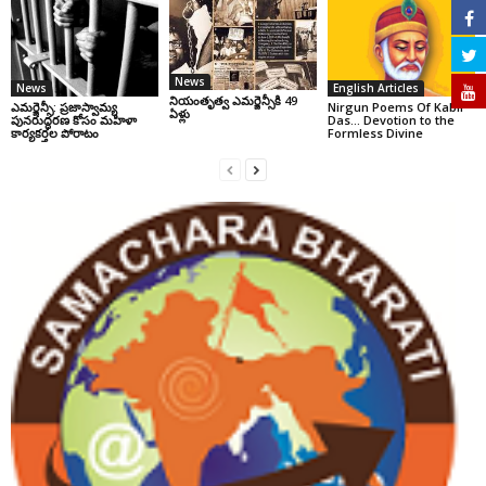
News
News
English Articles
నియంతృత్వ ఎమర్జెన్సీకి 49
ఎమర్జెన్సీ: ప్రజాస్వామ్య
Nirgun Poems Of Kabir
ఏళ్లు
పునరుద్ధరణ కోసం మహిళా
Das… Devotion to the
కార్యకర్తల పోరాటం
Formless Divine