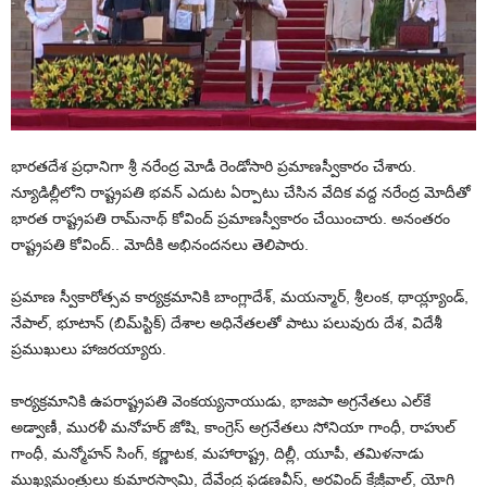
భారతదేశ ప్రధానిగా శ్రీ నరేంద్ర మోడీ రెండోసారి ప్రమాణస్వీకారం చేశారు.
న్యూడిల్లీలోని రాష్ట్రపతి భవన్‌ ఎదుట ఏర్పాటు చేసిన వేదిక వద్ద నరేంద్ర మోదీతో
భారత రాష్ట్రపతి రామ్‌నాథ్‌ కోవింద్‌ ప్రమాణస్వీకారం చేయించారు. అనంతరం
రాష్ట్రపతి కోవింద్‌.. మోదీకి అభినందనలు తెలిపారు.
ప్రమాణ స్వీకారోత్సవ కార్యక్రమానికి బాంగ్లాదేశ్, మయన్మార్, శ్రీలంక, థాయ్ల్యాండ్,
నేపాల్, భూటాన్ (బిమ్‌స్టిక్‌) దేశాల అధినేతలతో పాటు పలువురు దేశ, విదేశీ
ప్రముఖులు హాజరయ్యారు.
కార్యక్రమానికి ఉపరాష్ట్రపతి వెంకయ్యనాయుడు, భాజపా అగ్రనేతలు ఎల్‌కే
అడ్వాణీ, మురళీ మనోహర్‌ జోషి, కాంగ్రెస్‌ అగ్రనేతలు సోనియా గాంధీ, రాహుల్‌
గాంధీ, మన్మోహన్‌ సింగ్‌, కర్ణాటక, మహారాష్ట్ర, దిల్లీ, యూపీ, తమిళనాడు
ముఖ్యమంత్రులు కుమారస్వామి, దేవేంద్ర ఫడణవీస్‌, అరవింద్‌ కేజ్రీవాల్‌, యోగి