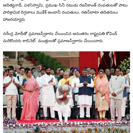
ఆదిత్యనాథ్‌, పళనిస్వామి, ప్రముఖ సినీ నటుడు రజనీకాంత్‌ దంపతులతో పాటు
పారిశ్రామిక దిగ్గజాలు ముకేశ్‌ అంబానీ దంపతులు, రతన్‌టాటా తదితరులు
హాజరయ్యారు.
నరేంద్ర మోదీతో ప్రమాణస్వీకారం చేయించిన అనంతరం రాష్ట్రపతి కోవింద్
మరికొందరు కాబినెట్ మంత్రులతో ప్రమాణస్వీకారం చేయించారు.