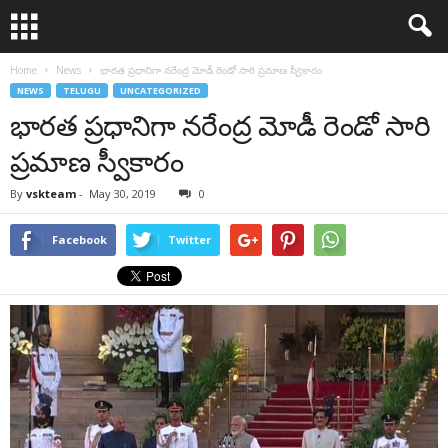
Home
News
భారత ప్రధానిగా నరేంద్ర మోడీ రెండో సారి ప్రమాణ స్వీకారం
NEWS
TELUGU
UNCATEGORIZED
భారత ప్రధానిగా నరేంద్ర మోడీ రెండో సారి
ప్రమాణ స్వీకారం
By
vskteam
-
May 30, 2019
0
Facebook
Twitter