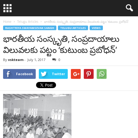
Home
Telugu Articles
భారతీయ సంస్కృతి, సంప్రదాయాలు విలువలకు పట్టం ‘కుటుంబ ప్రబోధన్’
RASHTRIYA SWAYAMSEVAK SANGH
TELUGU ARTICLES
VIEWS
భారతీయ సంస్కృతి, సంప్రదాయాలు
విలువలకు పట్టం ‘కుటుంబ ప్రబోధన్’
By
vskteam
-
July 1, 2017
0
Facebook
Twitter