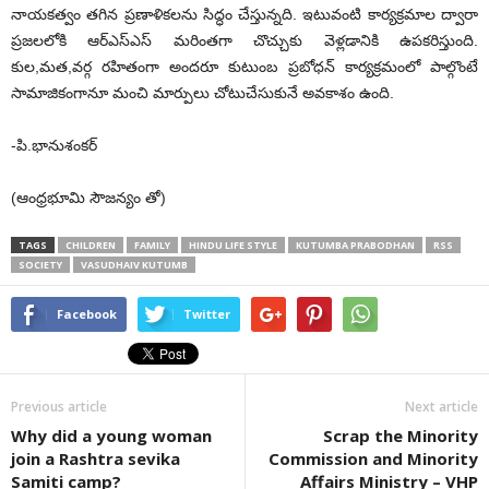
నాయకత్వం తగిన ప్రణాళికలను సిద్ధం చేస్తున్నది. ఇటువంటి కార్యక్రమాల ద్వారా
ప్రజలలోకి ఆర్‌ఎస్‌ఎస్ మరింతగా చొచ్చుకు వెళ్లడానికి ఉపకరిస్తుంది.
కుల,మత,వర్గ రహితంగా అందరూ కుటుంబ ప్రబోధన్ కార్యక్రమంలో పాల్గొంటే
సామాజికంగానూ మంచి మార్పులు చోటుచేసుకునే అవకాశం ఉంది.
-పి.భానుశంకర్
(ఆంధ్రభూమి సౌజన్యం తో)
TAGS
CHILDREN
FAMILY
HINDU LIFE STYLE
KUTUMBA PRABODHAN
RSS
SOCIETY
VASUDHAIV KUTUMB
Facebook
Twitter
Previous article
Next article
Why did a young woman
Scrap the Minority
join a Rashtra sevika
Commission and Minority
Samiti camp?
Affairs Ministry – VHP