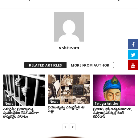
vskteam
RELATED ARTICLES
MORE FROM AUTHOR
News
News
Telugu Articles
నియంతృత్వ ఎమర్జెన్సీకి 49
ఎమర్జెన్సీ: ప్రజాస్వామ్య
ప్రజాకవి, భక్తి ఉద్యమకారుడు,
ఏళ్లు
పునరుద్ధరణ కోసం మహిళా
సమాజిక సంస్కర్త సంత్‌
కార్యకర్తల పోరాటం
కబీర్‌దాస్‌