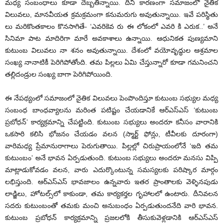
మధ్య సంబంధాలు కూడా దెబ్బతిన్నాయి. దీని కారణంగా సమాజంలో నైతిక
విలువలు, మానవీయత క్రమక్రమంగా కనుమరుగు అవుతున్నాయి. ఇవే పరిస్థితు
లు మరికొంతకాలం కొనసాగితే- ‘ఎవరికెవ రు ఈ లోకంలో ఎవరి కి ఎరుక..’ అనే
సినిమా పాట మాదిరిగా మారే అవకాశాలు ఉన్నాయి. ఆధునికత పుణ్యమాని
కుటుంబ విలువలు నా శనం అవుతున్నాయి. దేశంలో వయోవృద్ధుల ఆశ్రమాల
సంఖ్య నానాటికీ పెరిగిపోతోంది. తమ పిల్లలు ఏమి చేస్తున్నారో కూడా గమనించని
తల్లిదండ్రుల సంఖ్య బాగా పెరిగిపోయింది.
ఈ నేపథ్యంలో సమాజంలో నైతిక విలువలు పెంపొందిస్తూ కుటుంబ సభ్యుల మధ్య
సంబంధ బాంధవ్యాలను మరింత పటిష్టం చేయడానికే ఆర్‌ఎస్‌ఎస్ ‘కుటుంబ
ప్రబోధన్’ కార్యక్రమాన్ని చేపట్టింది. కుటుంబ సభ్యులు అందరూ కనీసం వారానికి
ఒకసారి కలిసి భోజనం చేయడం వలన (స్మార్ట్ ఫోన్లు, టీవీలకు దూరంగా)
వారిమధ్య ప్రేమానురాగాలు పెరుగుతాయి. పిల్లల్లో చిరుప్రాయంలోనే ‘ఇది తమ
కుటుంబం’ అనే భావన ఏర్పడుతుంది. కుటుంబ సభ్యులు అందరూ మనసు విప్పి
మాట్లాడుకోవడం వలన, వారు ఎదుర్కొంటున్న సమస్యలకు పరిష్కార మార్గం
లభిస్తుంది. ఆర్‌ఎస్‌ఎస్ భావజాలం ఉన్నవారు ఇతర ప్రాంతాలకు వెళ్ళినపుడు
లాడ్జిలు, హోటల్స్‌లో కాకుండా, తమ కార్యకర్తల గృహాలలో ఉంటారు. దీనివలన
సదరు కుటుంబంతో తమకు మంచి అనుబంధం ఏర్పడుతుందనేది వారి భావన.
కుటుంబ ప్రబోధన్ కార్యక్రమాన్ని ప్రజలలోకి తీసుకువెళ్లడానికి ఆర్‌ఎస్‌ఎస్