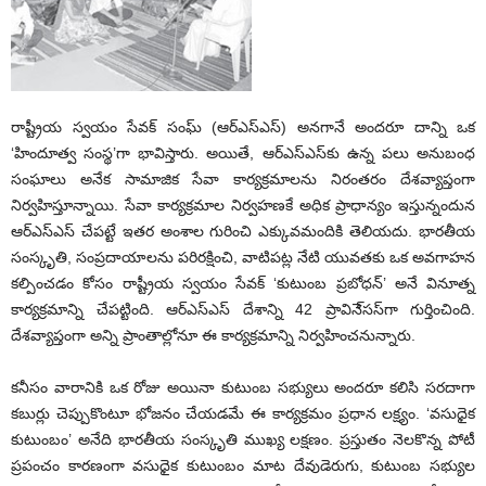
రాష్ట్రీయ స్వయం సేవక్ సంఘ్ (ఆర్‌ఎస్‌ఎస్) అనగానే అందరూ దాన్ని ఒక
‘హిందూత్వ సంస్థ’గా భావిస్తారు. అయితే, ఆర్‌ఎస్‌ఎస్‌కు ఉన్న పలు అనుబంధ
సంఘాలు అనేక సామాజిక సేవా కార్యక్రమాలను నిరంతరం దేశవ్యాప్తంగా
నిర్వహిస్తూన్నాయి. సేవా కార్యక్రమాల నిర్వహణకే అధిక ప్రాధాన్యం ఇస్తున్నందున
ఆర్‌ఎస్‌ఎస్ చేపట్టే ఇతర అంశాల గురించి ఎక్కువమందికి తెలియదు. భారతీయ
సంస్కృతి, సంప్రదాయాలను పరిరక్షించి, వాటిపట్ల నేటి యువతకు ఒక అవగాహన
కల్పించడం కోసం రాష్ట్రీయ స్వయం సేవక్ ‘కుటుంబ ప్రబోధన్’ అనే వినూత్న
కార్యక్రమాన్ని చేపట్టింది. ఆర్‌ఎస్‌ఎస్ దేశాన్ని 42 ప్రావినె్సస్‌గా గుర్తించింది.
దేశవ్యాప్తంగా అన్ని ప్రాంతాల్లోనూ ఈ కార్యక్రమాన్ని నిర్వహించనున్నారు.
కనీసం వారానికి ఒక రోజు అయినా కుటుంబ సభ్యులు అందరూ కలిసి సరదాగా
కబుర్లు చెప్పుకొంటూ భోజనం చేయడమే ఈ కార్యక్రమం ప్రధాన లక్ష్యం. ‘వసుధైక
కుటుంబం’ అనేది భారతీయ సంస్కృతి ముఖ్య లక్షణం. ప్రస్తుతం నెలకొన్న పోటీ
ప్రపంచం కారణంగా వసుధైక కుటుంబం మాట దేవుడెరుగు, కుటుంబ సభ్యుల