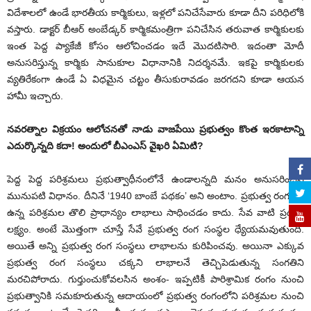
విదేశాలలో ఉండే భారతీయ కార్మికులు, ఇళ్లలో పనిచేసేవారు కూడా దీని పరిధిలోకి
వస్తారు. డాక్టర్‌ బీఆర్‌ అంబేడ్కర్‌ కార్మికమంత్రిగా పనిచేసిన తరువాత కార్మికులకు
ఇంత పెద్ద ప్యాకేజీ కోసం ఆలోచించడం ఇదే మొదటిసారి. ఇదంతా మోదీ
అనుసరిస్తున్న కార్మికు సానుకూల విధానానికి నిదర్శనమే. ఇకపై కార్మికులకు
వ్యతిరేకంగా ఉండే ఏ విధమైన చట్టం తీసుకురావడం జరగదని కూడా ఆయన
హామీ ఇచ్చారు.
నవరత్నాల విక్రయం ఆలోచనతో నాడు వాజపేయి ప్రభుత్వం కొంత ఇరకాటాన్ని
ఎదుర్కొన్నది కదా! అందులో బీఎంఎస్‌ వైఖరి ఏమిటి?
పెద్ద పెద్ద పరిశ్రమలు ప్రభుత్వాధీనంలోనే ఉండాలన్నది మనం అనుసరించిన
మునుపటి విధానం. దీనినే ‘1940 బాంబే పథకం’ అని అంటాం. ప్రభుత్వ రంగంలో
ఉన్న పరిశ్రమల తొలి ప్రాధాన్యం లాభాలు సాధించడం కాదు. సేవ వాటి ప్రథమ
లక్ష్యం. అంటే మొత్తంగా చూస్తే సేవే ప్రభుత్వ రంగ సంస్థల ధ్యేయమవుతుంది.
అయితే అన్ని ప్రభుత్వ రంగ సంస్థలు లాభాలను కురిపించవు. అయినా ఎక్కువ
ప్రభుత్వ రంగ సంస్థలు చక్కని లాభాలనే తెచ్చిపెడుతున్న సంగతిని
మరచిపోరాదు. గుర్తుంచుకోవలసిన అంశం- ఇప్పటికీ పారిశ్రామిక రంగం నుంచి
ప్రభుత్వానికి సమకూరుతున్న ఆదాయంలో ప్రభుత్వ రంగంలోని పరిశ్రమల నుంచి