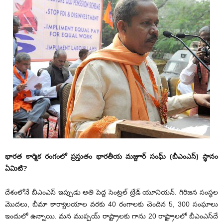
భారత కార్మిక రంగంలో ప్రస్తుతం భారతీయ మజ్దూర్‌ సంఘ్‌ (బీఎంఎస్‌) స్థానం
ఏమిటి?
దేశంలోనే బీఎంఎస్‌ ఇప్పుడు అతి పెద్ద సెంట్రల్‌ ట్రేడ్‌ యూనియన్‌. గిరిజన సంస్థల
మొదలు, బీమా కార్యాలయాల వరకు 40 రంగాలకు చెందిన 5, 300 సంఘాలు
ఇందులో ఉన్నాయి. మన ముప్పయ్‌ రాష్ట్రాలకు గాను 20 రాష్ట్రాలలో బీఎంఎస్‌దే