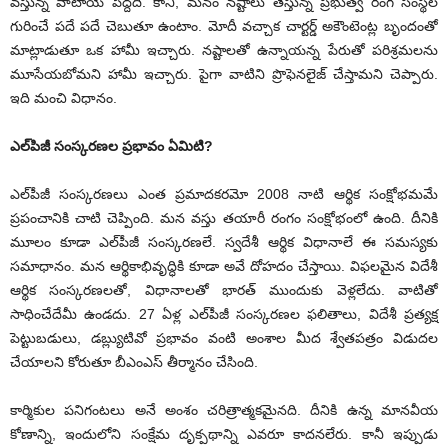
వస్తున్న వాటాయే పెద్దది. కానీ, మనం నష్టాలు తెస్తున్న ప్రభుత్వ రంగ సంస్థల
గురించే పదే పదే చెబుతూ ఉంటాం. మోదీ వచ్చాక చార్టర్డ్‌ అకౌంటెంట్ల బృందంతో
మాట్లాడుతూ ఒక హామీ ఇచ్చారు. నష్టాలతో ఉన్నాయన్న పేరుతో పరిశ్రమలను
మూసేయబోమని హామీ ఇచ్చారు. పైగా వాటిని ప్రొఫెనలైజ్‌ చేస్తామని చెప్పారు.
ఇది మంచి విధానం.
ఎల్‌పిజీ సంస్కరణల ప్రభావం ఏమిటి?
ఎల్‌పీజీ సంస్కరణలు ఎంత ప్రమాదకరమో 2008 నాటి ఆర్థిక సంక్షోభమమే
ప్రపంచానికి చాటి చెప్పింది. మన వస్తు తయారీ రంగం సంక్షోభంలో ఉంది. దీనికి
మూలం కూడా ఎల్‌పీజీ సంస్కరణలే. స్వదేశీ ఆర్థిక విధానాలే ఈ సమస్యకు
సమాధానం. మన ఆర్థికాభివృద్ధికి కూడా అవే దోహదం చేస్తాయి. విఫలమైన విదేశీ
ఆర్థిక సంస్కరణలతో, విధానాలతో భారత్‌ ముందుకు వెళ్లలేదు. వాటితో
సాధించేదేమీ ఉండదు. 27 ఏళ్ల ఎల్‌పీజీ సంస్కరణల ఫలితాలు, విదేశీ ప్రత్యక్ష
పెట్టుబడులు, డబ్ల్యుటివో ప్రభావం వంటి అంశాల మీద శ్వేతపత్రం విడుదల
చేయాలని కోరుతూ బీఎంఎస్‌ తీర్మానం చేసింది.
కార్మికుల పనిగంటలు అనే అంశం చరిత్రాత్మకమైనది. దీనికి ఉన్న మానవీయ
కోణాన్ని, ఇందులోని సంక్షేమ దృక్పథాన్ని ఎవరూ కాదనలేరు. కానీ ఇప్పుడు