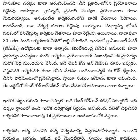
సానుకూల చర్యలు కూడా ఆరంభించిందది. దీని ప్రకారం-బోనస్‌ ప్రయోజనాలు
రెట్టింపు అయ్యాయి. గ్రాట్యుటీ, ప్రసూతి సెలవుల ప్రయోజనాలు కూడా
మెరుగయ్యాయి. అసంఘటిత కార్మికరంగంలోని వారికి వేతనాలు పెరిగాయి.
అంగన్‌వాడి, ఆశా వర్కర్ల జీతాలు రెట్టింపు అయ్యాయి. మధ్యాహ్న భోజన
పథకంలో పనిచేస్తున్న కార్మికుల వేతనాలు కూడా రెట్టింపు అయినాయి. దాదాపుగా
30 లక్షల మంది కార్మికులకు వీటితో లబ్ధి చేకూరింది. ఇందులో గ్రామీణ డాక్‌ సేవక్‌
(జీడీఎస్‌) ఉద్యోగులకు కూడా ఉన్నారు. కమలేశచంద్ర నివేదిక అమలుకు కూడా
ప్రభుత్వం సంసిద్ధంగా ఉంది. కార్మికుల ప్రయోజనాలకు సంబంధించి ఈ ప్రభుత్వం
మరొక పెద్ద ముందడుగు వేసింది. అదే లేబర్‌ కోడ్‌ ఆన్‌ వేజెస్‌కు రూపం ఇవ్వడం.
చిట్టచివరి కార్మికునకు కూడా కనీస వేతనం అందించాలన్నదే ఈ కోడ్‌ ధ్యేయం.
దీనిని పార్లమెంటులో ప్రవేశపెట్టారు. స్థాయీ సంఘం ఆమోదం కూడా లభించింది.
ఈ బడ్జెట్‌లో లేబర్‌ కోడ్‌ ఆన్‌ వేజెస్‌ చోటు చేసుకునే అవకాశాలు చాలా ఉన్నాయి.
ఇంకొక చట్టం గురించి కూడా చెప్పాలి. అది లేబర్‌ కోడ్‌ ఆన్‌ సోషల్‌ సెక్యూరిటీ. ఇది
చర్చల స్థాయిలో ఉంది. ఇదొక చరిత్రాత్మక నిర్ణయం అవుతుంది. దీనితో చిట్టచివరి
కార్మికునికి కూడా దాదాపు 14 ప్రయోజనాలు అందుబాటులోకి వస్తాయి.
కార్మికుడు అన్న పదానికి ఉన్న నిర్వచనాన్ని విస్తరించబోతున్నారు. ఇలాంటి
ప్రయత్నం జరగడం ఇక్కడ ఇదే మొదటిసారి. స్వయం ఉపాధి కార్మికులు,