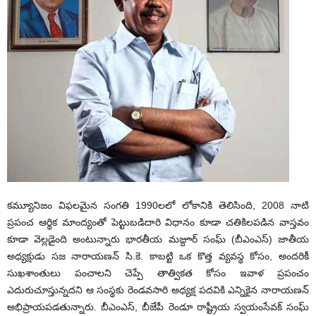
కమ్యూనిజం విఫలమైన సంగతి 1990లలో లోకానికి తెలిసింది, 2008 నాటి
ప్రపంచ ఆర్థిక మాంద్యంతో పెట్టుబడిదారి విధానం కూడా చతికిలపడిన వాస్తవం
కూడా వెల్లడైంది అంటున్నారు భారతీయ మజ్దూర్‌ సంఘ్‌ (బీఎంఎస్‌) జాతీయ
అధ్యక్షుడు సజ నారాయణన్‌ సి.కె. కాబట్టి ఒక కొత్త వ్యవస్థ కోసం, అందరికీ
సుఖశాంతులు పంచాలని చెప్పే తాత్వికత కోసం ఇవాళ ప్రపంచం
ఎదురుచూస్తున్నదని ఆ సంస్థకు రెండవసారి అధ్యక్ష పదవికి ఎన్నికైన నారాయణన్‌
అభిప్రాయపడతున్నారు. బీఎంఎస్‌, బీజేపీ రెండూ రాష్ట్రీయ స్వయంసేవక్‌ సంఘ్‌