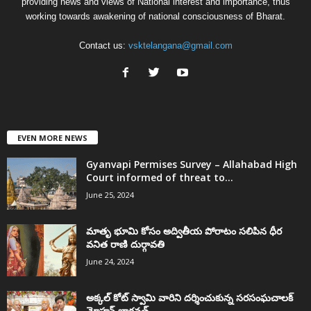
providing news and views of National interest and importance, thus
working towards awakening of national consciousness of Bharat.
Contact us:
vsktelangana@gmail.com
EVEN MORE NEWS
Gyanvapi Permises Survey – Allahabad High
Court informed of threat to...
June 25, 2024
మాతృ భూమి కోసం అద్వితీయ పోరాటం సలిపిన ధీర
వనిత రాణి దుర్గావతి
June 24, 2024
అక్కల్‌ కోట్‌ స్వామి వారిని దర్శించుకున్న సరసంఘచాలక్
మోహన్ భాగవత్