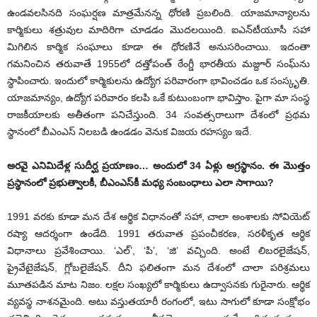
ఉండవలసినది సంఘర్షణ మాత్రమేనన్న ధోరణి ప్రబలింది. యాజమాన్యాలను
కార్మికులు శత్రువుల మాదిరిగా చూడడం మొదలయింది. ఐఎన్‌టీయూసీ సహా
మిగిలిన కార్మిక సంఘాలు కూడా ఈ ధోరణినే అనుసరించాయి. ఇదంతా
గమనించిన తరువాతే 1955లో దత్తోపంత్‌ ఠేంగ్డీ భారతీయ మజ్దూర్‌ సంఘ్‌ను
స్థాపించారు. ఇందులో కార్మికులను ఉద్యోగ పరివారంగా భావించడం ఒక సంస్కృతి.
యాజమాన్యం, ఉద్యోగ పరివారం కలపి ఒకే కుటుంబంగా భావిస్తాం. పైగా మా సంస్థ
రాజకీయాలకు అతీతంగా పనిచేస్తుంది. 34 సంవత్సరాలుగా దేశంలో ప్రథమ
స్థానంలో బీఎంఎస్‌ నిలబడి ఉండడం వెనుక విజయ రహస్యం ఇదే.
అరవై ఎనిమిదేళ్ల సుదీర్ఘ ప్రయాణం… అందులో 34 ఏళ్లు అగ్రస్థానం. ఈ మొత్తం
ప్రస్థానంలో ప్రభుత్వాలకీ, బీఎంఎస్‌కీ మధ్య సంబంధాలు ఎలా సాగాయి?
1991 వరకు కూడా మన దేశ ఆర్థిక విధానంతో సహా, చాలా అంశాలకు సోవియెట్‌
రష్యా ఆదర్శంగా ఉండేది. 1991 తరువాత ప్రపంచీకరణ, సరళీకృత ఆర్థిక
విధానాలు ప్రవేశించాయి. ‘ఎల్‌’, ‘పి’, ‘జి’ వచ్చింది. అంటే లిబరలైజేషన్‌,
ప్రైవేటైజేషన్‌, గ్లోబలైజేషన్‌. దీని ఫలితంగా మన దేశంలో చాలా పరిశ్రమలు
మూతపడిన మాట నిజం. లక్షల సంఖ్యలో కార్మికులు ఉద్వాసనకు గురైనారు. ఆర్థిక
వ్యవస్థ నాశనమైంది. అటు వస్తుతయారీ రంగంలో, ఇటు సాగులో కూడా సంక్షోభం