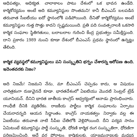
ఆధిపత్యం, ఆధిక్యత. చాలాకాలం పాటు దేశంలో ఒక భావన ఉండేది.
కార్మికోద్యమం అంటే అది కమ్యూనిస్టుల సొంతమని! కానీ బీఎంఎస్‌ బలపడిన
తరువాత సీఐటీయు ఐదో స్థానంలోకి పడిపోయింది. దీనితో కార్మికోద్యమం అంటే
కమ్యూనిస్టుల గుత్త సొత్తు కాదని స్పష్టమయింది. ప్రతి పది సంవత్సరాలకి ఒకసారి
కార్మిక సంఘాల స్థితిగతులు, బలాబలాల గురించి కేంద్ర ప్రభుత్వం సమీక్షిస్తుంది.
దాని ప్రకారం 1989 నుంచి కూడా దేశంలో బీఎంఎస్‌ ప్రథమ స్థానంలో ఉన్నట్టు
తేలింది.
కార్మిక వ్యవస్థలో కమ్యూనిస్టులు పని సంస్కృతిని భగ్నం చేశారన్న ఆరోపణ ఉంది.
ఇదెంతవరకు నిజం?
అది నిజమే! నిజమని నేను, మా బీఎంఎస్‌ చెప్పడం కాదు, ఆ విషయం
చారిత్రకంగా రుజువైనదే కూడా. భారతదేశంలో ఏఐటియు మొదటి సెంట్రల్‌ ట్రేడ్‌
యూనియన్‌. దీనిని భారత జాతీయ కాంగ్రెస్‌ ఆధ్వర్యంలో ఆనాడు ప్రారంభించారు.
గాంధీజీ దీనికి వ్యతిరేకం. రాజకీయ పార్టీలు కార్మిక సంఘాలను ఏర్పాటు
చేయరాదన్నది ఆయన సిద్ధాంతం. కాంగ్రెస్‌ నాయకత్వం నిర్వాకం వల్ల ఈ
ఏఐటీయు తరువాత నాటి సీపీఐ చేతిలోకి వెళ్లిపోయింది. దీని పర్యవ సానం
ఏమిటంటే కమ్యూనిస్టు పార్టీ సంస్కృతి, ధోరణి కార్మిక రంగ సంస్కృతిగా, ధోరణిగా
పరిణమించింది. అదే వర్గ పోరాటం. కార్మికులకు, యాజమన్యాలకు మధ్యన