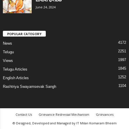
June 24, 2024
POPULAR CATEGORY
4172
News
2251
Telugu
1997
Views
1845
Telugu Articles
1252
English Articles
1104
Rashtriya Swayamsevak Sangh
Contact Us
Grievance Redressal Mechanism
Grievances
© Designed, Developed and Managed by IT Milan Komaram Bheem