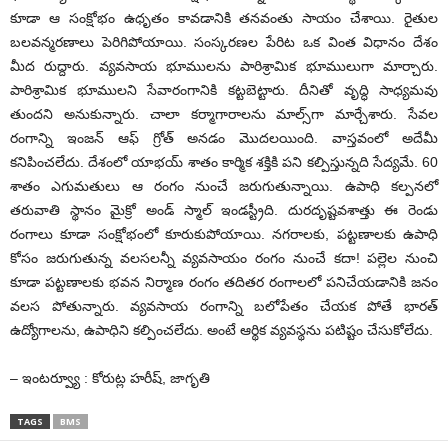
కూడా ఆ సంక్షోభం ఉధృతం కావడానికి తనవంతు సాయం చేశాయి. రైతుల
బలవన్మరణాలు పెరిగిపోయాయి. సంస్కరణల పేరిట ఒక వింత విధానం దేశం
మీద రుద్దారు. వ్యవసాయ భూములను పారిశ్రామిక భూములుగా మార్చారు.
పారిశ్రామిక భూములని సేవారంగానికి కట్టబెట్టారు. దీనితో వృద్ధి సాధ్యమవు
తుందని అనుకున్నారు. చాలా కర్మాగారాలను మాల్స్‌గా మార్చేశారు. సేవల
రంగాన్ని ఇంజన్‌ ఆఫ్‌ గ్రోత్‌ అనడం మొదలయింది. వాస్తవంలో అదేమీ
కనిపించలేదు. దేశంలో యాభయ్‌ శాతం కార్మిక శక్తికి పని కల్పిస్తున్నది సేద్యమే. 60
శాతం ఎగుమతులు ఆ రంగం నుంచే జరుగుతున్నాయి. ఉపాధి కల్పనలో
తరువాతి స్థానం మైక్రో అండ్‌ స్మాల్‌ ఇండస్ట్రీది. దురదృష్టవశాత్తు ఈ రెండు
రంగాలు కూడా సంక్షోభంలో కూరుకుపోయాయి. నగరాలకు, పట్టణాలకు ఉపాధి
కోసం జరుగుతున్న వలసలన్నీ వ్యవసాయం రంగం నుంచే కదా! పల్లెల నుంచి
కూడా పట్టణాలకు భవన నిర్మాణ రంగం తదితర రంగాలలో పనిచేయడానికి జనం
వలస పోతున్నారు. వ్యవసాయ రంగాన్ని బలోపేతం చేయక పోతే భారత్‌
ఉద్యోగాలను, ఉపాధిని కల్పించలేదు. అంటే ఆర్థిక వ్యవస్థను పటిష్టం చేసుకోలేదు.
– ఇంటర్వ్యూ : కోరుట్ల హరీష్‌, జాగృతి
TAGS
BMS