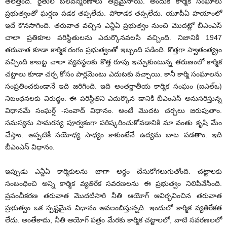
తలెత్తింది. రైతుల బలవన్మరణాలు తీవ్రమైనాయి. అందుకే కార్మిక సంఘాలు
ప్రభుత్వంతో ఘర్షణ పడక తప్పలేదు. పోరాడక తప్పలేదు. యూపీఏ హయాంలో
ఇదే కొనసాగింది. తరువాత వచ్చిన ఎన్డీఏ ప్రభుత్వం నుంచి మొదట్లో బీఎంఎస్‌
చాలా ప్రతికూల పరిస్థితులను ఎదుర్కొనవలసి వచ్చింది. నిజానికి 1947
తరువాత కూడా కార్మిక రంగం ప్రభుత్వంతో ఇబ్బంది పడింది. కొత్తగా స్వాతంత్య్రం
వచ్చింది కాబట్ట చాలా వ్యవస్థలకు కొత్త రూపు ఇచ్చుకుంటున్న తరుణంలో కార్మిక
చట్టాలు కూడా చర్చ కోసం పార్లమెంటు ఎదుటకు వచ్చాయి. కానీ కార్మి సంఘాలను
సంప్రతించకుండానే ఇది జరిగింది. ఇది అంతర్జాతీయ కార్మిక సంఘం (ఐఎల్‌ఒ)
నిబంధనలకు విరుద్ధం. ఈ పరిస్థితిని ఎదుర్కొన డానికి బీఎంఎస్‌ అనుసరిస్తున్న
విధానమే సంఘర్ష్‌ -సంవాద్‌ విధానం. అంటే మొదట చర్చలు జరుపుతాం.
సమస్యను సామరస్య పూర్వకంగా పరిష్కరించుకోవడానికి మా వంతు కృషి మేం
చేస్తాం. అప్పటికీ సయోధ్య సాధ్యం కాకుంటేనే ఉద్యమ బాట పడతాం. ఇది
బీఎంఎస్‌ విధానం.
ఇప్పుడు ఎన్డీఏ కార్మికులను బాగా అర్థం చేసుకోగలుగుతోంది. చట్టాలకు
సంబంధించి అన్ని కార్మిక వ్యతిరేక సవరణలను ఈ ప్రభుత్వం నిలిపివేసింది.
ప్రపంచీకరణ తరువాత మొదటిసారి నీతి ఆయోగ్‌ ఆవిర్భవించిన తరువాత
ప్రభుత్వం ఒక స్పష్టమైన విధానం అవలంబిస్తున్నది. ఇందులో కార్మిక వ్యతిరేకత
లేదు. అంతేకాదు, నీతి ఆయోగ్‌ పత్రం మేరకు కార్మిక చట్టాలలో, వాటి సవరణలలో