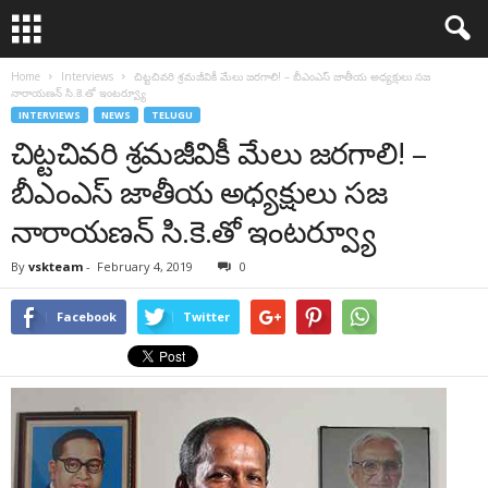
Home
Interviews
చిట్టచివరి శ్రమజీవికీ మేలు జరగాలి! – బీఎంఎస్‌ జాతీయ అధ్యక్షులు సజ
నారాయణన్‌ సి.కె.తో ఇంటర్వ్యూ
INTERVIEWS
NEWS
TELUGU
చిట్టచివరి శ్రమజీవికీ మేలు జరగాలి! –
బీఎంఎస్‌ జాతీయ అధ్యక్షులు సజ
నారాయణన్‌ సి.కె.తో ఇంటర్వ్యూ
By
vskteam
-
February 4, 2019
0
Facebook
Twitter