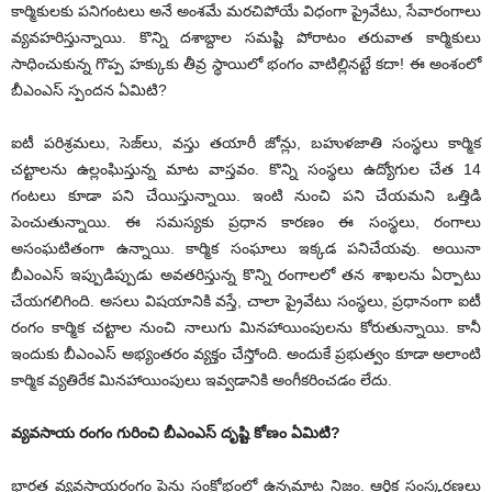
కార్మికులకు పనిగంటలు అనే అంశమే మరచిపోయే విధంగా ప్రైవేటు, సేవారంగాలు
వ్యవహరిస్తున్నాయి. కొన్ని దశాబ్దాల సమష్టి పోరాటం తరువాత కార్మికులు
సాధించుకున్న గొప్ప హక్కుకు తీవ్ర స్థాయిలో భంగం వాటిల్లినట్టే కదా! ఈ అంశంలో
బీఎంఎస్‌ స్పందన ఏమిటి?
ఐటీ పరిశ్రమలు, సెజ్‌లు, వస్తు తయారీ జోన్లు, బహుళజాతి సంస్థలు కార్మిక
చట్టాలను ఉల్లంఘిస్తున్న మాట వాస్తవం. కొన్ని సంస్థలు ఉద్యోగుల చేత 14
గంటలు కూడా పని చేయిస్తున్నాయి. ఇంటి నుంచి పని చేయమని ఒత్తిడి
పెంచుతున్నాయి. ఈ సమస్యకు ప్రధాన కారణం ఈ సంస్థలు, రంగాలు
అసంఘటితంగా ఉన్నాయి. కార్మిక సంఘాలు ఇక్కడ పనిచేయవు. అయినా
బీఎంఎస్‌ ఇప్పుడిప్పుడు అవతరిస్తున్న కొన్ని రంగాలలో తన శాఖలను ఏర్పాటు
చేయగలిగింది. అసలు విషయానికి వస్తే, చాలా ప్రైవేటు సంస్థలు, ప్రధానంగా ఐటీ
రంగం కార్మిక చట్టాల నుంచి నాలుగు మినహాయింపులను కోరుతున్నాయి. కానీ
ఇందుకు బీఎంఎస్‌ అభ్యంతరం వ్యక్తం చేస్తోంది. అందుకే ప్రభుత్వం కూడా అలాంటి
కార్మిక వ్యతిరేక మినహాయింపులు ఇవ్వడానికి అంగీకరించడం లేదు.
వ్యవసాయ రంగం గురించి బీఎంఎస్‌ దృష్టి కోణం ఏమిటి?
భారత వ్యవసాయరంగం పెను సంక్షోభంలో ఉన్నమాట నిజం. ఆర్థిక సంస్కరణలు