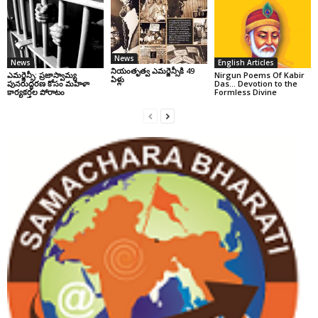
News
News
English Articles
నియంతృత్వ ఎమర్జెన్సీకి 49
ఎమర్జెన్సీ: ప్రజాస్వామ్య
Nirgun Poems Of Kabir
ఏళ్లు
పునరుద్ధరణ కోసం మహిళా
Das… Devotion to the
కార్యకర్తల పోరాటం
Formless Divine