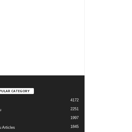
PULAR CATEGORY
4172
2251
u
1997
s
1845
 Articles