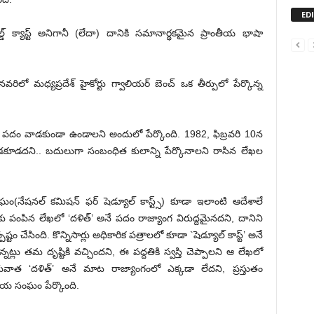
ED
్‌ క్యాస్ట్‌ అనిగానీ (లేదా) దానికి సమానార్థకమైన ప్రాంతీయ భాషా
లో మధ్యప్రదేశ్‌ హైకోర్టు గ్వాలియర్‌ బెంచ్‌ ఒక తీర్పులో పేర్కొన్న
ు ఆ పదం వాడకుండా ఉండాలని అందులో పేర్కొంది. 1982, ఫిబ్రవరి 10న
ి వాడకూడదని.. బదులుగా సంబంధిత కులాన్ని పేర్కొనాలని రాసిన లేఖల
నేషనల్ కమిషన్ ఫర్ షెడ్యూల్ కాస్ట్స్) కూడా ఇలాంటి ఆదేశాలే
లకు పంపిన లేఖలో ‘దళిత్‌’ అనే పదం రాజ్యాంగ విరుద్దమైనదని, దానిని
ం చేసింది. కొన్నిసార్లు అధికారిక పత్రాలలో కూడా `షెడ్యూల్ కాస్ట్’ అనే
ట్లు తమ దృష్టికి వచ్చిందని, ఈ పద్దతికి స్వస్తి చెప్పాలని ఆ లేఖలో
రువాత ‘దళిత్‌’ అనే మాట రాజ్యాంగంలో ఎక్కడా లేదని, ప్రస్తుతం
ీయ సంఘం పేర్కొంది.