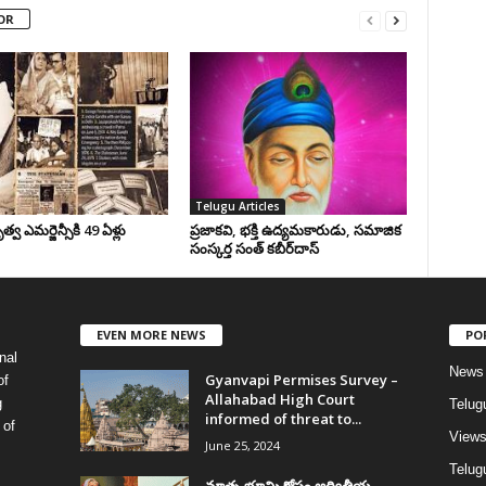
OR
Telugu Articles
వ ఎమర్జెన్సీకి 49 ఏళ్లు
ప్రజాకవి, భక్తి ఉద్యమకారుడు, సమాజిక
సంస్కర్త సంత్‌ కబీర్‌దాస్‌
EVEN MORE NEWS
PO
nal
News
Gyanvapi Permises Survey –
of
Allahabad High Court
g
Telug
informed of threat to...
 of
View
June 25, 2024
Telugu
మాతృ భూమి కోసం అద్వితీయ