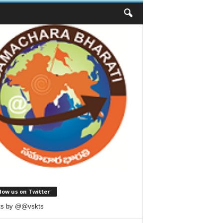
low us on Twitter
ts by @@vskts