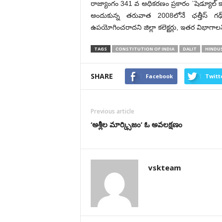
రాజ్యాంగం 341 వ అధికరణం ప్రకారం `షెడ్యూల్ కాస
అందుకున్న తరువాత 2008లోనే ఛత్తీస్ గఢ్ 
ఉపయోగించరాదని జిల్లా కలెక్టర్లు, ఇతర విభాగాలన్
TAGS
CONSTITUTION OF INDIA
DALIT
HINDU
SHARE
Facebook
Twitt
Previous article
‘అశ్లీల మార్క్సిజం’ ఓ అవలక్షణం
vskteam