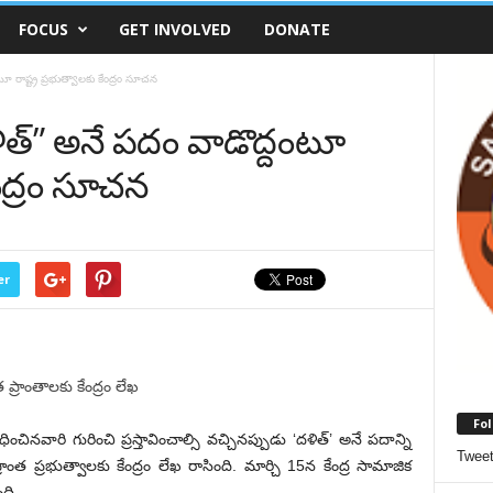
FOCUS
GET INVOLVED
DONATE
ూ రాష్ట్ర ప్రభుత్వాలకు కేంద్రం సూచన
ళిత్” అనే పదం వాడొద్దంటూ
కేంద్రం సూచన
er
త ప్రాంతాలకు కేంద్రం లేఖ
Fol
ించినవారి గురించి ప్రస్తావించాల్సి వచ్చినప్పుడు ‘దళిత్‌’ అనే పదాన్ని
Twee
ప్రాంత ప్రభుత్వాలకు కేంద్రం లేఖ రాసింది. మార్చి 15న కేంద్ర సామాజిక
ది.