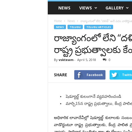
VSK
NEWS
VIEWS
GALLERY
Telangana
Home
News
రాజ్యాంగంలో లేని “దళిత్” అనే పదం వాడొద్దంట
NEWS
TELUGU
TELUGU ARTICLES
రాజ్యాంగంలో లేని “ద
రాష్ట్ర ప్రభుత్వాలకు 
By
vskteam
-
April 5, 2018
0
SHARE
Facebook
Twitt
షెడ్యూల్డ్‌ కులంగానే వ్యవహరించండి
మార్చి15న రాష్ట్ర ప్రభుత్వాలు, కేంద్ర పాలి
అధికారిక లావాదేవీల్లో షెడ్యూల్డ్‌ కులాలకు సంబంధ
వాడొద్దంటూ రాష్ట్ర ప్రభుత్వాలకు, కేంద్ర పాలిత 
న్యాయ, సాధికార మంత్రిత్వ శాఖ ఈ లేఖలు పంపిం