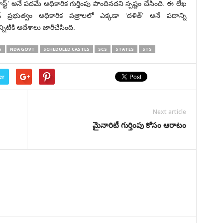
్ట్’ అనే పదమే అధికారిక గుర్తింపు పొందినదని స్పష్టం చేసింది. ఈ లేఖ
ప్రభుత్వం అధికారిక పత్రాలలో ఎక్కడా ‘దళిత్‌’ అనే పదాన్ని
నిటికి ఆదేశాలు జారీచేసింది.
S
NDA GOVT
SCHEDULED CASTES
SCS
STATES
STS
er
Next article
మైనారిటీ గుర్తింపు కోసం ఆరాటం