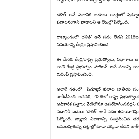
దళిత్‌ అనే పదానికి బదులు ఆంగ్లంలో షెడ్యూల్డ
పదాలనుగానీ వాడాలని ఆ లేఖల్లో పేర్కొంది.
రాజ్యాంగంలో ‘దళిత్‌’ అనే పదం లేదని 2018జనవరి
విషయాన్ని కేంద్రం ప్రస్తావించింది.
ఈ మేరకు కేంద్ర/రాష్ట్ర ప్రభుత్వాలు, విభాగాల
నాటి కేంద్ర ప్రభుత్వం ‘హరిజన్‌’ అనే పదాన్న
గురించీ ప్రస్తావించింది.
అలాగే గతంలో షెడ్యూల్ కులాల జాతీయ సంఘం(
జారీచేసింది. జనవరి, 2008లో రాష్ట్ర ప్రభుత్వా
అధికారిక పత్రాలు వేటిలోనూ ఉపయోగించవద్దని స్పష్ట
పదానికి బదులు ‘దళిత్‌’ అనే పదం ఉపయోగిస్తున్న
పేర్కొంది. న్యాయ విభాగాన్ని సంప్రదించిన త
అమలవుతున్న చట్టాల్లో కూడా ఎక్కడా లేదని జాత