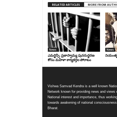
RELATED ARTICLES
MORE FROM AUTH
News
News
ఎమర్జెన్సీ: ప్రజాస్వామ్య పునరుద్ధరణ
నియంతృత్
కోసం మహిళా కార్యకర్తల పోరాటం
Vishwa Samvad Kendra is a well known Natio
Network known for providing news and views 
National interest and importance, thus workin
towards awakening of national consciousness
Bharat.