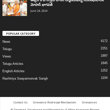
మోహన్ భాగవత్
June 24, 2024
POPULAR CATEGORY
4172
News
2251
Telugu
1997
Views
1845
Telugu Articles
1252
English Articles
1104
Rashtriya Swayamsevak Sangh
Contact Us
Grievance Redressal Mechanism
Grievances
© Designed, Developed and Managed by IT Milan Komaram Bheem