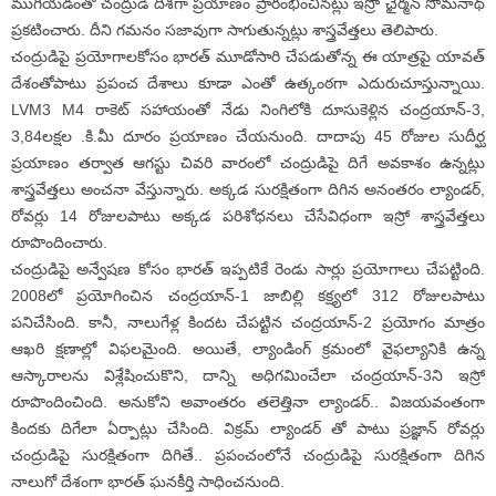
ముగియడంతో చంద్రుడి దిశగా ప్రయాణం ప్రారంభించినట్లు ఇస్రో ఛైర్మన్ సోమనాథ్
ప్రకటించారు. దీని గమనం సజావుగా సాగుతున్నట్లు శాస్త్రవేత్తలు తెలిపారు.
చంద్రుడిపై ప్రయోగాలకోసం భారత్ మూడోసారి చేపడుతోన్న ఈ యాత్రపై యావత్
దేశంతోపాటు ప్రపంచ దేశాలు కూడా ఎంతో ఉత్కంఠగా ఎదురుచూస్తున్నాయి.
LVM3 M4 రాకెట్ సహాయంతో నేడు నింగిలోకి దూసుకెళ్లిన చంద్రయాన్-3,
3,84లక్షల .కి.మీ దూరం ప్రయాణం చేయనుంది. దాదాపు 45 రోజుల సుదీర్ఘ
ప్రయాణం తర్వాత ఆగస్టు చివరి వారంలో చంద్రుడిపై దిగే అవకాశం ఉన్నట్లు
శాస్త్రవేత్తలు అంచనా వేస్తున్నారు. అక్కడ సురక్షితంగా దిగిన అనంతరం ల్యాండర్,
రోవర్లు 14 రోజులపాటు అక్కడ పరిశోధనలు చేసేవిధంగా ఇస్రో శాస్త్రవేత్తలు
రూపొందించారు.
చంద్రుడిపై అన్వేషణ కోసం భారత్ ఇప్పటికే రెండు సార్లు ప్రయోగాలు చేపట్టింది.
2008లో ప్రయోగించిన చంద్రయాన్-1 జాబిల్లి కక్ష్యలో 312 రోజులపాటు
పనిచేసింది. కానీ, నాలుగేళ్ల కిందట చేపట్టిన చంద్రయాన్-2 ప్రయోగం మాత్రం
ఆఖరి క్షణాల్లో విఫలమైంది. అయితే, ల్యాండింగ్ క్రమంలో వైఫల్యానికి ఉన్న
ఆస్కారాలను విశ్లేషించుకొని, దాన్ని అధిగమించేలా చంద్రయాన్-3ని ఇస్రో
రూపొందించింది. అనుకోని అవాంతరం తలెత్తినా ల్యాండర్.. విజయవంతంగా
కిందకు దిగేలా ఏర్పాట్లు చేసింది. విక్రమ్ ల్యాండర్ తో పాటు ప్రజ్ఞాన్ రోవర్లు
చంద్రుడిపై సురక్షితంగా దిగితే.. ప్రపంచంలోనే చంద్రుడిపై సురక్షితంగా దిగిన
నాలుగో దేశంగా భారత్ ఘనకీర్తి సాధించనుంది.