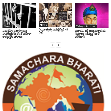
News
News
Telugu Articles
నియంతృత్వ ఎమర్జెన్సీకి 49
ఎమర్జెన్సీ: ప్రజాస్వామ్య
ప్రజాకవి, భక్తి ఉద్యమకారుడు,
ఏళ్లు
పునరుద్ధరణ కోసం మహిళా
సమాజిక సంస్కర్త సంత్‌
కార్యకర్తల పోరాటం
కబీర్‌దాస్‌