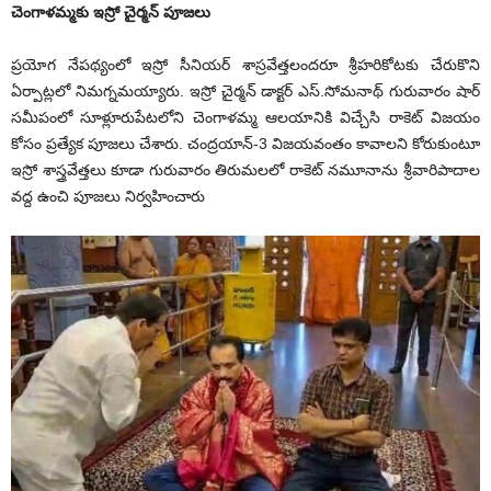
చెంగాళమ్మకు ఇస్రో చైర్మన్‌ పూజలు
ప్రయోగ నేపథ్యంలో ఇస్రో సీనియర్‌ శాస్రవేత్తలందరూ శ్రీహరికోటకు చేరుకొని
ఏర్పాట్లలో నిమగ్నమయ్యారు. ఇస్రో చైర్మన్‌ డాక్టర్‌ ఎస్‌.సోమనాథ్‌ గురువారం షార్‌
సమీపంలో సూళ్లూరుపేటలోని చెంగాళమ్మ ఆలయానికి విచ్చేసి రాకెట్‌ విజయం
కోసం ప్రత్యేక పూజలు చేశారు. చంద్రయాన్‌-3 విజయవంతం కావాలని కోరుకుంటూ
ఇస్రో శాస్త్రవేత్తలు కూడా గురువారం తిరుమలలో రాకెట్‌ నమూనాను శ్రీవారిపాదాల
వద్ద ఉంచి పూజలు నిర్వహించారు