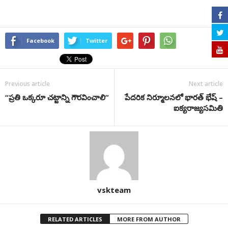
Facebook
Twitter
Previous article
Next article
“ప్రతి ఒక్కరూ చట్టాన్ని గౌరవించాలి”
పేదరిక నిర్మూలనలో భారత్ భేష్ –
ఐక్యరాజ్యసమితి
vskteam
RELATED ARTICLES
MORE FROM AUTHOR