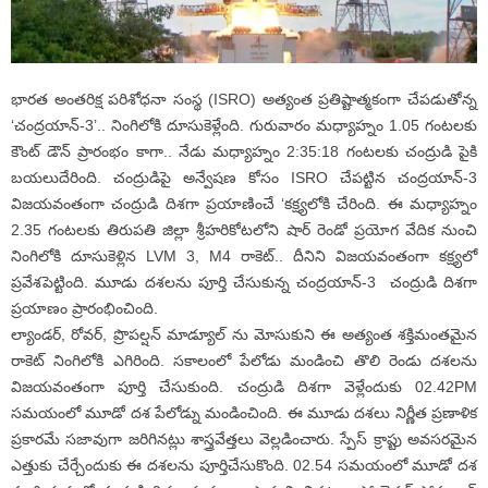
భారత అంతరిక్ష పరిశోధనా సంస్థ (ISRO) అత్యంత ప్రతిష్టాత్మకంగా చేపడుతోన్న
‘చంద్రయాన్-3’.. నింగిలోకి దూసుకెళ్లేంది. గురువారం మధ్యాహ్నం 1.05 గంటలకు
కౌంట్ డౌన్ ప్రారంభం కాగా.. నేడు మధ్యాహ్నం 2:35:18 గంటలకు చంద్రుడి పైకి
బయలుదేరింది. చంద్రుడిపై అన్వేషణ కోసం ISRO చేపట్టిన చంద్రయాన్-3
విజయవంతంగా చంద్రుడి దిశగా ప్రయాణించే ‘కక్ష్యలోకి చేరింది. ఈ మధ్యాహ్నం
2.35 గంటలకు తిరుపతి జిల్లా శ్రీహరికోటలోని షార్ రెండో ప్రయోగ వేదిక నుంచి
నింగిలోకి దూసుకెళ్లిన LVM 3, M4 రాకెట్.. దీనిని విజయవంతంగా కక్ష్యలో
ప్రవేశపెట్టింది. మూడు దశలను పూర్తి చేసుకున్న చంద్రయాన్-3 చంద్రుడి దిశగా
ప్రయాణం ప్రారంభించింది.
ల్యాండర్, రోవర్, ప్రొపల్షన్ మాడ్యూల్ ను మోసుకుని ఈ అత్యంత శక్తిమంతమైన
రాకెట్ నింగిలోకి ఎగిరింది. సకాలంలో పేలోడు మండించి తొలి రెండు దశలను
విజయవంతంగా పూర్తి చేసుకుంది. చంద్రుడి దిశగా వెళ్లేందుకు 02.42PM
సమయంలో మూడో దశ పేలోడ్ను మండించింది. ఈ మూడు దశలు నిర్ణీత ప్రణాళిక
ప్రకారమే సజావుగా జరిగినట్లు శాస్త్రవేత్తలు వెల్లడించారు. స్పేస్ క్రాప్టు అవసరమైన
ఎత్తుకు చేర్చేందుకు ఈ దశలను పూర్తిచేసుకొంది. 02.54 సమయంలో మూడో దశ