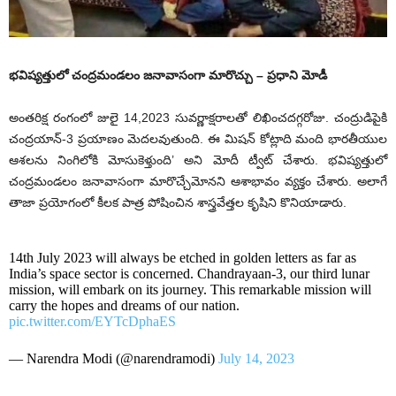
భవిష్యత్తులో చంద్రమండ‌లం జనావాసంగా మారొచ్చు – ప్ర‌ధాని మోడీ
అంతరిక్ష రంగంలో జులై 14,2023 సువర్ణాక్షరాలతో లిఖించదగ్గరోజు. చంద్రుడిపైకి
చంద్రయాన్-3 ప్రయాణం మెదలవుతుంది. ఈ మిషన్ కోట్లాది మంది భారతీయుల
ఆశలను నింగిలోకి మోసుకెళ్తుంది’ అని మోదీ ట్వీట్ చేశారు. భవిష్యత్తులో
చంద్రమండ‌లం జనావాసంగా మారొచ్చేమోనని ఆశాభావం వ్యక్తం చేశారు. అలాగే
తాజా ప్రయోగంలో కీలక పాత్ర పోషించిన శాస్త్రవేత్తల కృషిని కొనియాడారు.
14th July 2023 will always be etched in golden letters as far as
India’s space sector is concerned. Chandrayaan-3, our third lunar
mission, will embark on its journey. This remarkable mission will
carry the hopes and dreams of our nation.
pic.twitter.com/EYTcDphaES
— Narendra Modi (@narendramodi)
July 14, 2023